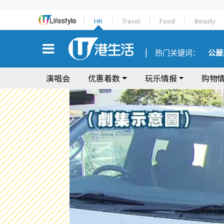
HK
Travel
Food
Beauty
热门关键词：
公屋
演唱会
优惠着数
玩乐情报
购物