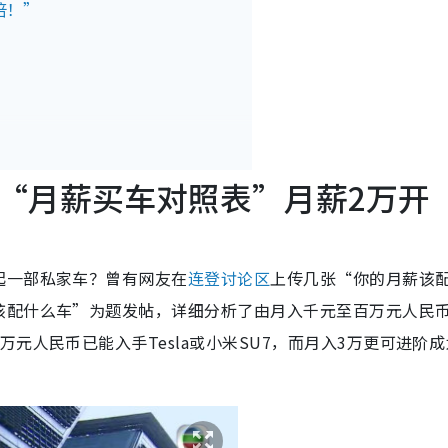
倍！”
“月薪买车对照表”月薪2万开
起一部私家车？曾有网友在
连登讨论区
上传几张“你的月薪该
该配什么车”为题发帖，详细分析了由月入千元至百万元人民
元人民币已能入手Tesla或小米SU7，而月入3万更可进阶