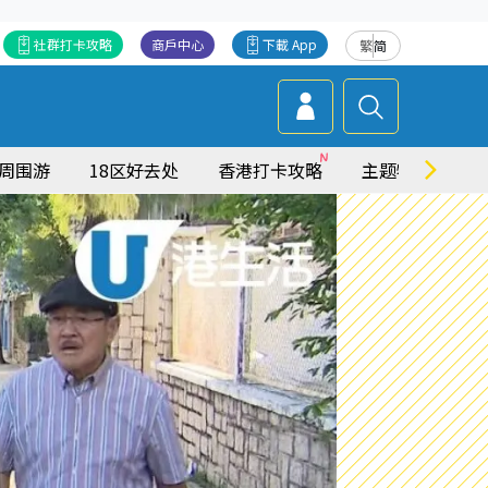
社群打卡攻略
商戶中心
下載 App
繁
简
周围游
18区好去处
香港打卡攻略
主题特集