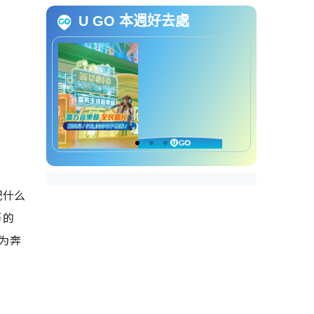
U GO 本週好去處
香港养车成本计算懒人包
香港买车养车成本逾1.3万
配什么
币的
成为奔