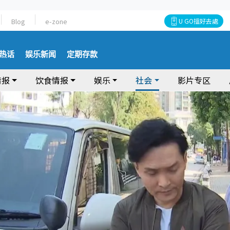
Blog
e-zone
U GO搵好去處
热话
娱乐新闻
定期存款
情报
饮食情报
娱乐
社会
影片专区