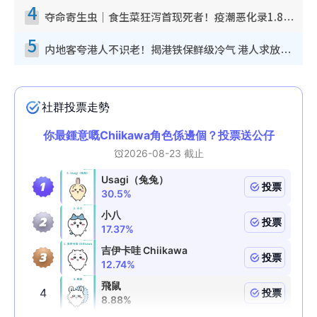
4
夺命寄生虫｜食生菜狂泻首现死者！疫潮恶化录1.8万宗病例 揭洗菜3大谬误
5
内地客夸港人不识老！揭港铁保鲜级冷气 港人求放过：别投诉