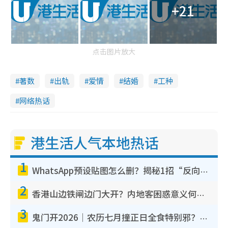
+21
点击图片放大
著数
出轨
爱情
结婚
工种
网络热话
港生活人气本地热话
1
WhatsApp预设贴图怎么删？揭秘1招“反向操作”还原简洁界面 附3步实测教程
2
香港山边铁闸边门大开？内地客困惑意义何在！网友神回复：这种叫法理性防御
3
鬼门开2026｜农历七月撞正日全食特别邪？专家警告切忌做一事！揭4大禁忌+2招保平安