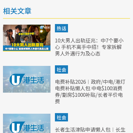
相关文章
热话
10大男人出轨征兆：中7个要小
心 手机不离手中招！专家拆解
男人外遇行为及心态
社会
电费补贴2026︱政府/中电/港灯
电费补贴懒人包 中电$100消费
券/劏房$1000补贴/长者半价电
费
社会
长者生活津贴申请懒人包︱长生