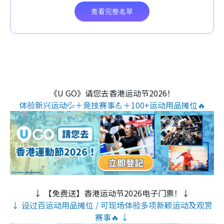
《U GO》请您去香港运动节2026！
体验新兴运动💦＋竞技赛事💪＋100+运动用品摊位🔥
↓ 【免费送】香港运动节2026电子门票！↓
↓ 设过百运动用品摊位 / 可现场体验多项新颖运动及观赏
赛事🔥 ↓