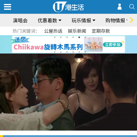
演唱会
优惠着数
玩乐情报
购物情报
热门关键词：
公屋热话
娱乐新闻
定期存款