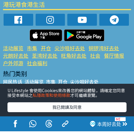
港玩港食港生活
活动展览
市集
开仓
尖沙咀好去处
铜锣湾好去处
元朗好去处
荃湾好去处
旺角好去处
社会
餐厅情报
户外郊游
社会福利
热门类别
网民热话
活动展览
市集
开仓
尖沙咀好去处
铜锣湾好去处
元朗好去处
荃湾好去处
旺角好去处
社会
U Lifestyle 會使用Cookies來改善您的網站體驗，請確定您同意
接受本網站之
私隱政策和使用條款
才可繼續瀏覽。
餐厅情报
户外郊游
热门标签
我已閱讀及同意
#UGO揾好去处
#人气活动推介
#美食社群热话
#亲子玩乐好去处
#ULifestyle应用程式
#限时抢
本周好去处
#UJetso礼物放送
#ULifestyle商户中心
#著数
#网络热话