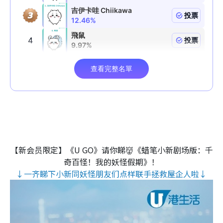
【新会员限定】《U GO》请你睇👹《蜡笔小新剧场版：千
奇百怪！我的妖怪假期》！
↓一齐睇下小新同妖怪朋友们点样联手拯救屋企人啦↓