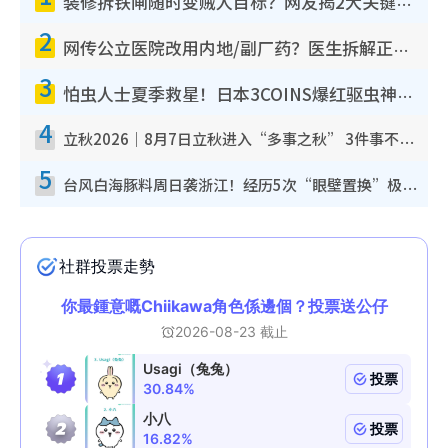
装修拆铁闸随时变贼人目标？网友揭2大关键用途：装新款等于白装？附新旧铁闸分别
2
网传公立医院改用内地/副厂药？医生拆解正副厂分别，揭4类人换药随时出事
3
怕虫人士夏季救星！日本3COINS爆红驱虫神器$45起 1招“全程免触碰”轻松搞定小强
4
立秋2026｜8月7日立秋进入“多事之秋” 3件事不可做！专家教6招开运 清杂物／钱包纳气接好运
5
台风白海豚料周日袭浙江！经历5次“眼壁置换”极罕见 成登陆内地最长途台风