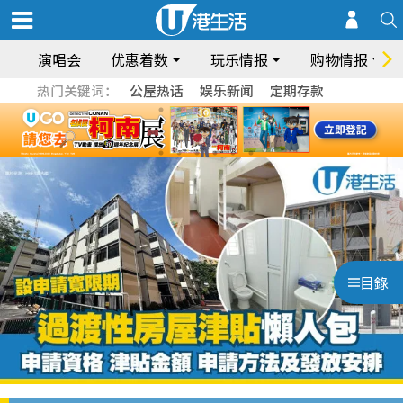
演唱会
优惠着数
玩乐情报
购物情报
热门关键词：
公屋热话
娱乐新闻
定期存款
目錄