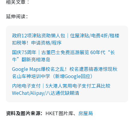
相关文章︰
延伸阅读：
政府12项津贴资助懒人包｜住屋津贴/电费4折/租楼
扣税等！申请资格/程序
国庆75周年｜古董巴士免费巡游展览 60年代“长
牛”翻新亮相港岛
Google Maps爆校名之乱！校名遭恶搞香港惊现秋
名山车神培训中学（新增Google回应）
内地电子支付｜5大港人常用电子支付工具比较
WeChat/Alipay/八达通优缺睇清
资料及图片来源：
HKET图片库、
房屋局