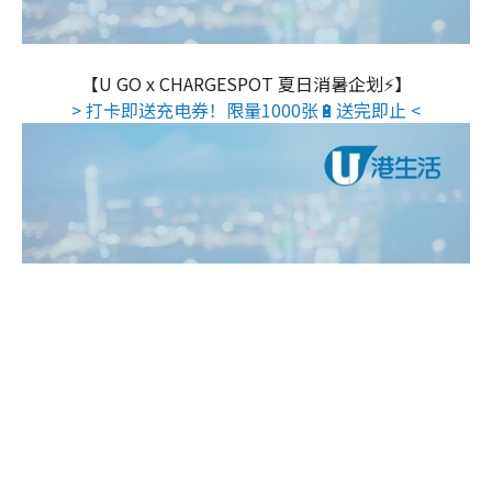
【U GO x CHARGESPOT 夏日消暑企划⚡】
> 打卡即送充电券！限量1000张🔋送完即止 <