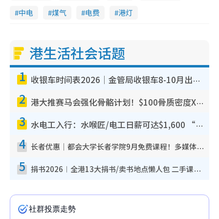
中电
煤气
电费
港灯
港生活社会话题
1
收银车时间表2026｜金管局收银车8-10月出没地点+时间！无需手续费！硬币免费转现钞或增值至八达通
2
港大推赛马会强化骨骼计划！$100骨质密度X光检查 完成免费运动训练送超市礼券！附参加资格
3
水电工入行：水喉匠/电工日薪可达$1,600 “铁饭碗”职业难被AI取代！附薪酬参考+入行考牌路径
4
长者优惠｜都会大学长者学院9月免费课程！多媒体/微电影创作/网络安全 附报名方法教学
5
捐书2026︱全港13大捐书/卖书地点懒人包 二手课本最高$150＋旧书换免费咖啡/戏票