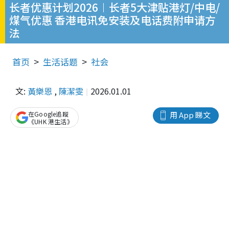
长者优惠计划2026︱长者5大津贴港灯/中电/
煤气优惠 香港电讯免安装及电话费附申请方
法
首页
生活话题
社会
文:
黃樂恩
,
陳潔雯
2026.01.01
在Google追蹤
用 App 睇文
《UHK 港生活》