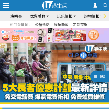
演唱会
优惠着数
玩乐情报
购物情报
热门关键词：
公屋热话
娱乐新闻
定期存款
目錄