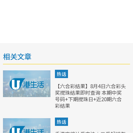
相关文章
热话
【六合彩结果】8月4日六合彩头
奖搅珠结果即时查询 本期中奖
号码+下期搅珠日+近20期六合
彩结果
热话