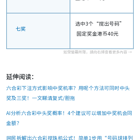
选中3个“搅出号码”
七奖
固定奖金港币40元
延伸阅读：
六合彩下注方式影响中奖机率？用呢个方法可同时中头
奖及三奖！一文睇清复式/胆拖
AI分析六合彩中头奖概率！4个建议可以增加中奖机会同
金额？
网民拆解出六合彩搅珠机公式！简单1步用“号码球排列