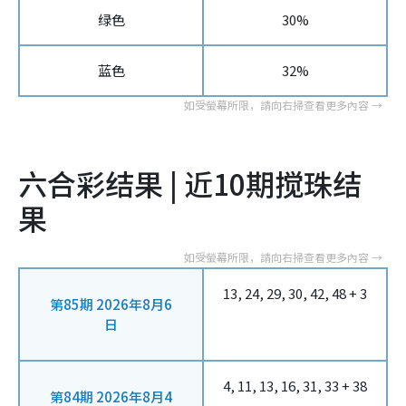
绿色
30%
蓝色
32%
六合彩结果 | 近10期搅珠结
果
13, 24, 29, 30, 42, 48 + 3
第85期 2026年8月6
日
4, 11, 13, 16, 31, 33 + 38
第84期 2026年8月4