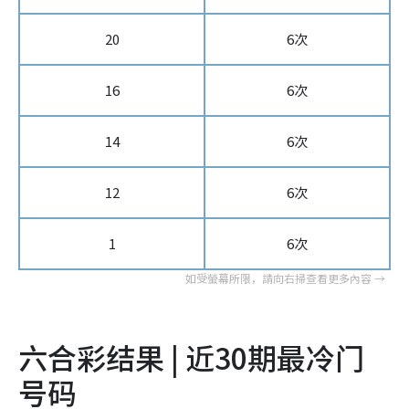
20
6次
16
6次
14
6次
12
6次
1
6次
六合彩结果 | 近30期最冷门
号码