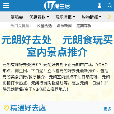
演唱会
优惠着数
玩乐情报
购物情报
饮
热门关键词：
公屋热话
娱乐新闻
定期存款
元朗好去处｜元朗食玩买
室内景点推介
元朗有咩好去处推介？元朗好去处不止元朗市广场、YOHO
形点、南生围、下白泥！立即看元朗好去处最新推介，包括
元朗美食扫街/餐厅推介、元朗室内景点不怕日晒雨淋、元朗
影相打卡热点、元朗行街购物路线等。想去元朗一日游？即
睇元朗情侣/亲子/拍拖必去推荐地方！
精選好去處
更多