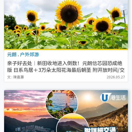
元朗
.
户外郊游
亲子好去处︱新田收地进入倒数！元朗信芯园恐成绝
版 日系鸟居＋3万朵太阳花海最后朝圣 附开放时间/交
通方法/入场费
文 : 陳嘉蕙
2026.05.27