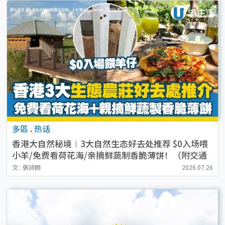
多區
.
热话
香港大自然秘境︱3大自然生态好去处推荐 $0入场喂
小羊/免费看荷花海/亲摘鲜蔬制香脆薄饼！（附交通
攻略）
文 : 張詩朗
2026.07.26