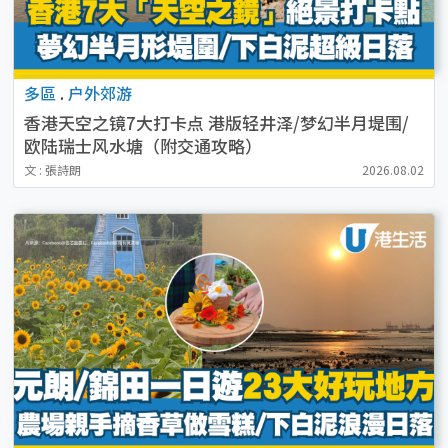
多區
.
户外郊游
香港天空之镜7大打卡点 港版轻井泽/梦幻半月堤围/
欧陆瑞士风水塘（附交通攻略）
文 : 張詩朗
2026.08.02