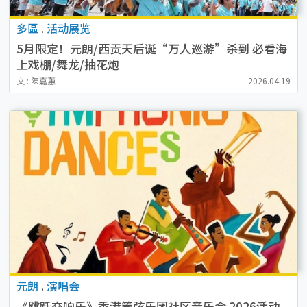
多區
.
活动展览
5月限定！元朗/西贡天后诞“万人巡游”杀到 必看海
上戏棚/舞龙/抽花炮
文 : 陳嘉蕙
2026.04.19
元朗
.
演唱会
《跳跃交响乐》香港管弦乐团社区音乐会 2026活动