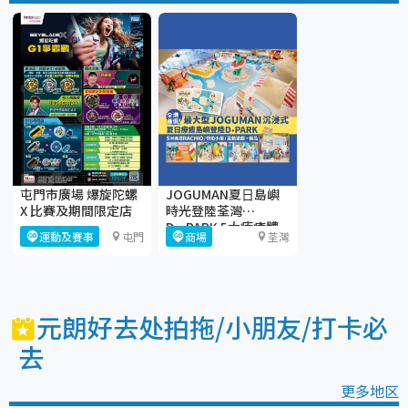
屯門市廣場 爆旋陀螺
JOGUMAN夏⽇島嶼
X 比賽及期間限定店
時光登陸荃灣
D·PARK 5大療癒體
運動及賽事
屯門
商場
荃灣
驗區+期間限定店
元朗好去处拍拖/小朋友/打卡必
去
更多地区