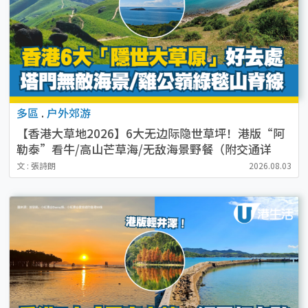
多區
.
户外郊游
【香港大草地2026】6大无边际隐世草坪！港版“阿
勒泰”看牛/高山芒草海/无敌海景野餐（附交通详
情）
文 : 張詩朗
2026.08.03