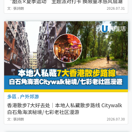
“甜点✕夏季运动”主题派对打卡 换限量冰感风扇潮
物
文 : 張詩朗
2026.07.31
多區
.
户外郊游
香港散步7大好去处｜本地人私藏散步路线 Citywalk
白石角海滨秘境/七彩老社区漫游
文 : 張詩朗
2026.07.30