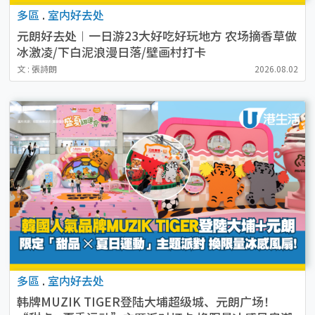
多區
.
室内好去处
元朗好去处︱一日游23大好吃好玩地方 农场摘香草做
冰激凌/下白泥浪漫日落/壁画村打卡
文 : 張詩朗
2026.08.02
多區
.
室内好去处
韩牌MUZIK TIGER登陆大埔超级城、元朗广场！