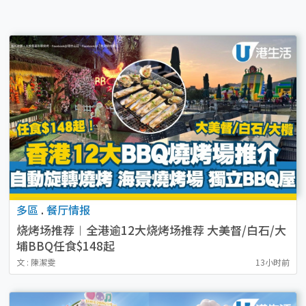
多區
.
餐厅情报
烧烤场推荐︱全港逾12大烧烤场推荐 大美督/白石/大
埔BBQ任食$148起
文 : 陳潔雯
13小时前