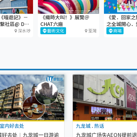
《喵遊記》－
《織時大叫！》展覽＠
《愛．回家之
繫社區@ DX
CHAT六廠
之全城開心．
深水埗
藝術文化
荃灣
商場
室内好去处
九龙城
.
热话
城好去处︱九龙城一日游逾
九龙城广场失AEON提前