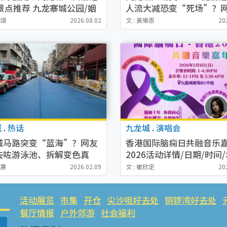
景点推荐 九龙寨城公园/姻
人流大减恐变“死场”？
食Tiramisu
计转型做年轻人生意：靠O
晞頌
2026.08.02
文 : 黃樂恩
20
望翻身
城
.
热话
九龙城
.
演唱会
城马路突变“蓝海”？网友
香港国际脑痫日共融音乐
去咗游泳池、拆解变色真
2026活动详情/日期/时间/
原来系回忆
票价一览
嘉蕙
2026.02.09
文 : 崔欣定
20
活动展览
市集
开仓
尖沙咀好去处
铜锣湾好去处
餐厅情报
户外郊游
社会福利