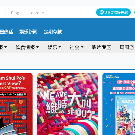
Blog
e-zone
U GO搵好去處
屋热话
娱乐新闻
定期存款
报
饮食情报
娱乐
社会
影片专区
周围游