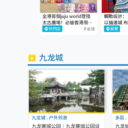
t Mega Battle
全港首個juju world登陸
觸動設計：
mmer Season
太古廣場！必搶香港限定
以貓連城 布
juju盲盒
設計館
賽事
荔枝角
快閃店
金鐘
展覽
九龙城
九龙城
.
户外郊游
多區
.
九龙寨城公园︱九龙寨城公园设
九龙