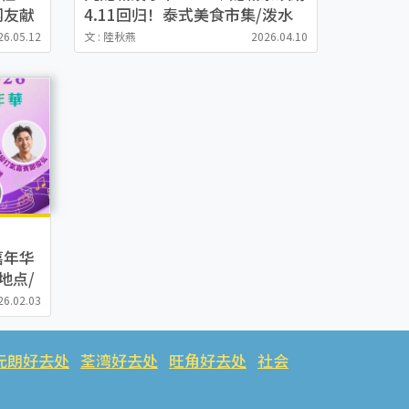
网友献
4.11回归！泰式美食市集/泼水
O有
体验/泰拳表演/送《九龙城寨》
26.05.12
文 : 陸秋燕
2026.04.10
纪念品
嘉年华
地点/
26.02.03
元朗好去处
荃湾好去处
旺角好去处
社会