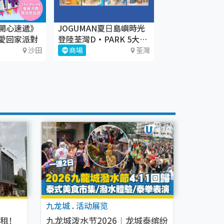
開心速遞》
JOGUMAN夏⽇島嶼時光
愛回家派對
登陸荃灣D·PARK 5大療
癒體驗區+期間限定店
沙田
商場
荃灣
九龙城
.
活动展览
退租！
九龙城泼水节2026︱龙城泰缤纷