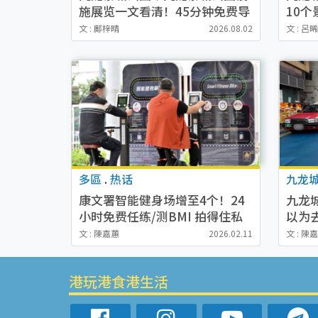
施展览一文看清！45分钟免费导
10个
赏团/交通方式一览
缘石/必
文 : 鄺梓晴
2026.08.02
文 : 呂
多區
.
热话
九龙
康文署智能健身场增至4个！24
九龙
小时免费任练/测BMI 拍得住私
以为
营Gym（附地址）
相：
文 : 陳嘉蕙
2026.02.11
文 : 陳
港玩港食港生活