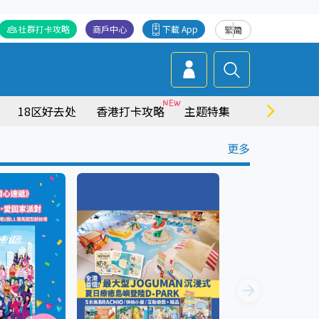
社群打卡攻略
商戶中心
下載 App
繁
简
18区好去处
香港打卡攻略
主题特集
商场情报
更多