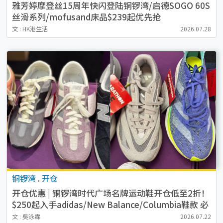
雅芳婷摩登丝15周年快闪登陆铜锣湾/启德SOGO 60S
丝滑系列/mofusand床品$239起优先抢
文 : HK港生活
2026.07.28
铜锣湾
.
开仓
开仓优惠 | 铜锣湾时代广场名牌运动鞋开仓低至2折！
$250起入手adidas/New Balance/Columbia鞋款 必
买IU同款
文 : 吳泳霖
2026.07.22