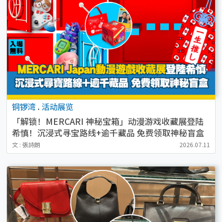
铜锣湾
.
活动展览
「解锁！MERCARI 神秘宝箱」动漫游戏收藏展登陆
希慎！沉浸式寻宝路线+逾千藏品 免费领取神秘盲盒
文 : 張詩朗
2026.07.11