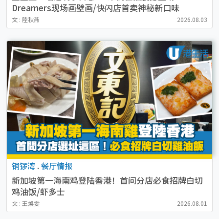
Dreamers现场画壁画/快闪店首卖神秘新口味
文 : 陸秋燕
2026.08.03
铜锣湾
.
餐厅情报
新加坡第一海南鸡登陆香港！首间分店必食招牌白切
鸡油饭/虾多士
文 : 王煥雯
2026.08.01