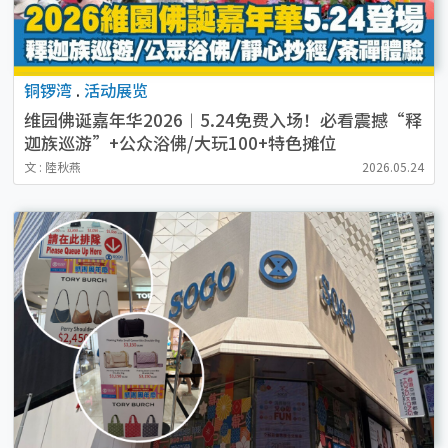
铜锣湾
.
活动展览
维园佛诞嘉年华2026︱5.24免费入场！必看震撼“释
迦族巡游”+公众浴佛/大玩100+特色摊位
文 : 陸秋燕
2026.05.24