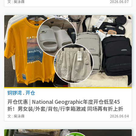
moodytiger/bossini/Her Own Words/Dickies
文 : 吳泳霖
2026.06.07
铜锣湾
.
开仓
开仓优惠 | National Geographic年度开仓低至45
折！男女装/外套/背包/行李箱激减 同场再有折上折
文 : 吳泳霖
2026.06.04