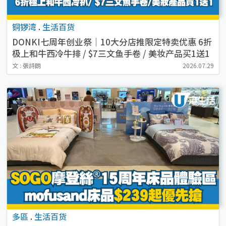
铜锣湾
.
生活百货
DONKI七周年创业祭｜10大分店推限定特卖优惠 6折
极上和牛西冷牛排 / $7三文鱼手卷 / 美妆产品买1送1
文 : 張詩朗
2026.07.29
多區
.
生活百货