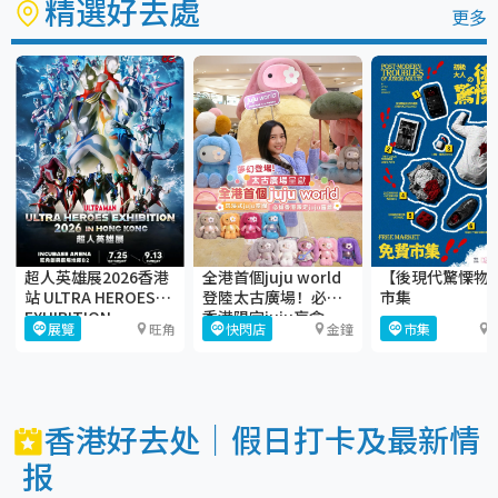
精選好去處
更多
超人英雄展2026香港
全港首個juju world
【後現代驚慄物
站 ULTRA HEROES
登陸太古廣場！必搶
市集
EXHIBITION
香港限定juju盲盒
展覽
旺角
快閃店
金鐘
市集
香港好去处｜假日打卡及最新情
报