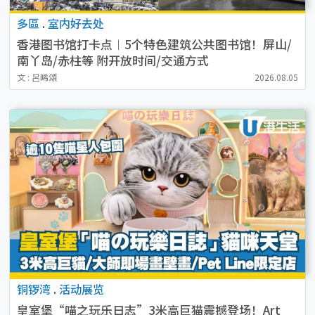
多區
.
室内好去处
香港图书馆打卡点︱5个特色建筑公共图书馆！屏山/
南丫岛/赤柱等 附开放时间/交通方式
文 : 呂晞頌
2026.08.05
铜锣湾
.
活动展览
皇室堡“喵之玩乐日志”3米高巨猫震撼登场！Art