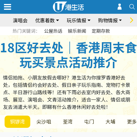
演唱会
优惠着数
玩乐情报
购物情报
饮
热门关键词：
公屋热话
娱乐新闻
定期存款
18区好去处｜香港周末食
玩买景点活动推介
情侣拍拖、小朋友放假去哪好？港生活为你搜罗香港好去
处，包括情侣约会好去处、假日亲子玩乐指南、宠物打卡景
点、半日游行山路线等！还有下雨必去室内好去处、各大商
场、展览、演唱会、文青活动推介，适合一家人、情侣或朋
友去消遣大半天。即睇有什么香港休闲好去处啦！
铜锣湾
尖沙咀
荃湾
屯门
大埔
更多