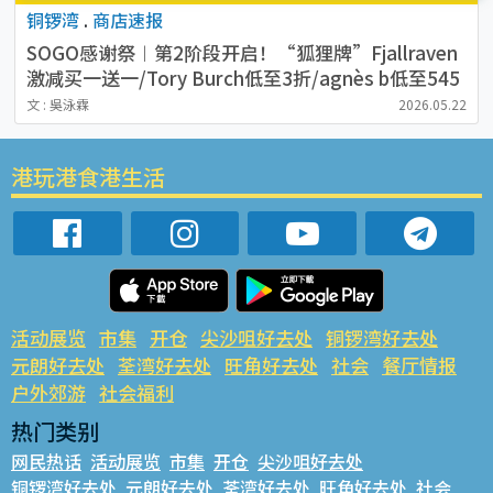
铜锣湾
.
商店速报
SOGO感谢祭︱第2阶段开启！“狐狸牌”Fjallraven
激减买一送一/Tory Burch低至3折/agnès b低至545
元
文 : 吳泳霖
2026.05.22
港玩港食港生活
活动展览
市集
开仓
尖沙咀好去处
铜锣湾好去处
元朗好去处
荃湾好去处
旺角好去处
社会
餐厅情报
户外郊游
社会福利
热门类别
网民热话
活动展览
市集
开仓
尖沙咀好去处
铜锣湾好去处
元朗好去处
荃湾好去处
旺角好去处
社会