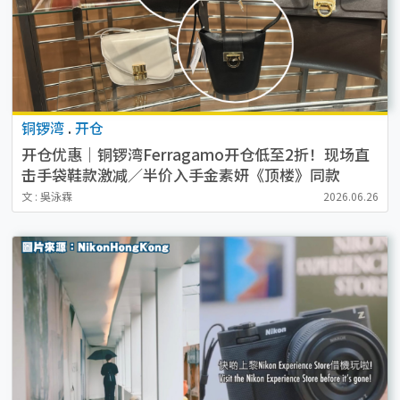
铜锣湾
.
开仓
开仓优惠｜铜锣湾Ferragamo开仓低至2折！现场直
击手袋鞋款激减／半价入手金素妍《顶楼》同款
文 : 吳泳霖
2026.06.26