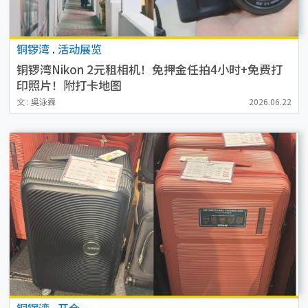
铜锣湾
.
活动展览
铜锣湾Nikon 2元租相机！免押金任拍4小时+免费打
印照片！附打卡地图
文 : 吳泳霖
2026.06.22
铜锣湾
.
开仓