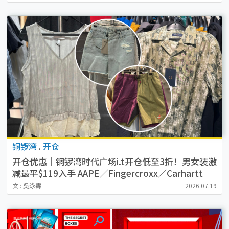
铜锣湾
.
开仓
开仓优惠｜铜锣湾时代广场i.t开仓低至3折！男女装激
减最平$119入手 AAPE／Fingercroxx／Carhartt
文 : 吳泳霖
2026.07.19