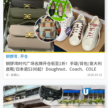
铜锣湾
.
开仓
铜锣湾时代广场名牌开仓低至1折！手袋/背包/意大利
皮鞋/日本遮$100起！Doughnut、Coach、COLE
HAAN、Sam Edelman
文 : 梁穎心
2026.05.31