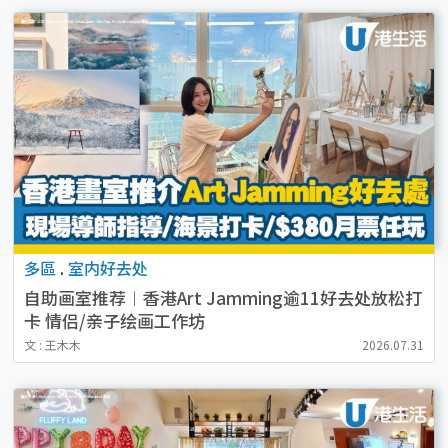
多區
.
室内好去处
自助画室推荐︱香港Art Jamming逾11好去处放松打
卡 情侣/亲子绘画工作坊
文 : 王木木
2026.07.31