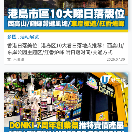
多區
.
活动展览
香港日落美位 | 港岛区10大看日落地点推荐！西高山/
东岸公园主题区/红香炉峰 附日落时间/交通方式
文 : 呂晞頌
2026.07.30