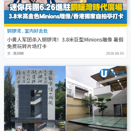
铜锣湾
.
室内好去处
小黄人军团杀入铜锣湾！3.8米巨型Minions雕像 暑假
免费玩转片场打卡
文 : 張詩朗
2026.08.05