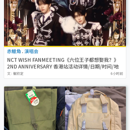
赤鱲角
.
演唱会
NCT WISH FANMEETING《六位王子都想娶我？》
2ND ANNIVERSARY 香港站活动详情/日期/时间/地
点/票价一览
文 : 崔欣定
6小时前