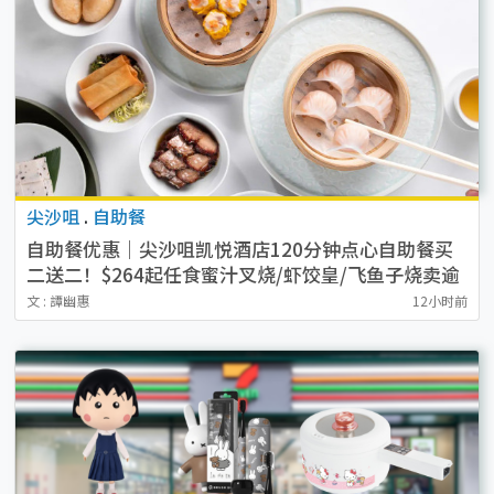
尖沙咀
.
自助餐
自助餐优惠｜尖沙咀凯悦酒店120分钟点心自助餐买
二送二！$264起任食蜜汁叉烧/虾饺皇/飞鱼子烧卖逾
20款点心
文 : 譚幽惠
12小时前