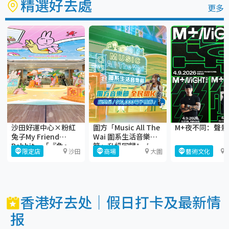
精選好去處
更多
沙田好運中心×粉紅
圍方「Music All The
M+夜不同：聲景
兔子My Friend
Wai 圍系生活音樂
Rabbit—「『兔』-
節」升級回歸！🎶
限定店
沙田
商場
大圍
藝術文化
gather大曬Juicy
Beach」
香港好去处｜假日打卡及最新情
报