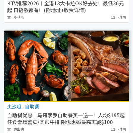
KTV推荐2026︱全港13大卡拉OK好去处！最低36元
起 日语歌都有！(附地址+收费详情)
文 : 陸秋燕
12小时前
尖沙咀
.
自助餐
自助餐优惠｜马哥孛罗自助餐买一送一！人均$195起
任食雪场蟹脚/肉眼牛排 附优惠码最高再减$100
文 : 譚幽惠
12小时前