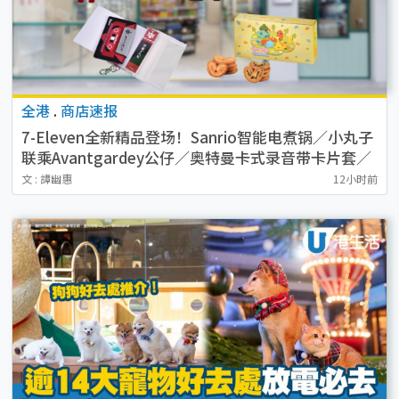
全港
.
商店速报
7-Eleven全新精品登场！Sanrio智能电煮锅／小丸子
联乘Avantgardey公仔／奥特曼卡式录音带卡片套／
猫山王榴莲冰皮 附开售详情
文 : 譚幽惠
12小时前