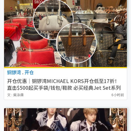
铜锣湾
.
开仓
开仓优惠｜铜锣湾MICHAEL KORS开仓低至17折！
直击$500起买手袋/钱包/鞋款 必买经典Jet Set系列
文 : 吳泳霖
6小时前