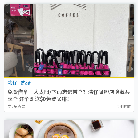
湾仔
.
热话
免费借伞｜大太阳/下雨忘记带伞？湾仔咖啡店隐藏共
享伞 还伞即送$0免费咖啡！
文 : 吳泳霖
12小时前