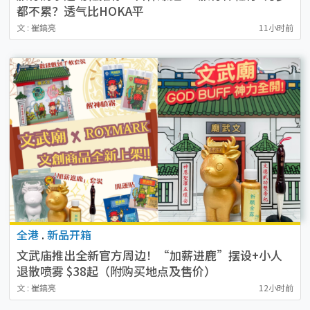
都不累？透气比HOKA平
文 : 崔鎬亮
11小时前
全港
.
新品开箱
文武庙推出全新官方周边！“加薪进鹿”摆设+小人
退散喷雾 $38起（附购买地点及售价）
文 : 崔鎬亮
12小时前