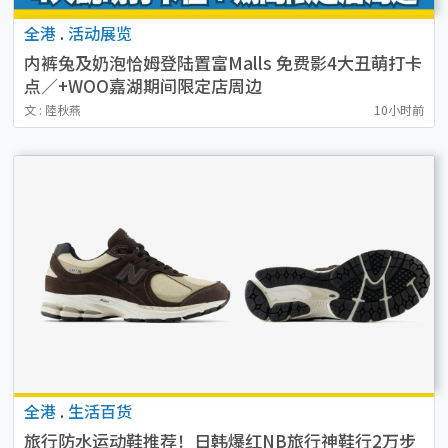
全港
.
活动展览
内裤兔及奶泡恰姆登陆置富Malls 免费影4大丑萌打卡
点／+WOO嘉湖期间限定店周边
文 : 陸秋燕
10小时前
全港
.
生活百货
旅行防水运动鞋推荐！日韩爆红NB旅行神鞋行2万步