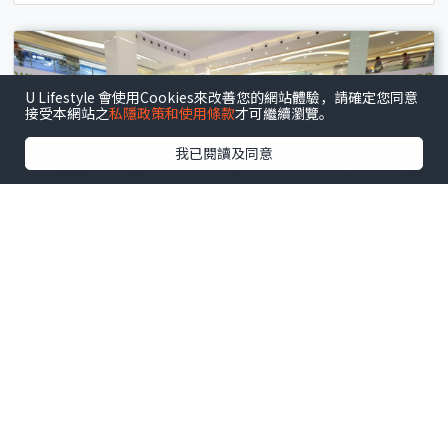
U Lifestyle 會使用Cookies來改善您的網站體驗，請確定您同意
接受本網站之
私隱政策和使用條款
才可繼續瀏覽。
我已閱讀及同意
将军澳
.
室内好去处
东港城“复古玩味祭”怀旧嘉年华！50大老字号品牌
+抛圈捞金鱼（附消费换领详情）
文 : 崔鎬亮
12小时前