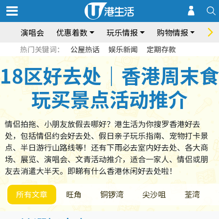
演唱会
优惠着数
玩乐情报
购物情报
饮
热门关键词：
公屋热话
娱乐新闻
定期存款
18区好去处｜香港周末食
玩买景点活动推介
情侣拍拖、小朋友放假去哪好？港生活为你搜罗香港好去
处，包括情侣约会好去处、假日亲子玩乐指南、宠物打卡景
点、半日游行山路线等！还有下雨必去室内好去处、各大商
场、展览、演唱会、文青活动推介，适合一家人、情侣或朋
友去消遣大半天。即睇有什么香港休闲好去处啦！
所有文章
旺角
铜锣湾
尖沙咀
荃湾