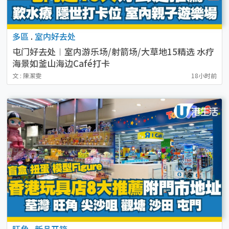
多區
.
室内好去处
屯门好去处︱室内游乐场/射箭场/大草地15精选 水疗
海景如釜山海边Café打卡
文 : 陳潔雯
18小时前
旺角
.
新品开箱