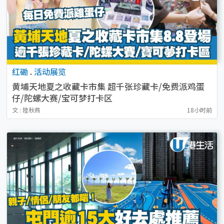
红磡
.
活动展览
黄埔天地夏之收藏卡市集 超千张珍藏卡/免费派鸡蛋
仔/陀螺大赛/宝可梦打卡区
文 : 陸秋燕
18小时前