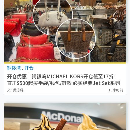
铜锣湾
.
开仓
开仓优惠｜铜锣湾MICHAEL KORS开仓低至17折！
直击$500起买手袋/钱包/鞋款 必买经典Jet Set系列
文 : 吳泳霖
19小时前