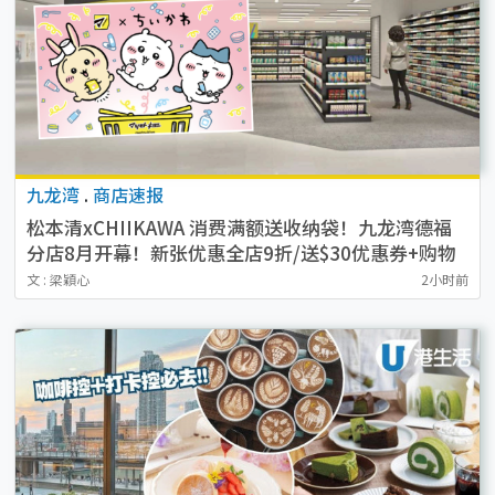
九龙湾
.
商店速报
松本清xCHIIKAWA 消费满额送收纳袋！九龙湾德福
分店8月开幕！新张优惠全店9折/送$30优惠券+购物
袋
文 : 梁穎心
2小时前