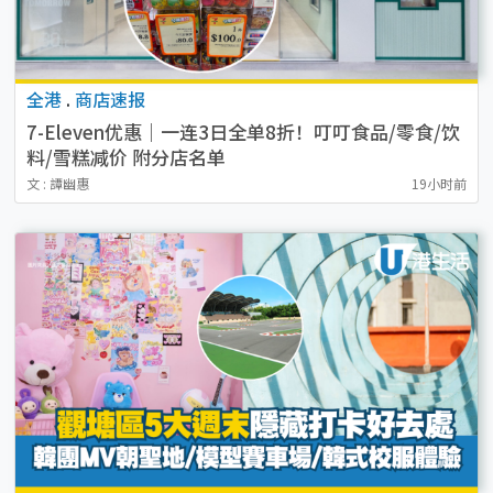
全港
.
商店速报
7-Eleven优惠｜一连3日全单8折！叮叮食品/零食/饮
料/雪糕减价 附分店名单
文 : 譚幽惠
19小时前