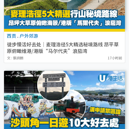
西贡
.
户外郊游
徒步慢活好去处｜麦理浩径5大精选秘境路线 昂平草
原俯瞰维港/港版“马尔代夫”浪茄湾
文 : 張詩朗
17小时前