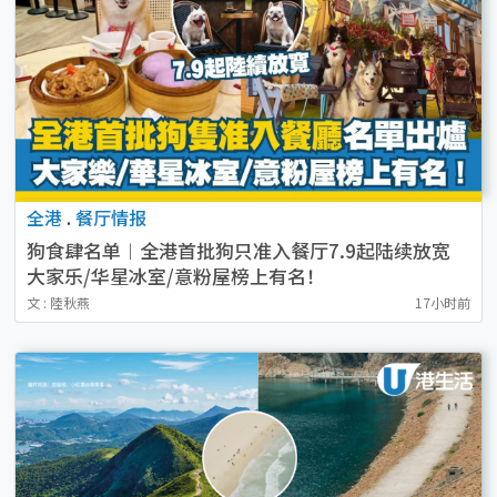
全港
.
餐厅情报
狗食肆名单︱全港首批狗只准入餐厅7.9起陆续放宽
大家乐/华星冰室/意粉屋榜上有名！
文 : 陸秋燕
17小时前