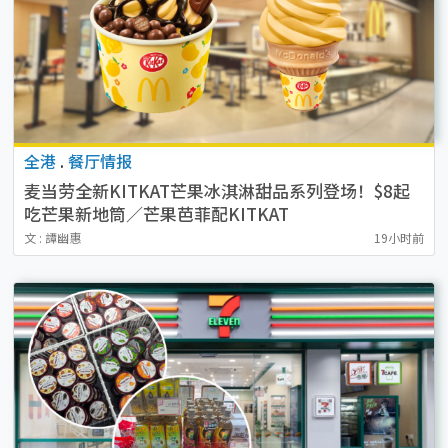
全港
.
餐厅情报
麦当劳全新KITKAT芒果冰淇淋甜品系列登场！$8起
吃芒果新地筒／芒果芭菲配KITKAT
文 : 譚幽惠
19小时前