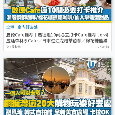
全港
.
室内好去处
启德Cafe推荐︱启德逾10间必去打卡Cafe推荐 Jer柳
应廷森林系Cafe／日本过江龙焙茶芭菲／棉花糖熊猫
咖啡
文 : 陸秋燕
2小时前