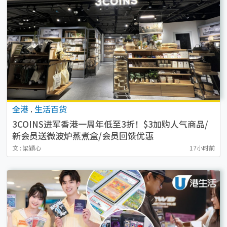
全港
.
生活百货
3COINS进军香港一周年低至3折！$3加购人气商品/
新会员送微波炉蒸煮盒/会员回馈优惠
文 : 梁穎心
17小时前