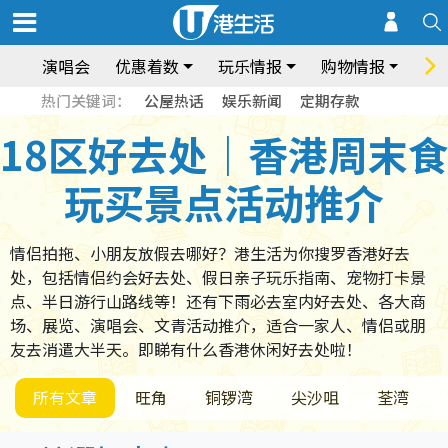
演唱会
优惠着数
玩乐情报
购物情报
饮
热门关键词：
公屋热话
娱乐新闻
定期存款
18区好去处｜香港周末食
玩买景点活动推介
情侣拍拖、小朋友放假去哪好？港生活为你搜罗香港好去
处，包括情侣约会好去处、假日亲子玩乐指南、宠物打卡景
点、半日游行山路线等！还有下雨必去室内好去处、各大商
场、展览、演唱会、文青活动推介，适合一家人、情侣或朋
友去消遣大半天。即睇有什么香港休闲好去处啦！
所有文章
旺角
铜锣湾
尖沙咀
荃湾