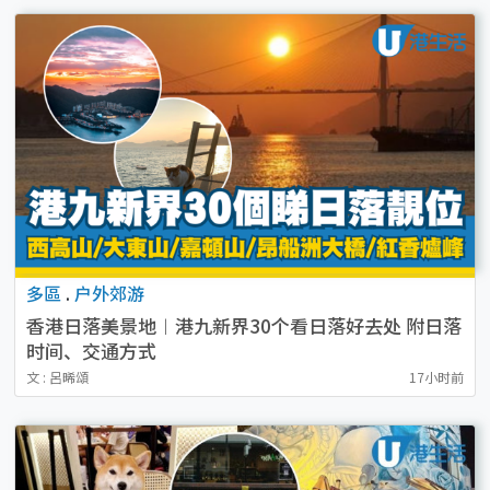
多區
.
户外郊游
香港日落美景地︱港九新界30个看日落好去处 附日落
时间、交通方式
文 : 呂晞頌
17小时前