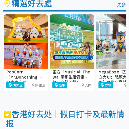
精選好去處
更多
PopCorn
圍方「Music All The
MegaBox x 《
「Mr.Donothing 夏
Wai 圍系生活音樂
立大功：恐龍大
日療癒空間」
節」升級回歸！🎶
影》暑期玩樂站
快閃店
將軍澳
商場
大圍
展覽
香港好去处｜假日打卡及最新情
报