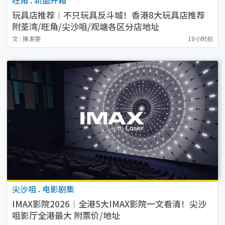
玩具店推荐︱不只玩具反斗城！香港8大玩具店推荐
附荃湾/旺角/尖沙咀/观塘各区分店地址
文 : 陳潔雯
18小时前
尖沙咀
.
电影剧集
IMAX影院2026︱全港5大IMAX影院一文看清！尖沙
咀影厅全港最大 附票价/地址