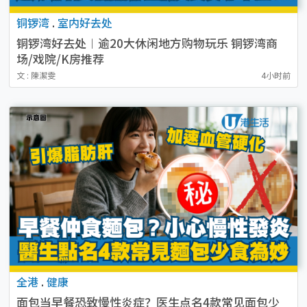
铜锣湾
.
室内好去处
铜锣湾好去处︱逾20大休闲地方购物玩乐 铜锣湾商
场/戏院/K房推荐
文 : 陳潔雯
4小时前
全港
.
健康
面包当早餐恐致慢性炎症？医生点名4款常见面包少