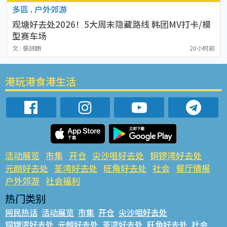
多區
.
户外郊游
观塘好去处2026！5大周末隐藏路线 韩团MV打卡/模
型赛车场
文 : 張詩朗
20小时前
港玩港食港生活
活动展览
市集
开仓
尖沙咀好去处
铜锣湾好去处
元朗好去处
荃湾好去处
旺角好去处
社会
餐厅情报
户外郊游
社会福利
热门类别
网民热话
活动展览
市集
开仓
尖沙咀好去处
铜锣湾好去处
元朗好去处
荃湾好去处
旺角好去处
社会