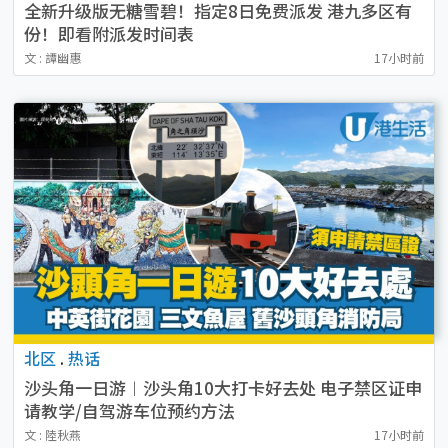
全新升级版无糖雪碧！指定8日免费派发 港九多区有
份！即看附派发时间表
文 : 譚幽惠
17小时前
北区
.
热话
沙头角一日游︱沙头角10大打卡好去处 电子禁区证申
请教学/自驾游车位预约方法
文 : 陸秋燕
17小时前