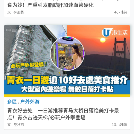
食为妙！严重引发脂肪肝加速血管硬化
文 : 李加傑
4小时前
多區
.
户外郊游
青衣好去处︱一日游推荐青马大桥日落绝美打卡景
点！青衣古迹天梯/必玩户外攀登墙
文 : 陸秋燕
13小时前