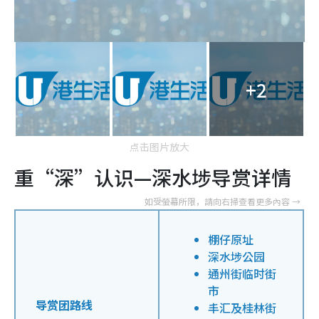
+2
点击图片放大
重“深”认识—深水埗导赏详情
棚仔原址
深水埗公园
通州街临时街
市
导赏团路线
丰汇及桂林街