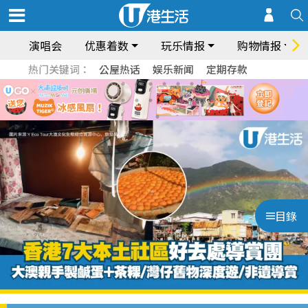
演唱会
优惠着数
玩乐情报
购物情报
热门关键词：
公屋热话
娱乐新闻
定期存款
目錄