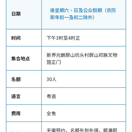
逢星期六、日及公众假期（农历
日期
新年初一及初二除外）
时间
下午3时至4时正
新界元朗屏山坑头村屏山邓族文物
集合地点
馆正门
名额
30人
语言
粤语
费用
全免
无需预约，名额先到先得，额满即