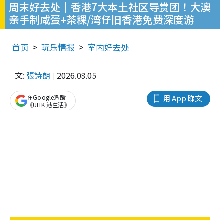
周末好去处｜香港7大本土社区导赏团！大澳
亲手制咸蛋+茶粿/湾仔旧香港免费深度游
首页
玩乐情报
室内好去处
文:
張詩朗
2026.08.05
在Google追蹤
用 App 睇文
《UHK 港生活》