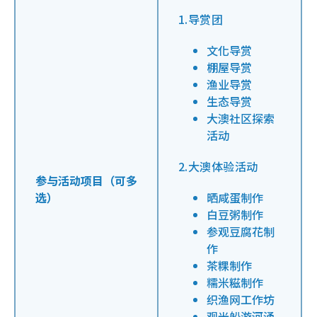
1.导赏团
文化导赏
棚屋导赏
渔业导赏
生态导赏
大澳社区探索
活动
2.大澳体验活动
参与活动项目（可多
选）
晒咸蛋制作
白豆粥制作
参观豆腐花制
作
茶粿制作
糯米糍制作
织渔网工作坊
观光船游河涌