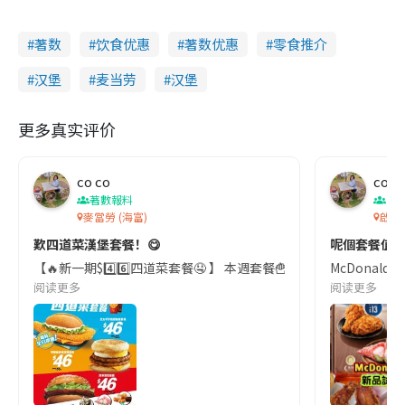
著数
饮食优惠
著数优惠
零食推介
汉堡
麦当劳
汉堡
更多真实评价
co co
co c
著數報料
香
麥當勞 (海富)
啟德
歎四道菜漢堡套餐！😋
呢個套餐值唔
【🔥新一期$4️⃣6️⃣四道菜套餐🤤 】 本週套餐🍟🥤選擇有👇
McDonal
阅读更多
阅读更多