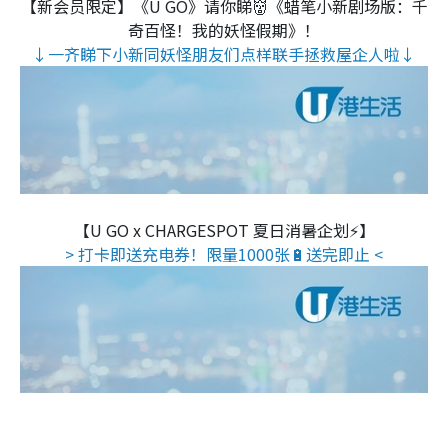
【新会员限定】《U GO》请你睇👹《蜡笔小新剧场版：千
奇百怪！我的妖怪假期》！
↓一齐睇下小新同妖怪朋友们点样联手拯救屋企人啦↓
【U GO x CHARGESPOT 夏日消暑企划⚡】
> 打卡即送充电券！限量1000张🔋送完即止 <