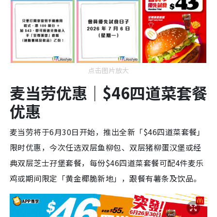
点击图片放大
麦当劳优惠｜$46四道菜套餐
优惠
麦当劳将于6月30日开始，推出全新「$46四道菜套餐」
限时优惠，今次任选双层鱼柳包、双层猪柳蛋汉堡或经
典双层芝士孖堡套餐，每份$46四道菜套餐可配4件麦乐
鸡或期间限定「黄金椰脆新地」，跟餐有薯条及饮品。