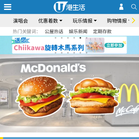
演唱会
优惠着数
玩乐情报
购物情报
热门关键词：
公屋热话
娱乐新闻
定期存款