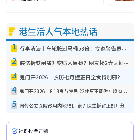
港生活人气本地热话
1
行李清洁｜车轮脏过马桶58倍！专家警告忌用酒精擦 教1招免脏手除菌
2
装修拆铁闸随时变贼人目标？网友揭2大关键用途：装新款等于白装？附新旧铁闸分别
3
鬼门开2026｜农历七月撞正日全食特别邪？专家警告切忌做一事！揭4大禁忌+2招保平安
4
鬼门开2026｜8.13鬼节禁忌 22件事不能做！烧肉、刺身要少食？半夜勿吹口哨/打给个电话
5
网传公立医院改用内地/副厂药？医生拆解正副厂分别，揭4类人换药随时出事