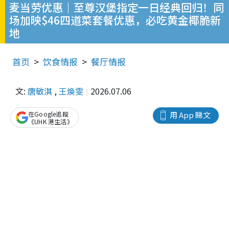
麦当劳优惠｜至尊汉堡指定一日经典回归！同
场加映$46四道菜套餐优惠，必吃黄金椰脆新
地
首页
饮食情报
餐厅情报
文:
唐敏淇
,
王煥雯
2026.07.06
在Google追蹤
用 App 睇文
《UHK 港生活》