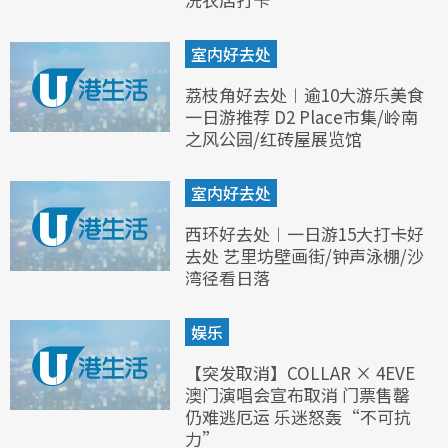
室内好去处
荔枝角好去处︱逾10大游乐美食
一日游推荐 D2 Place市集/岭南
之风公园/红砖屋展览馆
室内好去处
西环好去处︱一日游15大打卡好
去处 艺里坊壁画街/钟声泳棚/沙
湾径看日落
娱乐
【突发取消】COLLAR × 4EVE
澳门演唱会宣布取消 门票售罄
仍难逃厄运 乐迷怒轰“不可抗
力”