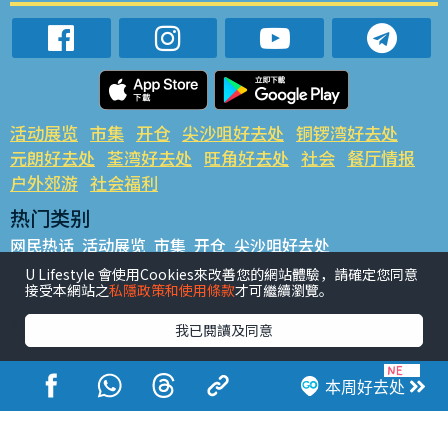
活动展览
市集
开仓
尖沙咀好去处
铜锣湾好去处
元朗好去处
荃湾好去处
旺角好去处
社会
餐厅情报
户外郊游
社会福利
热门类别
网民热话
活动展览
市集
开仓
尖沙咀好去处
铜锣湾好去处
元朗好去处
荃湾好去处
旺角好去处
社会
U Lifestyle 會使用Cookies來改善您的網站體驗，請確定您同意
接受本網站之
私隱政策和使用條款
才可繼續瀏覽。
餐厅情报
户外郊游
热门标签
我已閱讀及同意
#UGO揾好去处
#人气活动推介
#美食社群热话
#亲子玩乐好去处
#ULifestyle应用程式
#限时抢
本周好去处
#UJetso礼物放送
#ULifestyle商户中心
#著数
#网络热话
香港经济日报版权所有©2026