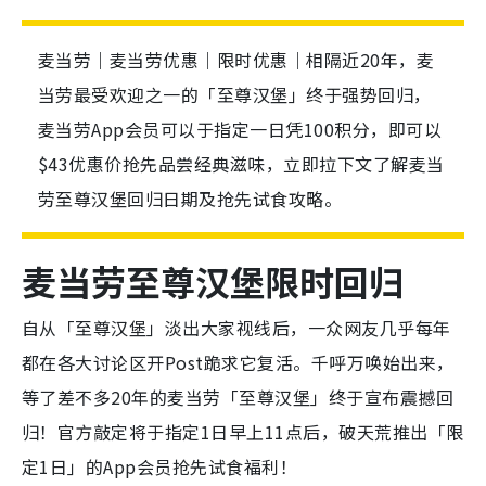
麦当劳｜麦当劳优惠｜限时优惠｜相隔近20年，麦
当劳最受欢迎之一的「至尊汉堡」终于强势回归，
麦当劳App会员可以于指定一日凭100积分，即可以
$43优惠价抢先品尝经典滋味，立即拉下文了解麦当
劳至尊汉堡回归日期及抢先试食攻略。
麦当劳至尊汉堡限时回归
自从「至尊汉堡」淡出大家视线后，一众网友几乎每年
都在各大讨论区开Post跪求它复活。千呼万唤始出来，
等了差不多20年的麦当劳「至尊汉堡」终于宣布震撼回
归！官方敲定将于指定1日早上11点后，破天荒推出「限
定1日」的App会员抢先试食福利！