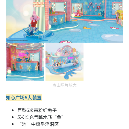
点击图片放大
如心广场5大装置
巨型6米高粉红兔子
5米长充气跳水飞“鱼”
“池”中梳乎浮潜区