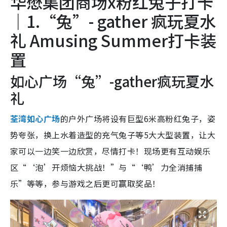
华懋集团商场x粉红兔子打卡
｜1.“兔”- gather 疯玩夏水
礼 Amusing Summer打卡装
置
如心广场“兔”-gather疯玩夏水
礼
荃湾如心广场
的户外广场将设有巨型6米高粉红兔子，姿
势夸张，换上水着造型的充气兔子等5大大型装置，让大
家可以一边笑一边欣赏，尽情打卡！现场更有互动娱乐
区“‘泡’开烦恼大挑战！”与“‘鸭’力全消捕捕
乐”等等，参与游戏之后更可赢取奖品！