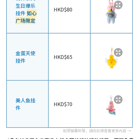
生日爆乐
HKD$80
挂件
如心
广场限定
金蛋天使
HKD$65
挂件
美人鱼挂
HKD$70
件