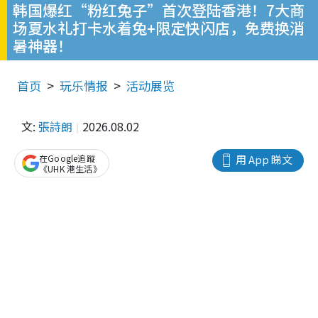
韩国爆红“粉红兔子”首次登陆香港！7大商
场夏水礼打卡水着兔+限定快闪店，免费换消
暑神器！
首页
玩乐情报
活动展览
文:
張詩朗
2026.08.02
在Google追蹤
用 App 睇文
《UHK 港生活》