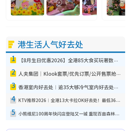
港生活人气好去处
1
【8月生日优惠2026】全港85大食买玩著数攻略 自助餐/火锅放题同行免费＋诚品/DONKI送现金券
2
人夫集团｜Klook套票/优先订票/公开售票抢票攻略！附票价.购票连结.场地座位表
3
香港室内好去处︱逾35大够冷气室内好去处推荐 室内活动免费避雨无惧下雨
4
KTV推荐2026︱全港13大卡拉OK好去处！最低36元起 日语歌都有！(附地址+收费详情)
5
小熊维尼100周年快闪店登陆又一城 重现百亩森林经典场景／独家限定盲盒登场／专属DIY香水