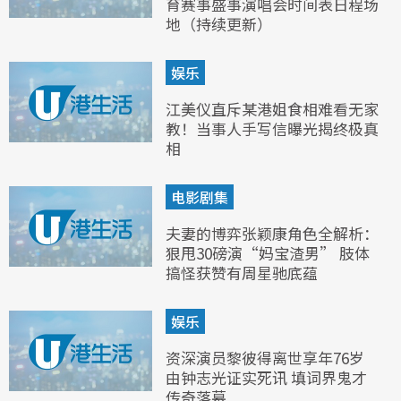
育赛事盛事演唱会时间表日程场
地（持续更新）
娱乐
江美仪直斥某港姐食相难看无家
教！当事人手写信曝光揭终极真
相
电影剧集
夫妻的博弈张颖康角色全解析：
狠甩30磅演“妈宝渣男” 肢体
搞怪获赞有周星驰底蕴
娱乐
资深演员黎彼得离世享年76岁
由钟志光证实死讯 填词界鬼才
传奇落幕