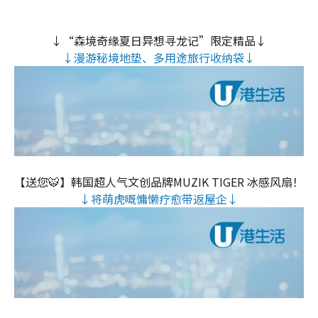
↓“森境奇缘夏日异想寻龙记”限定精品↓
↓漫游秘境地垫、多用途旅行收纳袋↓
【送您🐯】韩国超人气文创品牌MUZIK TIGER 冰感风扇！
↓将萌虎嘅慵懒疗愈带返屋企↓