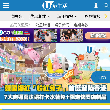
演唱会
优惠着数
玩乐情报
购物情报
热门关键词：
公屋热话
娱乐新闻
定期存款
目錄