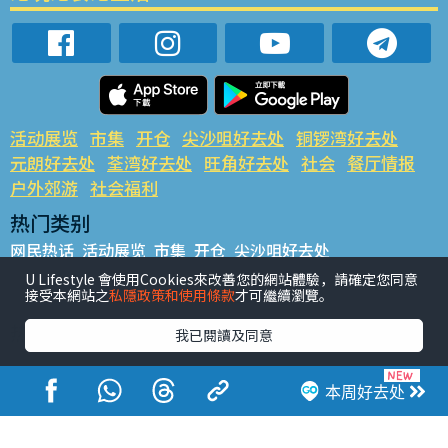
活动展览
市集
开仓
尖沙咀好去处
铜锣湾好去处
元朗好去处
荃湾好去处
旺角好去处
社会
餐厅情报
户外郊游
社会福利
热门类别
网民热话
活动展览
市集
开仓
尖沙咀好去处
铜锣湾好去处
元朗好去处
荃湾好去处
旺角好去处
社会
U Lifestyle 會使用Cookies來改善您的網站體驗，請確定您同意
接受本網站之
私隱政策和使用條款
才可繼續瀏覽。
餐厅情报
户外郊游
热门标签
我已閱讀及同意
#UGO揾好去处
#人气活动推介
#美食社群热话
#亲子玩乐好去处
#ULifestyle应用程式
#限时抢
本周好去处
#UJetso礼物放送
#ULifestyle商户中心
#著数
#网络热话