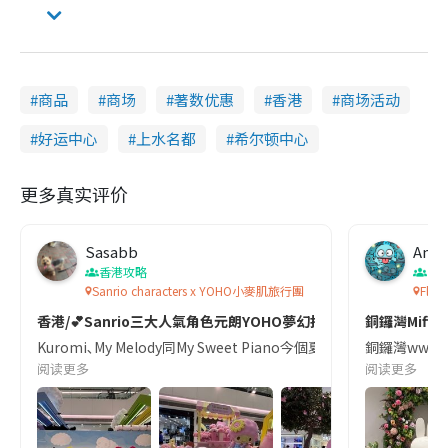
商品
商场
著数优惠
香港
商场活动
好运中心
上水名都
希尔顿中心
更多真实评价
Sasabb
Angl
香港攻略
香
Sanrio characters x YOHO小麥肌旅行團
Flow
香港/💕Sanrio三大人氣角色元朗YOHO夢幻打卡之旅
銅鑼灣Miffy
Kuromi､My Melody同My Sweet Piano今個夏天直接俾大家一
銅鑼灣wwwt
阅读更多
阅读更多