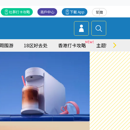
社群打卡攻略
商戶中心
下載 App
繁
简
周围游
18区好去处
香港打卡攻略
主题特集