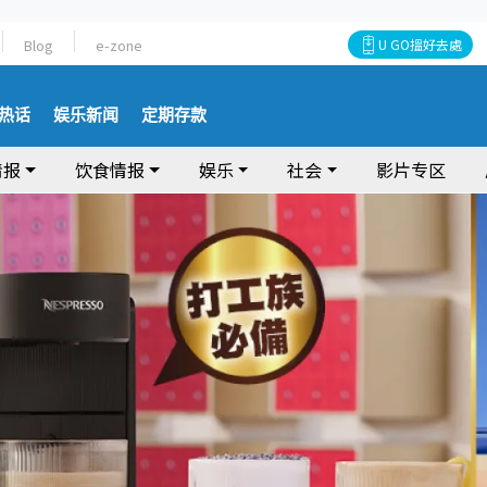
Blog
e-zone
U GO搵好去處
热话
娱乐新闻
定期存款
情报
饮食情报
娱乐
社会
影片专区