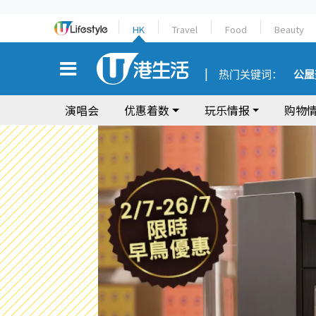
HK
Travel
Food
Beauty
热门关键词：
公屋
演唱会
优惠着数
玩乐情报
购物