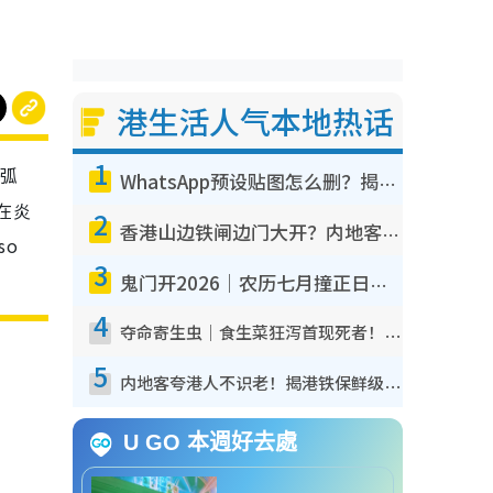
港生活人气本地热话
1
边弧
WhatsApp预设贴图怎么删？揭秘1招“反向操作”还原简洁界面 附3步实测教程
在炎
2
香港山边铁闸边门大开？内地客困惑意义何在！网友神回复：这种叫法理性防御
so
3
鬼门开2026｜农历七月撞正日全食特别邪？专家警告切忌做一事！揭4大禁忌+2招保平安
4
夺命寄生虫｜食生菜狂泻首现死者！疫潮恶化录1.8万宗病例 揭洗菜3大谬误
5
内地客夸港人不识老！揭港铁保鲜级冷气 港人求放过：别投诉
U GO 本週好去處