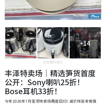
+14
点击图片放大
丰泽特卖场｜精选笋货首度
公开：Sony喇叭25折！
Bose耳机33折！
今年2026年7月荃湾特卖场再度回归! 减价阵容非常强