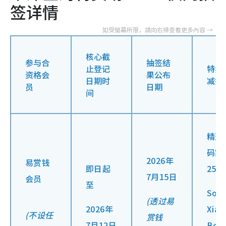
签详情
核心截
参与合
抽签结
止登记
特卖
资格会
果公布
日期时
减折
员
日期
间
精选
码家
2026年
易赏钱
即日起
25
7月15日
会员
至
Son
(透过易
2026年
Xia
(不设任
赏钱
7月12日
Bos