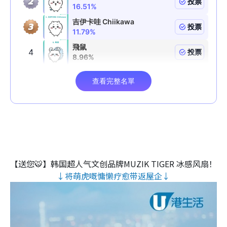
【送您🐯】韩国超人气文创品牌MUZIK TIGER 冰感风扇！
↓将萌虎嘅慵懒疗愈带返屋企↓