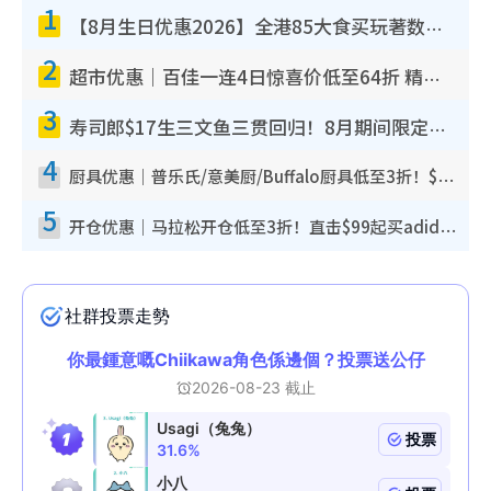
1
【8月生日优惠2026】全港85大食买玩著数攻略 自助餐/火锅放题同行免费＋诚品/DONKI送现金券
2
超市优惠｜百佳一连4日惊喜价低至64折 精选货品$6.5起！指定周末分店免费试食+送$20现金券
3
寿司郎$17生三文鱼三贯回归！8月期间限定创业祭 $10白碟优惠／$12大切长鳍大吞拿鱼腩
4
厨具优惠｜普乐氏/意美厨/Buffalo厨具低至3折！$89起买煎锅/炒锅/个人锅 同场小家电激减至$99起
5
开仓优惠｜马拉松开仓低至3折！直击$99起买adidas／New Balance／Puma鞋款 STANLEY保温杯劈价至$119起