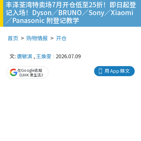
丰泽荃湾特卖场7月开仓低至25折！即日起登
记入场！Dyson／BRUNO／Sony／Xiaomi
／Panasonic 附登记教学
首页
购物情报
开仓
文:
唐敏淇
,
王煥雯
2026.07.09
在Google追蹤
用 App 睇文
《UHK 港生活》