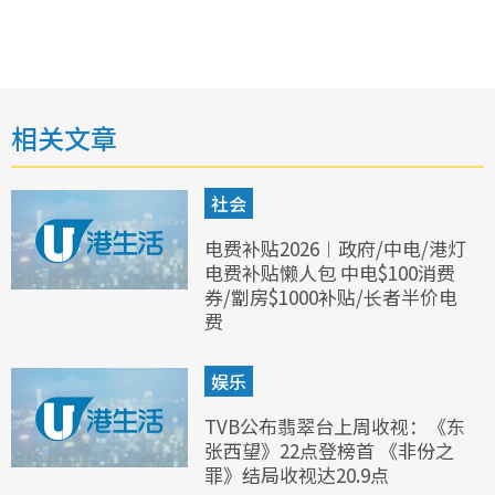
相关文章
社会
电费补贴2026︱政府/中电/港灯
电费补贴懒人包 中电$100消费
券/劏房$1000补贴/长者半价电
费
娱乐
TVB公布翡翠台上周收视：《东
张西望》22点登榜首 《非份之
罪》结局收视达20.9点