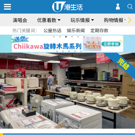
演唱会
优惠着数
玩乐情报
购物情报
热门关键词：
公屋热话
娱乐新闻
定期存款