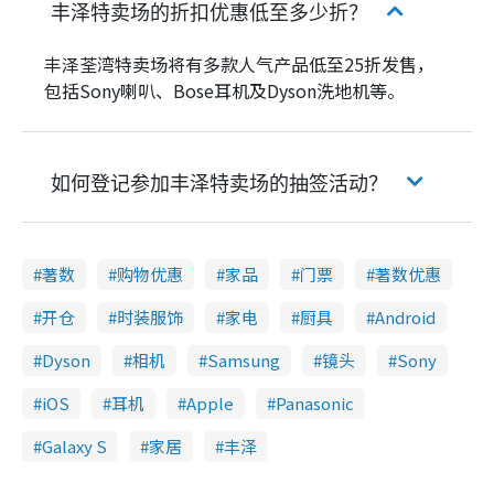
丰泽特卖场的折扣优惠低至多少折？
丰泽荃湾特卖场将有多款人气产品低至25折发售，
包括Sony喇叭、Bose耳机及Dyson洗地机等。
如何登记参加丰泽特卖场的抽签活动？
著数
购物优惠
家品
门票
著数优惠
开仓
时装服饰
家电
厨具
Android
Dyson
相机
Samsung
镜头
Sony
iOS
耳机
Apple
Panasonic
Galaxy S
家居
丰泽