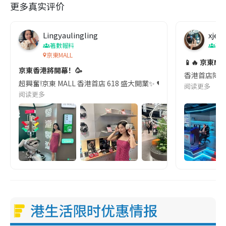
更多真实评价
Lingyaulingling
xjem
著數報料
著
京東MALL
📱🔥 京東M
京東香港將開幕！🥳
香港首店降臨灣
超興奮!京東 MALL 香港首店 618 盛大開業✨ ❤️｢家電家
阅读更多
阅读更多
港生活限时优惠情报