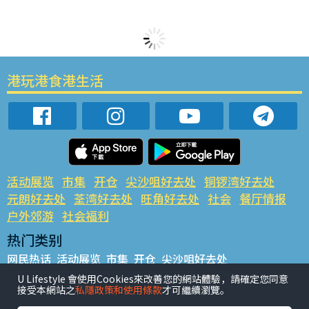
港玩港食港生活
活动展览
市集
开仓
尖沙咀好去处
铜锣湾好去处
元朗好去处
荃湾好去处
旺角好去处
社会
餐厅情报
户外郊游
社会福利
热门类别
网民热话
活动展览
市集
开仓
尖沙咀好去处
铜锣湾好去处
元朗好去处
荃湾好去处
旺角好去处
社会
U Lifestyle 會使用Cookies來改善您的網站體驗，請確定您同意
接受本網站之
私隱政策和使用條款
才可繼續瀏覽。
餐厅情报
户外郊游