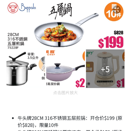
+5
点击图片放大
牛头牌28CM 316不锈钢五层煎锅：开仓价$199 (原
价$828)，限量10件