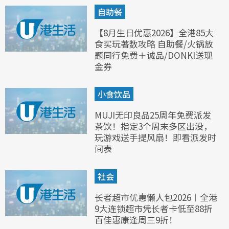
自助餐
【8月生日优惠2026】全港85大
食买玩著数攻略 自助餐/火锅放
题同行免费＋诚品/DONKI送现
金券
小食饮品
MUJI无印良品25周年免费派发
茶饮！指定3个周末多区出没，
玩游戏送手提风扇！即看派发时
间表
社会
长者超市优惠懒人包2026︱全港
9大连锁超市凭长者卡低至88折
百佳惠康逢周三9折！