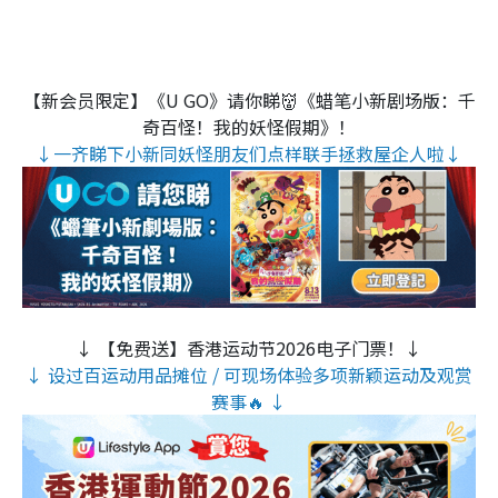
【新会员限定】《U GO》请你睇👹《蜡笔小新剧场版：千
奇百怪！我的妖怪假期》！
↓一齐睇下小新同妖怪朋友们点样联手拯救屋企人啦↓
↓ 【免费送】香港运动节2026电子门票！↓
↓ 设过百运动用品摊位 / 可现场体验多项新颖运动及观赏
赛事🔥 ↓