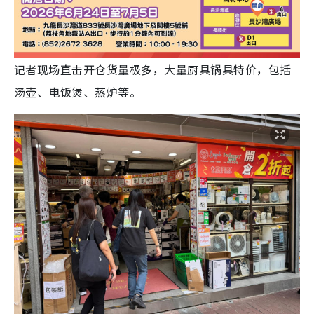
记者现场直击开仓货量极多，大量厨具锅具特价，包括
汤壶、电饭煲、蒸炉等。