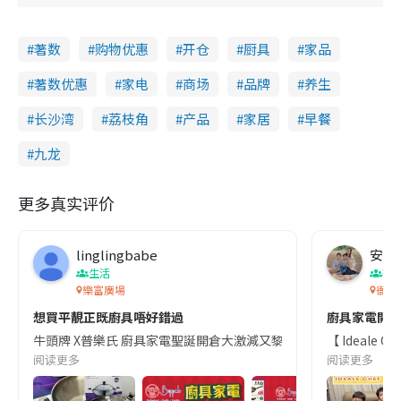
著数
购物优惠
开仓
厨具
家品
著数优惠
家电
商场
品牌
养生
长沙湾
荔枝角
产品
家居
早餐
九龙
更多真实评价
linglingbabe
安妮
生活
著
樂富廣場
衙前
想買平靚正既廚具唔好錯過
廚具家電開
牛頭牌 X普樂氏 廚具家電聖誕開倉大激減又黎啦 今次係樂富廣場B區舉行 開
【 Ideale
阅读更多
阅读更多