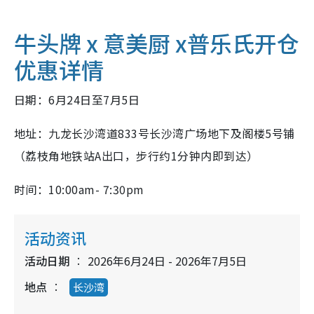
牛头牌 x 意美厨 x普乐氏开仓
优惠详情
日期：
6
月
24
日至
7
月
5
日
地址：九龙长沙湾道
833
号长沙湾广场地下及阁楼
5
号铺
（荔枝角地铁站
A
出口，步行约
1
分钟内即到达）
时间：
10:00am- 7:30pm
活动资讯
活动日期
2026年6月24日 - 2026年7月5日
地点
长沙湾