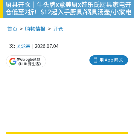
厨具开仓｜牛头牌x意美厨x普乐氏厨具家电开
仓低至2折！$12起入手厨具/锅具汤壶/小家电
首页
购物情报
开仓
文:
吳泳霖
2026.07.04
在Google追蹤
用 App 睇文
《UHK 港生活》