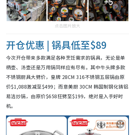
+5
点击图片放大
开仓优惠 | 锅具低至$89
今次开仓带来多款满足各种烹饪需求的锅具，无论是单
柄壶、汤壶还是万用锅同样应有尽有。其中牛头牌多款
不锈钢厨具大劈价，皇牌 28CM 316不锈钢五层锅由原
价$1,088激减至$499；而意美厨 30CM 韩国制钢化铸铝
易洁炒锅，由原价$658狂劈至$199，绝对是入手好时
机。