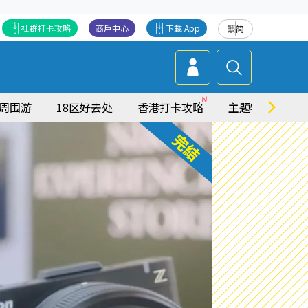
社群打卡攻略
商戶中心
下載 App
繁
简
周围游
18区好去处
香港打卡攻略
主题特集