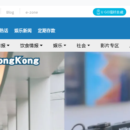
Blog
e-zone
U GO搵好去處
热话
娱乐新闻
定期存款
情报
饮食情报
娱乐
社会
影片专区