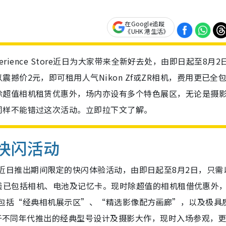
在Google追蹤
《UHK 港生活》
xperience Store近日为大家带来全新好去处，由即日起至8月2
撼价2元，即可租用人气Nikon Zf或ZR相机，费用更已全
除超值相机租赁优惠外，场内亦设有多个特色展区，无论是摄
同样不能错过这次活动。立即拉下文了解。
新快闪活动
Store，近日推出期间限定的快闪体验活动，由即日起至8月2日，只需
一个价钱已包括相机、电池及记忆卡。现时除超值的相机租借优惠外
个特色展区，包括“经典相机展示区”、“精选影像配方画廊”，以及极
on于不同年代推出的经典型号设计及摄影大作，现时入场参观，