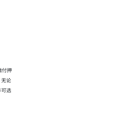
缴付押
，无论
亦可选