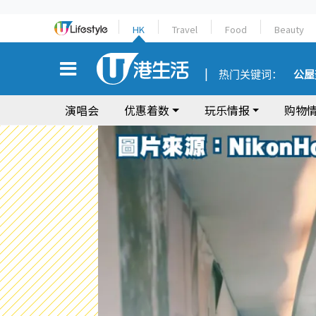
HK
Travel
Food
Beauty
热门关键词：
公屋
演唱会
优惠着数
玩乐情报
购物