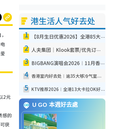
港生活人气好去处
1
日，
【8月生日优惠2026】全港85大食买玩著数攻略 自助餐/火锅放题同行免费＋诚品/DONKI送现金券
包电
2
人夫集团｜Klook套票/优先订票/公开售票抢票攻略！附票价.购票连结.场地座位表
影爱
3
BIGBANG演唱会2026︱11月香港启德开3场！实名制VIP申请、优先购票攻略
4
香港室内好去处︱逾35大够冷气室内好去处推荐 室内活动免费避雨无惧下雨
5
KTV推荐2026︱全港13大卡拉OK好去处！最低36元起 日语歌都有！(附地址+收费详情)
以2元
U GO 本週好去處
，
具质感的
更可获