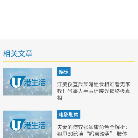
相关文章
娱乐
江美仪直斥某港姐食相难看无家
教！当事人手写信曝光揭终极真
相
电影剧集
夫妻的博弈张颖康角色全解析：
狠甩30磅演“妈宝渣男” 肢体