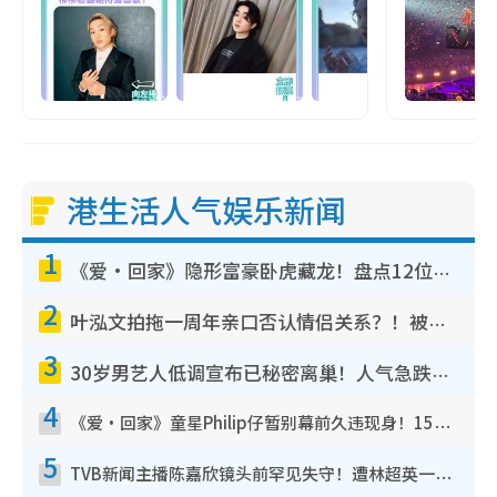
港生活人气娱乐新闻
1
《爱·回家》隐形富豪卧虎藏龙！盘点12位财气逼人的有钱艺人：这位美女3亿身家不愁做
2
叶泓文拍拖一周年亲口否认情侣关系？！被质疑感情造假竟称GM“普通同事”
3
30岁男艺人低调宣布已秘密离巢！人气急跌变失踪人口：“这几年过得并不容易”
4
《爱·回家》童星Philip仔暂别幕前久违现身！15岁近况暴风成长长高变帅气少年
5
TVB新闻主播陈嘉欣镜头前罕见失守！遭林超英一句话突袭吓坏当场大笑