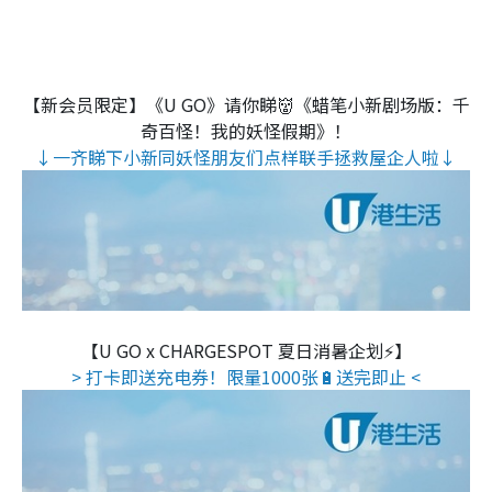
【新会员限定】《U GO》请你睇👹《蜡笔小新剧场版：千
奇百怪！我的妖怪假期》！
↓一齐睇下小新同妖怪朋友们点样联手拯救屋企人啦↓
【U GO x CHARGESPOT 夏日消暑企划⚡】
> 打卡即送充电券！限量1000张🔋送完即止 <