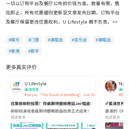
一切以订购平台及餐厅公布的价钱为准。数量有限，售
完即止；所有优惠细则更新至文章发布日期，订购平台
及餐厅保留更改优惠权利，U Lifestyle 概不负责。>>
娱乐
门票
演唱会
音乐会
演唱会
香港
歌手
更多真实评价
U Lifestyle
Nay
演唱會
演
Jer Lau “The Shade of Breathing” Live 2026
亞洲
召集柳柳粉投票！你最期待聽柳應廷Jer唱邊首歌?💙💫🎵
☄️姜濤世界巡
柳柳粉演唱會最期待聽嘅歌曲投票正式結束！最後5月19日推出嘅新單曲《金剛不壞
姜濤的《KEU
阅读更多
阅读更多