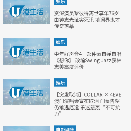
娱乐
资深演员黎彼得离世享年76岁
由钟志光证实死讯 填词界鬼才
传奇落幕
娱乐
中年好声音4｜郑仲豪自弹自唱
《想你》 改编Swing Jazz获林
志美高度评价
娱乐
【突发取消】COLLAR × 4EVE
澳门演唱会宣布取消 门票售罄
仍难逃厄运 乐迷怒轰“不可抗
力”
电影剧集