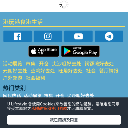
港玩港食港生活
活动展览
市集
开仓
尖沙咀好去处
铜锣湾好去处
元朗好去处
荃湾好去处
旺角好去处
社会
餐厅情报
户外郊游
社会福利
热门类别
网民热话
活动展览
市集
开仓
尖沙咀好去处
铜锣湾好去处
元朗好去处
荃湾好去处
旺角好去处
社会
U Lifestyle 會使用Cookies來改善您的網站體驗，請確定您同意
接受本網站之
私隱政策和使用條款
才可繼續瀏覽。
餐厅情报
户外郊游
热门标签
我已閱讀及同意
#UGO揾好去处
#人气活动推介
#美食社群热话