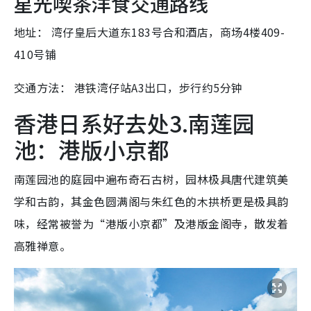
星光喫茶洋食交通路线
地址： 湾仔皇后大道东183号合和酒店，商场4楼409-
410号铺
交通方法： 港铁湾仔站A3出口，步行约5分钟
香港日系好去处3.南莲园
池：港版小京都
南莲园池的庭园中遍布奇石古树，园林极具唐代建筑美
学和古韵，其金色圆满阁与朱红色的木拱桥更是极具韵
味，经常被誉为“港版小京都”及港版金阁寺，散发着
高雅禅意。