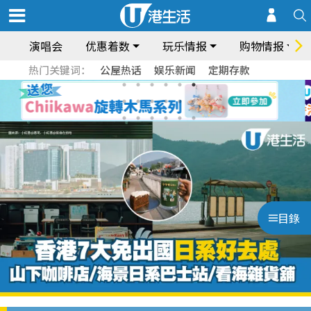
演唱会
优惠着数
玩乐情报
购物情报
热门关键词：
公屋热话
娱乐新闻
定期存款
目錄