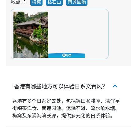
地点
梅窝
钻石山
南莲园池
香港有哪些地方可以体验日系文青风？
香港有多个日系好去处，包括锦田咖啡座、湾仔星
街喝茶洋食、南莲园池、泥涌石滩、流水响水塘、
梅窝及东涌海滨长廊，提供多元化的日系体验。