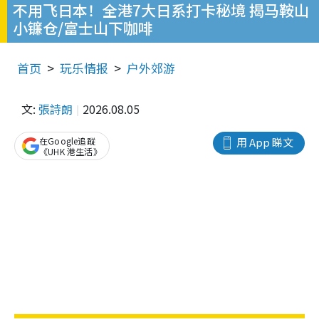
不用飞日本！全港7大日系打卡秘境 揭马鞍山
小镰仓/富士山下咖啡
首页
玩乐情报
户外郊游
文:
張詩朗
2026.08.05
在Google追蹤
用 App 睇文
《UHK 港生活》