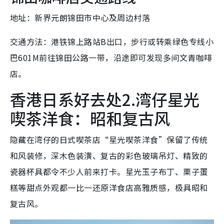
地址：新界元朗锦田市中心及周边村落
交通方法：港铁锦上路站B出口，步行或转乘绿色专线小
巴601M前往锦田公路一带，沿途即可发现多间文青咖啡
店。
香港日系好去处2.湾仔星光
喫茶洋食：昭和复古风
隐藏在湾仔的日式喫茶店“星光喫茶洋食”保留了传统
和风装修，深木色装潢、复古的彩色玻璃吊灯、精致的
瓷器杯具都令不少人前来打卡。星光玉子布丁、栗子蛋
糕等甜点外观都一比一还原洋食店高雅质感，极具昭和
复古风。