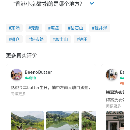
“香港小京都”指的是哪个地方？
东涌
元朗
离岛
钻石山
轻井泽
镰仓
好去处
富士山
锦田
更多真实评价
BeenoButter
Eat 
寵物
香
梅窩
話說今年butter生日，抽中左南大嶼自駕遊，可以去離島郊遊遊慶祝佢10
梅窩洗衣公司
阅读更多
梅窩洗衣公司是
阅读更多