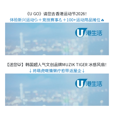
《U GO》请您去香港运动节2026！
体验新兴运动💦＋竞技赛事💪＋100+运动用品摊位🔥
【送您🐯】韩国超人气文创品牌MUZIK TIGER 冰感风扇！
↓将萌虎嘅慵懒疗愈带返屋企↓