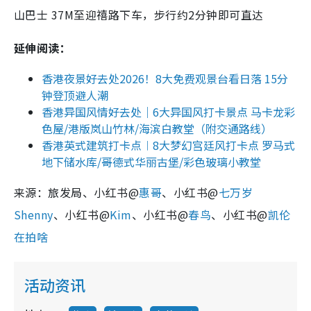
山巴士 37M至迎禧路下车，步行约2分钟即可直达
延伸阅读：
香港夜景好去处2026！8大免费观景台看日落 15分
钟登顶避人潮
香港异国风情好去处｜6大异国风打卡景点 马卡龙彩
色屋/港版岚山竹林/海滨白教堂（附交通路线）
香港英式建筑打卡点︱8大梦幻宫廷风打卡点 罗马式
地下储水库/哥德式华丽古堡/彩色玻璃小教堂
来源：旅发局、小红书@
惠哥
、小红书@
七万岁
Shenny
、小红书@
Kim
、小红书@
春鸟
、小红书@
凯伦
在拍啥
活动资讯