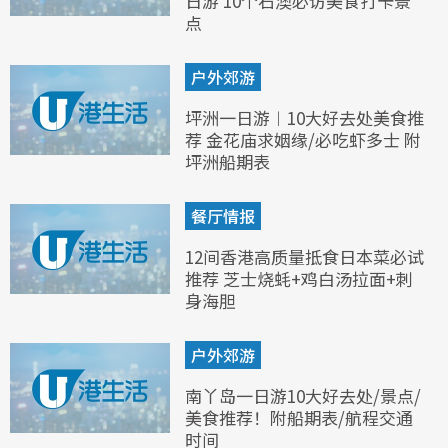
日游 10个石澳必访美食打卡景
点
户外郊游
坪洲一日游︱10大好去处美食推
荐 金花庙求姻缘/必吃虾多士 附
坪洲船期表
餐厅情报
12间香港高质量抵食日本菜必试
推荐 芝士烧蚝+鸡白汤拉面+刺
身海胆
户外郊游
南丫岛一日游10大好去处/景点/
美食推荐！附船期表/航程交通
时间