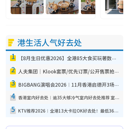
港生活人气好去处
1
【8月生日优惠2026】全港85大食买玩著数攻略 自助餐/火锅放题同行免费＋诚品/DONKI送现金券
2
人夫集团｜Klook套票/优先订票/公开售票抢票攻略！附票价.购票连结.场地座位表
3
BIGBANG演唱会2026︱11月香港启德开3场！实名制VIP申请、优先购票攻略
4
香港室内好去处︱逾35大够冷气室内好去处推荐 室内活动免费避雨无惧下雨
5
KTV推荐2026︱全港13大卡拉OK好去处！最低36元起 日语歌都有！(附地址+收费详情)