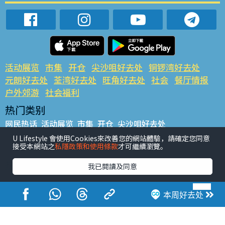
活动展览
市集
开仓
尖沙咀好去处
铜锣湾好去处
元朗好去处
荃湾好去处
旺角好去处
社会
餐厅情报
户外郊游
社会福利
热门类别
网民热话
活动展览
市集
开仓
尖沙咀好去处
铜锣湾好去处
元朗好去处
荃湾好去处
旺角好去处
社会
U Lifestyle 會使用Cookies來改善您的網站體驗，請確定您同意
接受本網站之
私隱政策和使用條款
才可繼續瀏覽。
餐厅情报
户外郊游
热门标签
我已閱讀及同意
#UGO揾好去处
#人气活动推介
#美食社群热话
#亲子玩乐好去处
#ULifestyle应用程式
#限时抢
本周好去处
#UJetso礼物放送
#ULifestyle商户中心
#著数
#网络热话
香港经济日报版权所有©2026