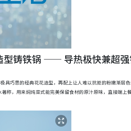
造型铸铁锅 —— 导热极快兼超强
锅换上了极具巧思的经典花花造型，再配上让人难以抗拒的粉嫩渐层
水著称，用来焖炖菜式能完美保留食材的原汁原味，直接端上