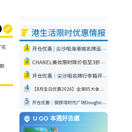
港生活限时优惠情报
1
“花
开仓优惠 | 尖沙咀海港城名牌运动鞋开仓低至1折！On鞋$899起/Joy&Peace鞋履$98起
2
CHANEL美妆限时降价低至3折！人气粉底/唇膏/精华液低至$275！COCO香水都有平
，款
3
开仓优惠｜尖沙咀名牌行李箱开仓低至4折！一连5日 American Tourister/ace./Hallmark $200起
4
【8月生日优惠2026】全港85大食买玩著数攻略 自助餐/火锅放题同行免费＋诚品/DONKI送现金券
5
开仓优惠｜铜锣湾时代广场Doughnut/Campo Marzio开仓低至1折！背囊、书包、手袋劈价$200起
U GO 本週好去處