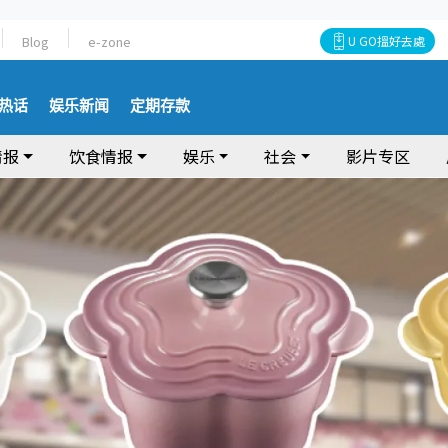
Blog
e-zone
U GO搵好去處
热话
娱乐新闻
定期存款
情报
饮食情报
娱乐
社会
影片专区