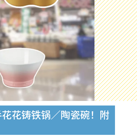
折入手花花铸铁锅／陶瓷碗！附