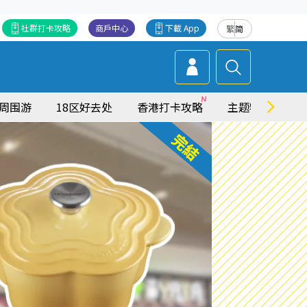
社群打卡攻略
商戶中心
下載 App
繁
简
周围游
18区好去处
香港打卡攻略
主题特集