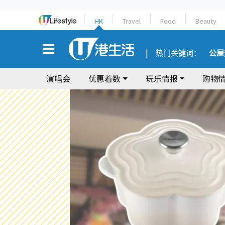
HK
Travel
Food
Beauty
热门关键词：
公屋
演唱会
优惠着数
玩乐情报
购物