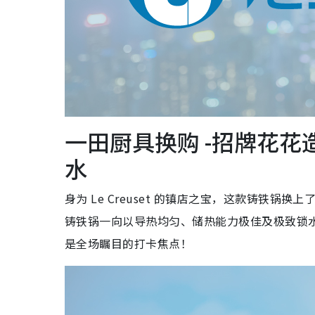
一田厨具换购 -招牌花花
水
身为 Le Creuset 的镇店之宝，这款铸铁
铸铁锅一向以导热均匀、储热能力极佳及极致锁
是全场瞩目的打卡焦点！