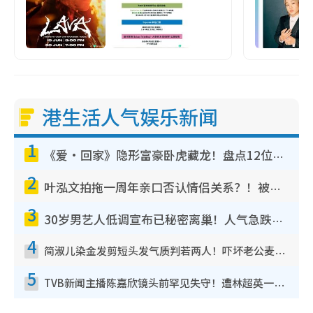
港生活人气娱乐新闻
1
《爱·回家》隐形富豪卧虎藏龙！盘点12位财气逼人的有钱艺人：这位美女3亿身家不愁做
2
叶泓文拍拖一周年亲口否认情侣关系？！被质疑感情造假竟称GM“普通同事”
3
30岁男艺人低调宣布已秘密离巢！人气急跌变失踪人口：“这几年过得并不容易”
4
简淑儿染金发剪短头发气质判若两人！吓坏老公麦大力都认不出：“你做什么？”
5
TVB新闻主播陈嘉欣镜头前罕见失守！遭林超英一句话突袭吓坏当场大笑