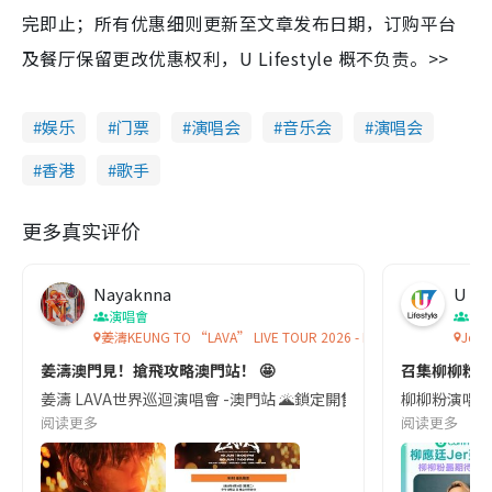
完即止；所有优惠细则更新至文章发布日期，订购平台
及餐厅保留更改优惠权利，U Lifestyle 概不负责。>>
娱乐
门票
演唱会
音乐会
演唱会
香港
歌手
更多真实评价
Nayaknna
U Lif
演唱會
演
姜濤KEUNG TO “LAVA” LIVE TOUR 2026 - MACAU
Jer 
姜濤澳門見！搶飛攻略澳門站！ 🤩
召集柳柳粉投票
姜濤 LAVA世界巡迴演唱會 -澳門站 🌋鎖定開售時間|《LAVA》售票時間表正式出爐
柳柳粉演唱會最
阅读更多
阅读更多