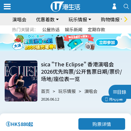
演唱会
优惠着数
玩乐情报
购物情报
热门关键词：
公屋热话
娱乐新闻
定期存款
sica "The Eclipse" 香港演唱会
2026优先购票/公开售票日期/票价/
场地/座位表一览
首页
玩乐情报
演唱会
目錄
2026.06.12
用App睇
购票详情
HK$880起