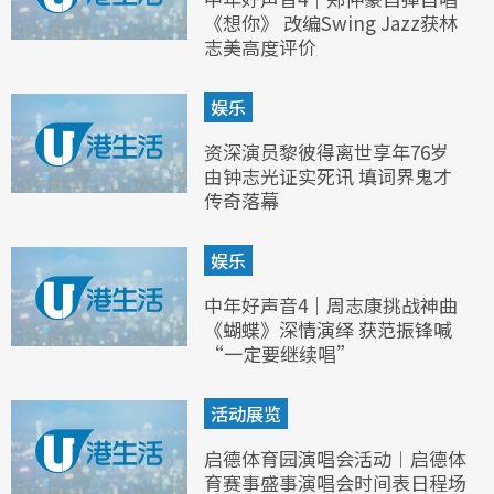
《想你》 改编Swing Jazz获林
志美高度评价
娱乐
资深演员黎彼得离世享年76岁
由钟志光证实死讯 填词界鬼才
传奇落幕
娱乐
中年好声音4｜周志康挑战神曲
《蝴蝶》深情演绎 获范振锋喊
“一定要继续唱”
活动展览
启德体育园演唱会活动︱启德体
育赛事盛事演唱会时间表日程场