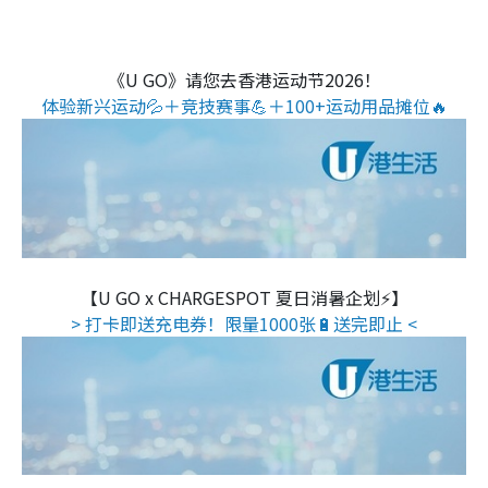
《U GO》请您去香港运动节2026！
体验新兴运动💦＋竞技赛事💪＋100+运动用品摊位🔥
【U GO x CHARGESPOT 夏日消暑企划⚡】
> 打卡即送充电券！限量1000张🔋送完即止 <