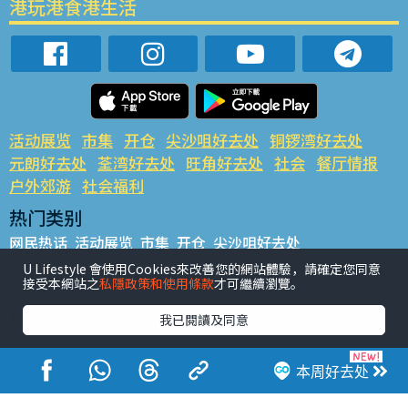
港玩港食港生活
活动展览
市集
开仓
尖沙咀好去处
铜锣湾好去处
元朗好去处
荃湾好去处
旺角好去处
社会
餐厅情报
户外郊游
社会福利
热门类别
网民热话
活动展览
市集
开仓
尖沙咀好去处
铜锣湾好去处
元朗好去处
荃湾好去处
旺角好去处
社会
U Lifestyle 會使用Cookies來改善您的網站體驗，請確定您同意
接受本網站之
私隱政策和使用條款
才可繼續瀏覽。
餐厅情报
户外郊游
热门标签
我已閱讀及同意
#UGO揾好去处
#人气活动推介
#美食社群热话
#亲子玩乐好去处
#ULifestyle应用程式
#限时抢
本周好去处
#UJetso礼物放送
#ULifestyle商户中心
#著数
#网络热话