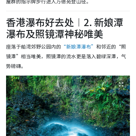
屋群的指示牌步行进入万德苑登山径。
香港瀑布好去处︱2. 新娘潭
瀑布及照镜潭神秘唯美
座落于船湾郊野公园内的
“新娘潭瀑布”
和邻近的“照
镜潭”相当唯美，照镜潭的流水更是落入碧绿深潭，气
势磅礴。