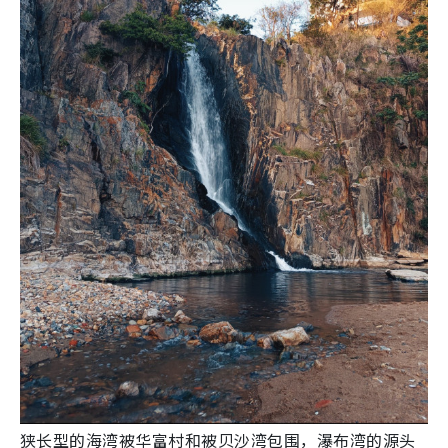
狭长型的海湾被华富村和被贝沙湾包围，瀑布湾的源头