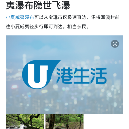
夷瀑布隐世飞瀑
小夏威夷瀑布
可以从宝琳市区极速直达，沿将军澳村前
往小夏威夷径步行即可到达，相当亲民。