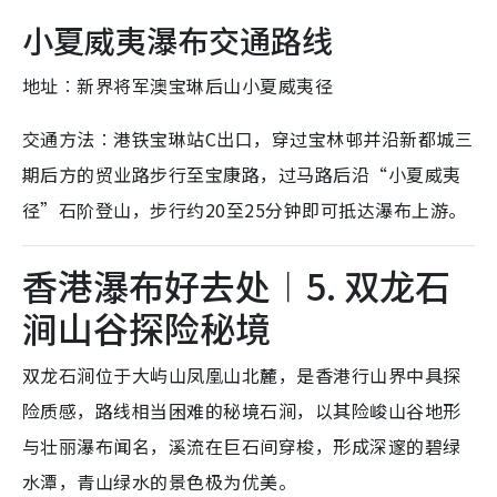
小夏威夷瀑布交通路线
地址︰新界将军澳宝琳后山小夏威夷径
交通方法︰港铁宝琳站C出口，穿过宝林邨并沿新都城三
期后方的贸业路步行至宝康路，过马路后沿“小夏威夷
径”石阶登山，步行约20至25分钟即可抵达瀑布上游。
香港瀑布好去处︱5. 双龙石
涧山谷探险秘境
双龙石涧位于大屿山凤凰山北麓，是香港行山界中具探
险质感，路线相当困难的秘境石涧，以其险峻山谷地形
与壮丽瀑布闻名，溪流在巨石间穿梭，形成深邃的碧绿
水潭，青山绿水的景色极为优美。