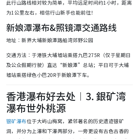
此行山路线相对较为简单，平均远足时间约1小时，距离
为1公里左右，相信行山新手也能前往！
新娘潭瀑布&照镜潭交通路线
地址︰新界大埔新娘潭路船湾郊野公园
交通方法︰于港铁大埔墟站乘搭九巴275R（仅于星期日
及公众假期行驶）直达“新娘潭”总站；平日可于大埔
墟站乘搭绿色小巴20R于新娘潭下车。
香港瀑布好去处︱3. 銀矿湾
瀑布世外桃源
银矿瀑布
位于大屿山梅窝，紧邻著名的历史遗迹银矿
洞，并分为上瀑和下瀑两部分，一旁更设有古色古香的