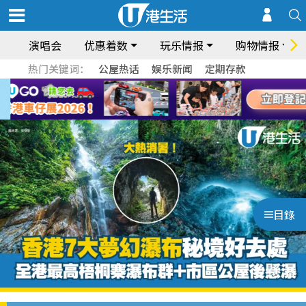
演唱会
优惠着数
玩乐情报
购物情报
热门关键词：
公屋热话
娱乐新闻
定期存款
目錄