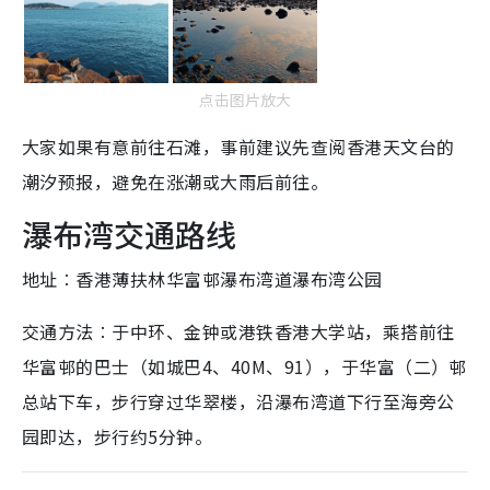
点击图片放大
大家如果有意前往石滩，事前建议先查阅香港天文台的
潮汐预报，避免在涨潮或大雨后前往。
瀑布湾交通路线
地址︰香港薄扶林华富邨瀑布湾道瀑布湾公园
交通方法︰于中环、金钟或港铁香港大学站，乘搭前往
华富邨的巴士（如城巴4、40M、91），于华富（二）邨
总站下车，步行穿过华翠楼，沿瀑布湾道下行至海旁公
园即达，步行约5分钟。