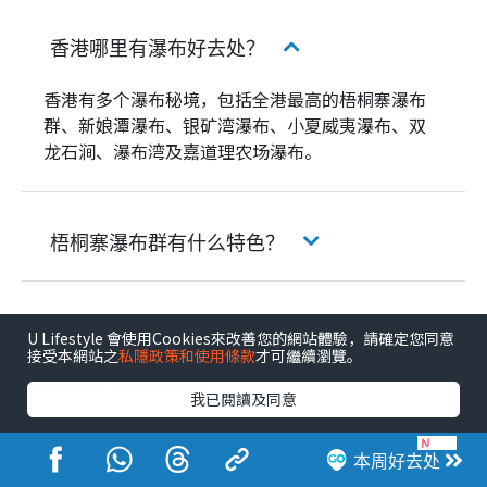
香港哪里有瀑布好去处？
香港有多个瀑布秘境，包括全港最高的梧桐寨瀑布
群、新娘潭瀑布、银矿湾瀑布、小夏威夷瀑布、双
龙石涧、瀑布湾及嘉道理农场瀑布。
梧桐寨瀑布群有什么特色？
薄扶林
大自然
好去处
嘉道理农场
U Lifestyle 會使用Cookies來改善您的網站體驗，請確定您同意
接受本網站之
私隱政策和使用條款
才可繼續瀏覽。
大帽山
郊野公园
我已閱讀及同意
更多真实评价
本周好去处