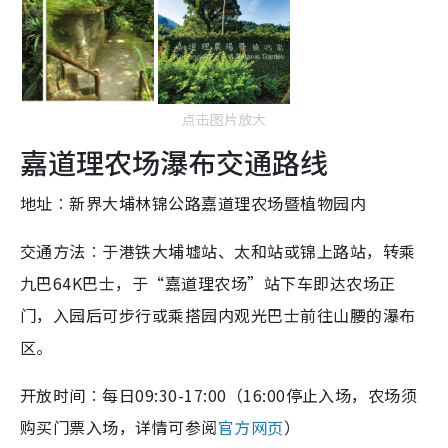
点击图片放大
嘉道理农场瀑布交通路线
地址︰新界大埔林锦公路嘉道理农场暨植物园内
交通方法︰于港铁大埔墟站、太和站或锦上路站，转乘
九巴64K巴士，于“嘉道理农场”站下车即达农场正
门，入园后可步行或乘搭园内观光巴士前往山腰的瀑布
区。
开放时间︰每日09:30-17:00（16:00停止入场，农场须
购买门票入场，详情可参阅
官方网页
）