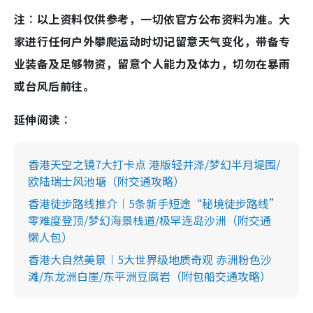
注︰以上资料仅供参考，一切依官方公布资料为准。大
家进行任何户外攀爬运动时切记留意天气变化，带备专
业装备及足够物资，留意个人能力及体力，切勿在暴雨
或台风后前往。
延伸阅读︰
香港天空之镜7大打卡点 港版轻井泽/梦幻半月堤围/
欧陆瑞士风池塘（附交通攻略）
香港徒步路线推介︱5条新手短途“秘境徒步路线”
零难度登顶/梦幻海景栈道/极罕连岛沙洲（附交通
懒人包）
香港大自然美景︱5大世界级地质奇观 赤洲粉色沙
滩/东龙洲白崖/东平洲豆腐岩（附包船交通攻略）