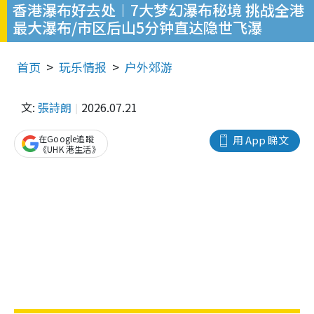
香港瀑布好去处︱7大梦幻瀑布秘境 挑战全港
最大瀑布/市区后山5分钟直达隐世飞瀑
首页
玩乐情报
户外郊游
文:
張詩朗
2026.07.21
在Google追蹤
用 App 睇文
《UHK 港生活》