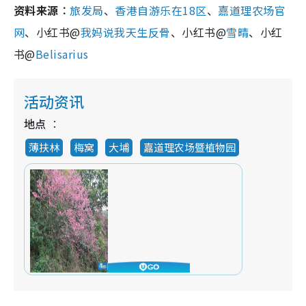
资料来源︰
旅发局
、
香港自游乐在18区
、
嘉道理农场官
网
、小红书@
我妈说我天生反骨
、小红书@
雪晴
、小红
书@
Belisarius
活动资讯
地点
薄扶林
梅窝
大埔
嘉道理农场暨植物园