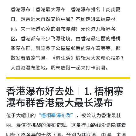
香港瀑布︱香港最大瀑布︱香港瀑布排名︱炎炎夏
日，想亲近大自然又怕中暑？不妨走进翠绿森林
间，来一场透心凉的瀑布漫游！无论港九新界各
区，香港都有不少飞瀑秘境，由香港最壮丽的梧桐
寨瀑布群，到隐身于公屋屋邨后的瀑布湾等等，都
散发着清凉气息。《港生活》编辑为大家精心搜罗7
大香港瀑布胜地，周末放假一起来打卡消暑。
香港瀑布好去处︱1. 梧桐寨
瀑布群香港最大最长瀑布
位于大帽山的
“梧桐寨瀑布群”
，被公认为香港最壮
丽、最值得挑战的瀑布奇观。这条行山路线沿途隐藏着
四条风格各异的天然飞瀑，分别为井底瀑、中瀑、主瀑