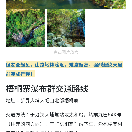
点击图片放大
但安全起见，山路地势险阻，难度颇高，强烈建议天黑
前完成行程！
梧桐寨瀑布群交通路线
地址︰新界大埔大帽山北部梧桐寨
交通方法︰于港铁大埔墟站或太和站，转乘九巴64K号
（往元朗西方向），于“梧桐寨”站下车，沿梧桐寨村