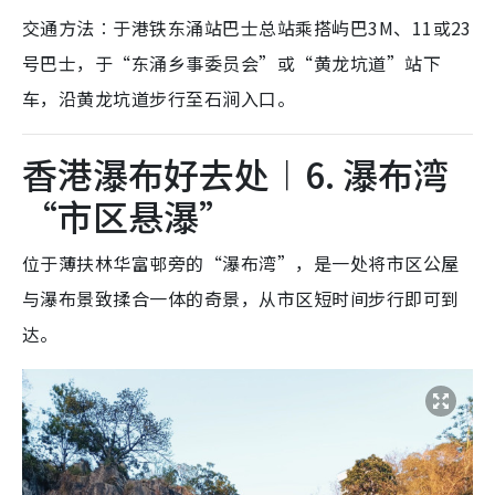
交通方法︰于港铁东涌站巴士总站乘搭屿巴3M、11或23
号巴士，于“东涌乡事委员会”或“黄龙坑道”站下
车，沿黄龙坑道步行至石涧入口。
香港瀑布好去处︱6. 瀑布湾
“市区悬瀑”
位于薄扶林华富邨旁的“瀑布湾”，是一处将市区公屋
与瀑布景致揉合一体的奇景，从市区短时间步行即可到
达。