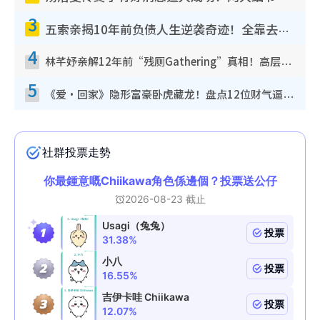
3
五索亲揭10年前负债人生逆袭奇迹！全靠去一地方转运后即遇上马先生
4
林芊妤亲解12年前“残厕Gathering”真相！高层解约一句话重创尊严，至今拒返TVB
5
《爱·回家》隐形富豪卧虎藏龙！盘点12位财气逼人的有钱艺人：这位美女3亿身家不愁做