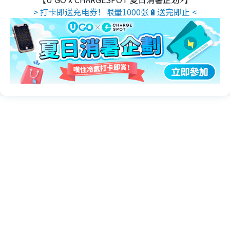
> 打卡即送充电券！限量1000张🔋送完即止 <