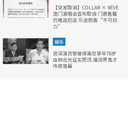
【突发取消】COLLAR × 4EVE
澳门演唱会宣布取消 门票售罄
仍难逃厄运 乐迷怒轰“不可抗
力”
娱乐
资深演员黎彼得离世享年76岁
由钟志光证实死讯 填词界鬼才
传奇落幕