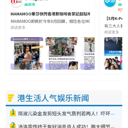
娛樂
演
[取消]
MAMAMOO華莎快閃香港歎咖啡食茶記超貼地！🤤
【5月K-Pop
MAMAMOO即將於今年6月回歸，相信各位MOOMOO都超級期待！近
有三大人氣女團MA
阅读更多
阅读更多
港生活人气娱乐新闻
1
简淑儿染金发剪短头发气质判若两人！吓坏老公麦大力都认不出：“你做什么？”
2
汤洛雯传终于有好消息造人成功！两大细节曝孕味极浓引猜测：大肚婆先会咁！