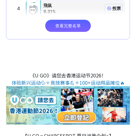
《U GO》请您去香港运动节2026！
体验新兴运动💦＋竞技赛事💪＋100+运动用品摊位🔥
【U GO x CHARGESPOT 夏日消暑企划⚡】