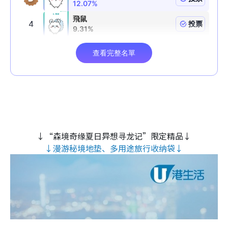
↓“森境奇缘夏日异想寻龙记”限定精品↓
↓漫游秘境地垫、多用途旅行收纳袋↓