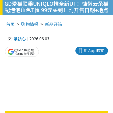
GD爱猫联乘UNIQLO推全新UT！慵懒云朵猫
配泡泡角色T恤 99元买到！附开售日期+地点
首页
购物情报
新品开箱
文:
梁穎心
2026.06.03
在Google追蹤
用 App 睇文
《UHK 港生活》