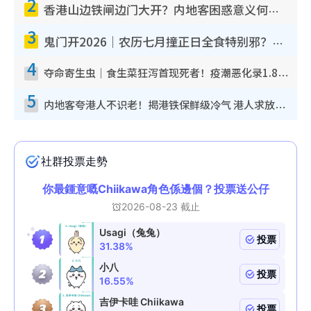
2
香港山边铁闸边门大开？内地客困惑意义何在！网友神回复：这种叫法理性防御
3
鬼门开2026｜农历七月撞正日全食特别邪？专家警告切忌做一事！揭4大禁忌+2招保平安
4
夺命寄生虫｜食生菜狂泻首现死者！疫潮恶化录1.8万宗病例 揭洗菜3大谬误
5
内地客夸港人不识老！揭港铁保鲜级冷气 港人求放过：别投诉