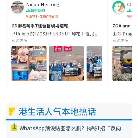
NicoleHeiTong
Chan
著數報料
香
漢神巨蛋購物廣場
銅鑼
GD聯名萌系T恤發售現場速報
ZOA and fri
📍Uniqlo 的｢ZO&FRIENDS UT 印花 T 恤｣系列已在台
由 G-Drag
阅读更多
阅读更多
港生活人气本地热话
1
WhatsApp预设贴图怎么删？揭秘1招“反向操作”还原简洁界面 附3步实测教程