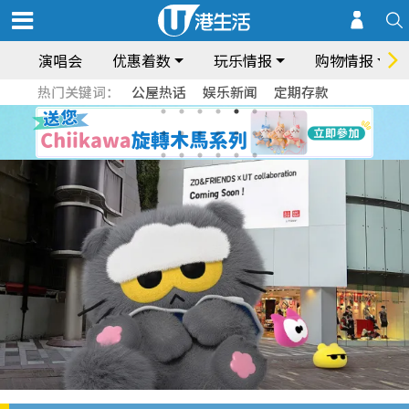
演唱会
优惠着数
玩乐情报
购物情报
热门关键词：
公屋热话
娱乐新闻
定期存款