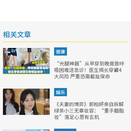
相关文章
健康
“光腿神器”从早穿到晚竟致呼
吸困难送急诊！医生揭长穿藏4
大风险 严重恐需截趾保命
娱乐
《夫妻的博弈》郭柏妍亲自拆解
绿茶小三无辜妆容：“重手胭脂
妆”落足心思有玄机