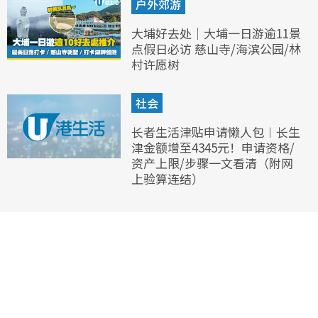
户外郊游
大埔好去处｜大埔一日游逾11景
点假日必访 慈山寺/海滨公园/林
村许愿树
社会
长者生活津贴申请懒人包︱长生
津金额增至4345元！申请资格/
资产上限/步骤一文看清（附网
上验算连结）