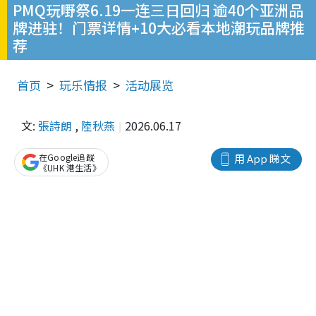
PMQ玩嘢祭6.19一连三日回归 逾40个亚洲品
牌进驻！门票详情+10大必看本地潮玩品牌推
荐
首页
玩乐情报
活动展览
文:
張詩朗
,
陸秋燕
2026.06.17
在Google追蹤
用 App 睇文
《UHK 港生活》