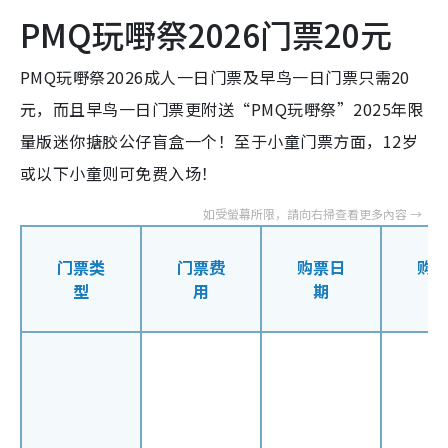
PMQ玩嘢祭2026门票20元
PMQ玩嘢祭2026成人一日门票及早鸟一日门票只需20
元，而且早鸟一日门票更附送“PMQ玩嘢祭”2025年限
量版迷你搪胶公仔盲盒一个！至于小童门票方面，12岁
或以下小童则可免费入场！
门票类
门票费
购票日
购
型
用
期