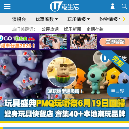
演唱会
优惠着数
玩乐情报
购物情报
热门关键词：
公屋热话
娱乐新闻
定期存款
目錄