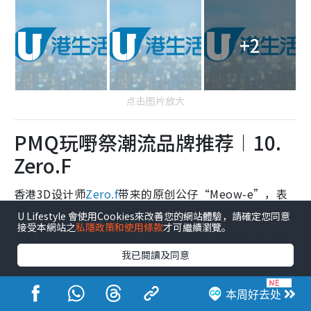
+2
点击图片放大
PMQ玩嘢祭潮流品牌推荐︱10.
Zero.F
香港3D设计师
Zero.f
带来的原创公仔“Meow-e”，表
面是一只神气猫咪，其实内里藏着因害羞而躲藏、却又
U Lifestyle 會使用Cookies來改善您的網站體驗，請確定您同意
接受本網站之
私隱政策和使用條款
才可繼續瀏覽。
渴望与人亲近的小外星人！其独特的“对焦眼”设计更
我已閱讀及同意
营造出蒙娜丽莎效应，不论从哪个角度看它都像在注视
着你，玩味十足！
本周好去处