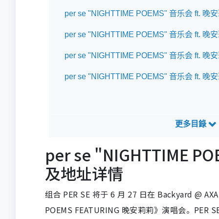
per se "NIGHTTIME POEMS" 音乐会 
per se "NIGHTTIME POEMS" 音乐会 ft.
per se "NIGHTTIME POEMS" 音乐会 f
per se "NIGHTTIME POEMS" 音乐会 ft
per se "NIGHTTIME
及地址详情
组合 PER SE 将于 6 月 27 日在 Backyard @ AXA
POEMS FEATURING 晚安莉莉》演唱会。