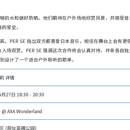
用足够的水和做好防晒。他们期待在户外场地欣赏风景，并感受音
晚的星空。
嘉宾。PER SE 指出双方都喜爱日本音乐，相信在舞台上会有更
场观赏。PER SE 强调这次合作将会认真对待，并非各自独
 特别设计了一个适合户外聆听的歌单。
安莉莉 详情
月27日 18:30 - 20:30
d @ AXA Wonderland
区 (原址苗圃公园)