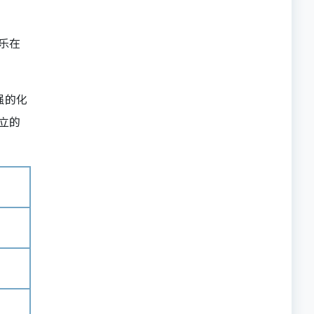
乐在
强的化
立的