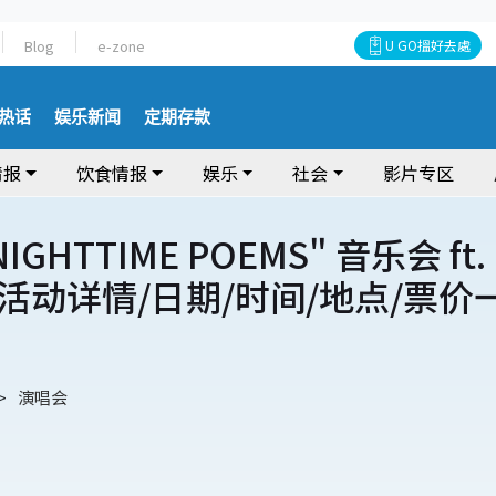
Blog
e-zone
U GO搵好去處
热话
娱乐新闻
定期存款
情报
饮食情报
娱乐
社会
影片专区
"NIGHTTIME POEMS" 音乐会 ft.
活动详情/日期/时间/地点/票价
演唱会