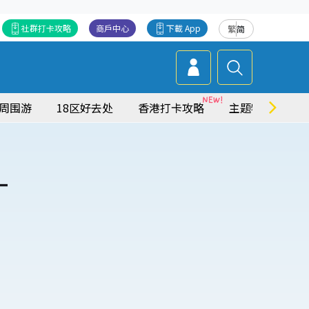
社群打卡攻略
商戶中心
下載 App
繁
简
周围游
18区好去处
香港打卡攻略
主题特集
一