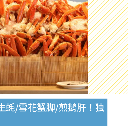
食生蚝/雪花蟹脚/煎鹅肝！独