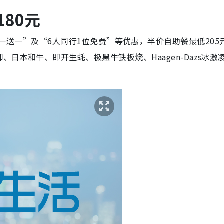
180元
e推出“快闪买一送一”及“6人同行1位免费”等优惠，半价自助餐最低205
日本和牛、即开生蚝、极黑牛铁板烧、Haagen-Dazs冰激