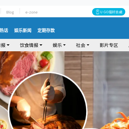
Blog
e-zone
U GO搵好去處
热话
娱乐新闻
定期存款
情报
饮食情报
娱乐
社会
影片专区