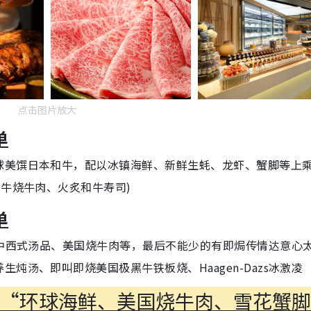
点击图片放大
单
球美馔日本和牛，配以冰镇海鲜、新鲜生蚝、龙虾、蟹脚等上
和牛烧牛肉、火炙和牛寿司)
单
有中西式汤品、美国烧牛肉等，最后不能少的有即焗传情达意心
炖汤、即叫即烧美国极黑牛铁板烧、Haagen-Dazs冰激凌
】“环球海鲜、美国烧牛肉、雪花蟹