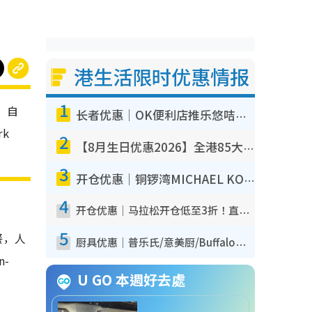
港生活限时优惠情报
1
。自
长者优惠｜OK便利店推乐悠咭优惠！买面包/牛奶/保健品拍卡即减
k
2
【8月生日优惠2026】全港85大食买玩著数攻略 自助餐/火锅放题同行免费＋诚品/DONKI送现金券
3
开仓优惠｜铜锣湾MICHAEL KORS开仓低至17折！直击$500起买手袋/钱包/鞋款 必买经典Jet Set系列
4
开仓优惠｜马拉松开仓低至3折！直击$99起买adidas／New Balance／Puma鞋款 STANLEY保温杯劈价至$119起
5
餐，人
厨具优惠｜普乐氏/意美厨/Buffalo厨具低至3折！$89起买煎锅/炒锅/个人锅 同场小家电激减至$99起
-
U GO 本週好去處