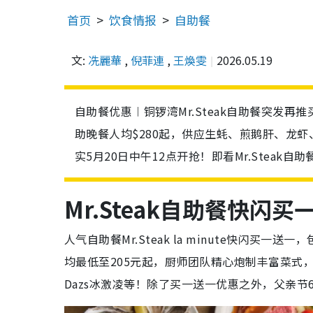
首页
饮食情报
自助餐
文:
冼麗華
,
倪菲連
,
王煥雯
2026.05.19
自助餐优惠︱铜锣湾Mr.Steak自助餐突发再
助晚餐人均$280起，供应生蚝、煎鹅肝、龙虾、雪
实5月20日中午12点开抢！即看Mr.Steak自
Mr.Steak自助餐快闪买
人气自助餐Mr.Steak la minute快闪
均最低至205元起，厨师团队精心炮制丰富菜式，
Dazs冰激凌等！除了买一送一优惠之外，父亲节