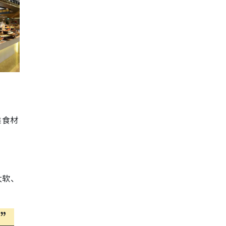
乘食材
太软、
脚”