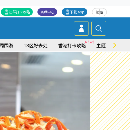
社群打卡攻略
商戶中心
下載 App
繁
简
周围游
18区好去处
香港打卡攻略
主题特集