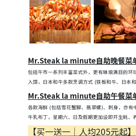
Mr.Steak la minute自助晚餐菜
包括午市一系列丰富菜式外，更有琳琅满目的环
入馔，日本和牛多款烹调方式 (铁板和牛、日本
Mr.Steak la minute自助午餐菜
各款海鲜 (包括雪花蟹脚、翡翠螺)、刺身，亦
牛乳布丁，星期六、日及假期更加设即开生蚝、养生
【买一送一｜人均205元起