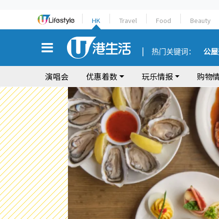
HK
Travel
Food
Beauty
热门关键词：
公屋
演唱会
优惠着数
玩乐情报
购物