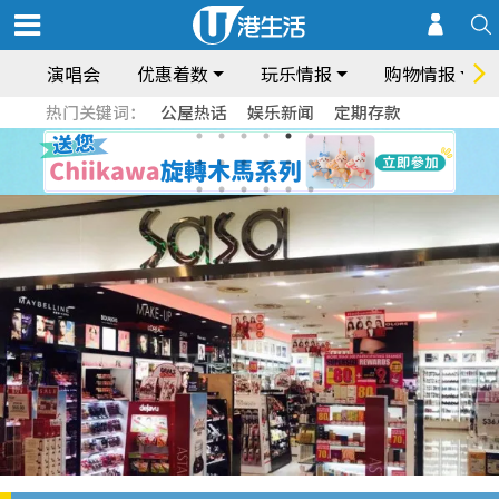
演唱会
优惠着数
玩乐情报
购物情报
热门关键词：
公屋热话
娱乐新闻
定期存款