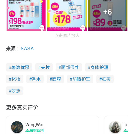
+6
点击图片放大
来源：
SASA
著数优惠
美妆
面部保养
身体护理
化妆
香水
面膜
防晒护理
抵买
莎莎
更多真实评价
WingWai
Toby
著數報料
著