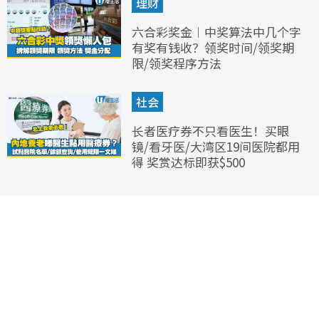
理财
六合彩奖金︱中奖算法中几个字
有奖有钱收？领奖时间/领奖期
限/领奖程序方法
社会
长者医疗券不只看医生！买眼
镜/看牙医/大湾区19间医院都用
得 奖赏达标即获$500