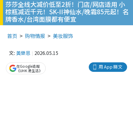
莎莎全线大减价低至2折！门店/网店适用 小
棕瓶减近千元！SK-II神仙水/晚霜85元起！名
牌香水/台湾面膜都有便宜
首页
购物情报
美妆服饰
文:
黃樂恩
2026.05.15
在Google追蹤
用 App 睇文
《UHK 港生活》