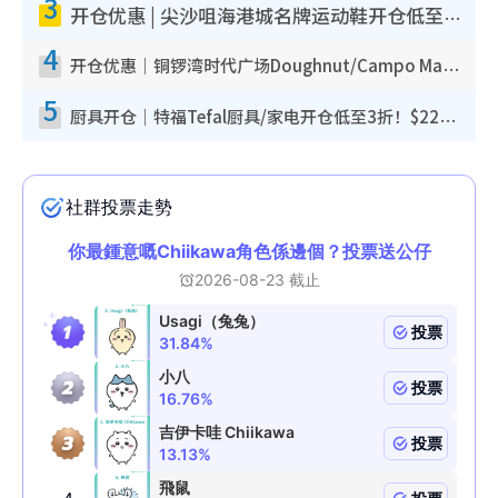
3
开仓优惠 | 尖沙咀海港城名牌运动鞋开仓低至1折！On鞋$899起/Joy&Peace鞋履$98起
4
开仓优惠｜铜锣湾时代广场Doughnut/Campo Marzio开仓低至1折！背囊、书包、手袋劈价$200起
5
厨具开仓｜特福Tefal厨具/家电开仓低至3折！$220起买平底锅/炒锅/汤锅！电饭煲/吸尘器/挂烫机$418起