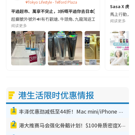
Tokyo Lifestyle - Telford Plaza
Sasa X 
平過超市、萬寧不突止，3折嘅平過你去日本🇯🇵買！
馬上行動，額滿
超癲‼️號外號外🔊有冇觀塘､牛頭角､九龍灣返工朋友 德福間TOKYO LIF
阅读更多
阅读更多
港生活限时优惠情报
1
丰泽优惠劲减低至44折！Mac mini/iPhone 17 Pro大减价！厨房家电$220起
2
港大推赛马会强化骨骼计划！$100骨质密度X光检查 完成免费运动训练送超市礼券！附参加资格