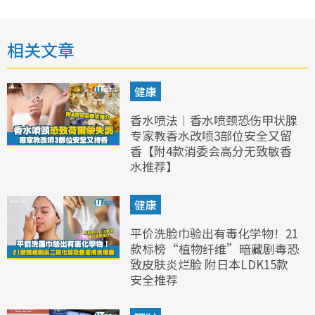
相关文章
健康
香水喷法︱香水喷颈恐伤甲状腺
专家教香水改喷3部位安全又留
香【附4款消委会高分无致敏香
水推荐】
健康
平价洗脸巾验出有毒化学物！21
款标榜“植物纤维”暗藏剧毒恐
致皮肤炎烂脸 附日本LDK15款
安全推荐