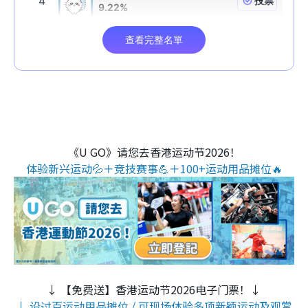
《U GO》请您去香港运动节2026！
体验新兴运动💦＋竞技赛事💪＋100+运动用品摊位🔥
↓ 【免费送】香港运动节2026电子门票！↓
↓ 设过百运动用品摊位 / 可现场体验多项新颖运动及观赏