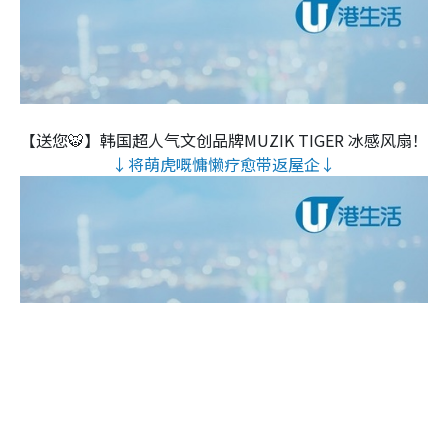
【送您🐯】韩国超人气文创品牌MUZIK TIGER 冰感风扇！
↓将萌虎嘅慵懒疗愈带返屋企↓