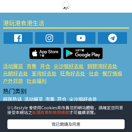
港玩港食港生活
活动展览
市集
开仓
尖沙咀好去处
铜锣湾好去处
元朗好去处
荃湾好去处
旺角好去处
社会
餐厅情报
户外郊游
社会福利
热门类别
网民热话
活动展览
市集
开仓
尖沙咀好去处
铜锣湾好去处
元朗好去处
荃湾好去处
旺角好去处
社会
U Lifestyle 會使用Cookies來改善您的網站體驗，請確定您同意
接受本網站之
私隱政策和使用條款
才可繼續瀏覽。
餐厅情报
户外郊游
热门标签
我已閱讀及同意
#UGO揾好去处
#人气活动推介
#美食社群热话