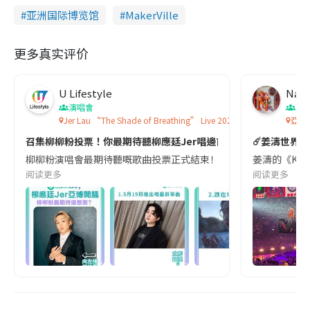
亚洲国际博览馆
MakerVille
更多真实评价
U Lifestyle
Nay
演唱會
演
Jer Lau “The Shade of Breathing” Live 2026
亞洲
召集柳柳粉投票！你最期待聽柳應廷Jer唱邊首歌?💙💫🎵
☄️姜濤世界巡
柳柳粉演唱會最期待聽嘅歌曲投票正式結束！最後5月19日推出嘅新單曲《金剛不壞
姜濤的《KEU
阅读更多
阅读更多