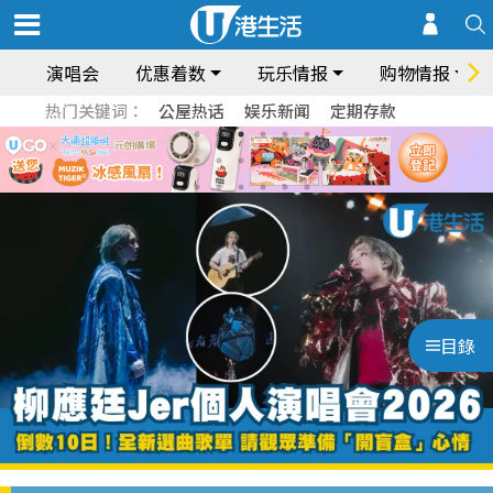
演唱会
优惠着数
玩乐情报
购物情报
热门关键词：
公屋热话
娱乐新闻
定期存款
目錄