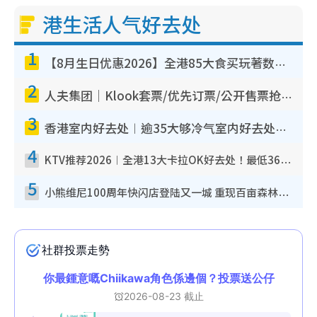
港生活人气好去处
1
【8月生日优惠2026】全港85大食买玩著数攻略 自助餐/火锅放题同行免费＋诚品/DONKI送现金券
2
人夫集团｜Klook套票/优先订票/公开售票抢票攻略！附票价.购票连结.场地座位表
3
香港室内好去处︱逾35大够冷气室内好去处推荐 室内活动免费避雨无惧下雨
4
KTV推荐2026︱全港13大卡拉OK好去处！最低36元起 日语歌都有！(附地址+收费详情)
5
小熊维尼100周年快闪店登陆又一城 重现百亩森林经典场景／独家限定盲盒登场／专属DIY香水