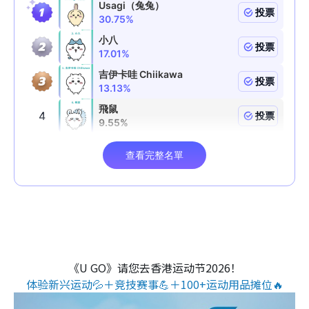
《U GO》请您去香港运动节2026！
体验新兴运动💦＋竞技赛事💪＋100+运动用品摊位🔥