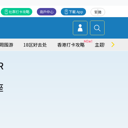
社群打卡攻略
商戶中心
下載 App
繁
简
周围游
18区好去处
香港打卡攻略
主题特集
R
座