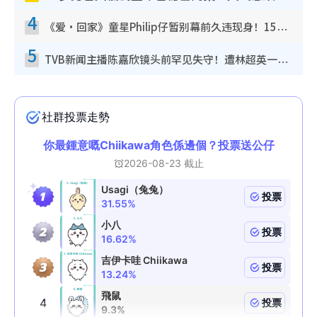
4
《爱·回家》童星Philip仔暂别幕前久违现身！15岁近况暴风成长长高变帅气少年
5
TVB新闻主播陈嘉欣镜头前罕见失守！遭林超英一句话突袭吓坏当场大笑