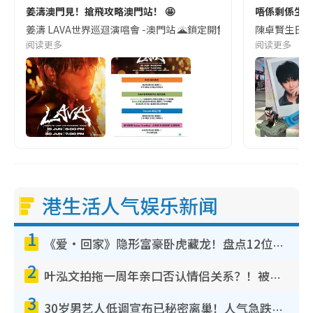
姜濤澳門見！搶飛攻略澳門站！ 🤩
唔係剩係生日
姜濤 LAVA世界巡迴演唱會 -澳門站 🌋鎖定開售時間|《LAVA》售票時間表正式出爐
陳卓賢生日展
阅读更多
阅读更多
港生活人气娱乐新闻
1
《爱·回家》隐形富豪卧虎藏龙！盘点12位财气逼人的有钱艺人：这位美女3亿身家不愁做
2
叶泓文拍拖一周年亲口否认情侣关系？！被质疑感情造假竟称GM“普通同事”
3
30岁男艺人低调宣布已秘密离巢！人气急跌变失踪人口：“这几年过得并不容易”