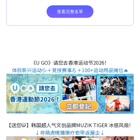
《U GO》请您去香港运动节2026！
体验新兴运动💦＋竞技赛事💪＋100+运动用品摊位🔥
【送您🐯】韩国超人气文创品牌MUZIK TIGER 冰感风扇！
↓将萌虎嘅慵懒疗愈带返屋企↓