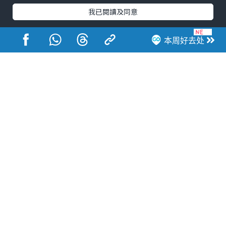
我已閱讀及同意
本周好去处
港玩港食港生活
活动展览
市集
开仓
尖沙咀好去处
铜锣湾好去处
元朗好去处
荃湾好去处
旺角好去处
社会
餐厅情报
户外郊游
社会福利
热门类别
网民热话
活动展览
市集
开仓
尖沙咀好去处
铜锣湾好去处
元朗好去处
荃湾好去处
旺角好去处
社会