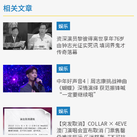
相关文章
娱乐
资深演员黎彼得离世享年76岁
由钟志光证实死讯 填词界鬼才
传奇落幕
娱乐
中年好声音4｜周志康挑战神曲
《蝴蝶》深情演绎 获范振锋喊
“一定要继续唱”
娱乐
【突发取消】COLLAR × 4EVE
澳门演唱会宣布取消 门票售罄
仍难逃厄运 乐迷怒轰“不可抗