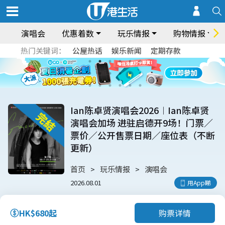
演唱会
优惠着数
玩乐情报
购物情报
热门关键词：
公屋热话
娱乐新闻
定期存款
Ian陈卓贤演唱会2026︱Ian陈卓贤
演唱会加场 进驻启德开9场！门票／
票价／公开售票日期／座位表（不断
更新）
首页
玩乐情报
演唱会
2026.08.01
用App睇
购票详情
HK$680起