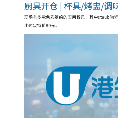
厨具开仓 | 杯具
/烤盅/
调
现场有多款色彩缤纷的实用餐具，其中staub陶
小炖盅特价80元。