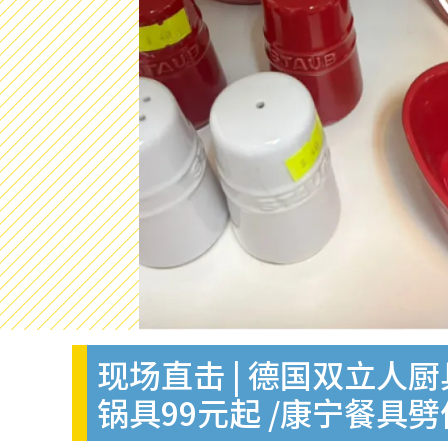
现场直击 | 德国双立人厨
锅具99元起 /康宁餐具