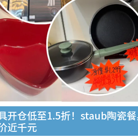
具开仓低至1.5折！staub陶瓷
劈价近千元