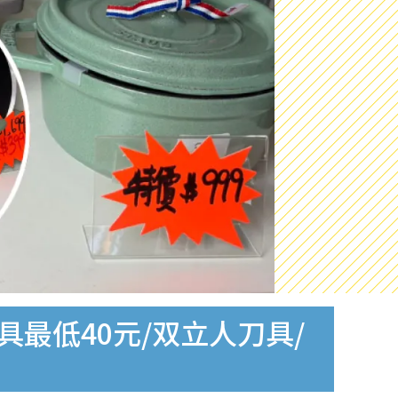
餐具最低40元/双立人刀具/