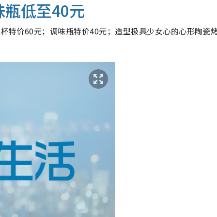
味瓶低至40元
瓷杯特价60元；调味瓶特价40元；造型极具少女心的心形陶瓷