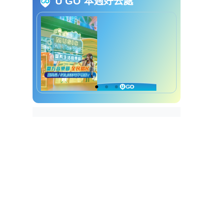
U GO 本週好去處
厨具开仓 | 小型家电低至199元
德国双立人厨具开仓详情