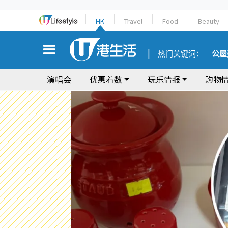
HK
Travel
Food
Beauty
热门关键词：
公屋
演唱会
优惠着数
玩乐情报
购物