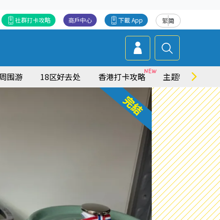
社群打卡攻略
商戶中心
下載 App
繁
简
周围游
18区好去处
香港打卡攻略
主题特集