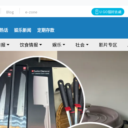
Blog
e-zone
U GO搵好去處
热话
娱乐新闻
定期存款
情报
饮食情报
娱乐
社会
影片专区