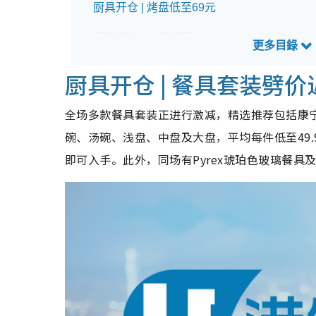
厨具开仓 | 烤盘低至69元
厨具开仓 | 刀具低至99元
厨具开仓 | 小型家电低至199元
厨具开仓 | 餐具套装劈价
德国双立人厨具开仓详情
全场多款餐具套装正进行激减，精选推荐包括康宁餐
碗、汤碗、浅盘、中盘及大盘，平均每件低至49.
即可入手。此外，同场有Pyrex琥珀色玻璃餐具及