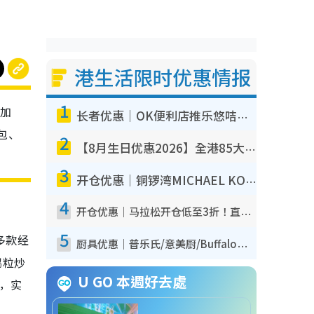
港生活限时优惠情报
1
及加
长者优惠｜OK便利店推乐悠咭优惠！买面包/牛奶/保健品拍卡即减
包、
2
【8月生日优惠2026】全港85大食买玩著数攻略 自助餐/火锅放题同行免费＋诚品/DONKI送现金券
3
开仓优惠｜铜锣湾MICHAEL KORS开仓低至17折！直击$500起买手袋/钱包/鞋款 必买经典Jet Set系列
4
开仓优惠｜马拉松开仓低至3折！直击$99起买adidas／New Balance／Puma鞋款 STANLEY保温杯劈价至$119起
5
多款经
厨具优惠｜普乐氏/意美厨/Buffalo厨具低至3折！$89起买煎锅/炒锅/个人锅 同场小家电激减至$99起
鸡粒炒
U GO 本週好去處
，实