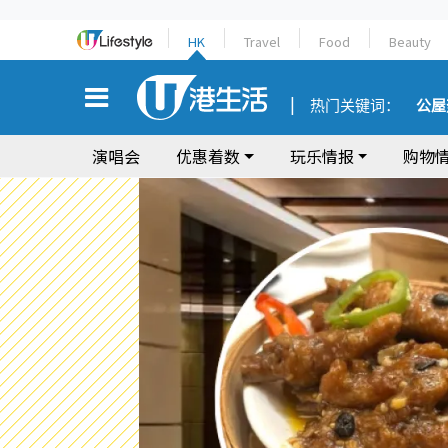
HK
Travel
Food
Beauty
热门关键词：
公屋
演唱会
优惠着数
玩乐情报
购物