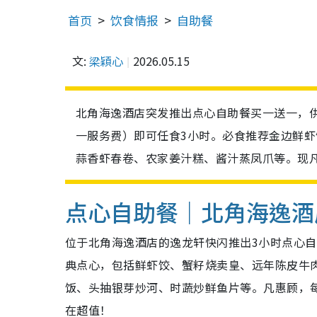
首页
饮食情报
自助餐
文:
梁穎心
2026.05.15
北角海逸酒店突发推出点心自助餐买一送一，供
一服务费）即可任食3小时。必食推荐金边鲜
蒜香虾春卷、农家姜汁糕、酱汁蒸凤爪等。现
点心自助餐｜北角海逸酒
位于北角海逸酒店的逸龙轩快闪推出3小时点心自
典点心，包括鲜虾饺、蟹籽烧卖皇、远年陈皮牛
饭、头抽银芽炒河、时蔬炒鲜鱼片等。凡惠顾，每
在超值！