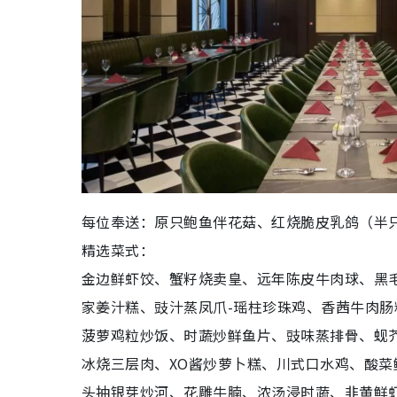
每位奉送：原只鲍鱼伴花菇、红烧脆皮乳鸽（半
精选菜式：
金边鲜虾饺、蟹籽烧卖皇、远年陈皮牛肉球、黑
家姜汁糕、豉汁蒸凤爪-瑶柱珍珠鸡、香茜牛肉
菠萝鸡粒炒饭、时蔬炒鲜鱼片、豉味蒸排骨、蚬
冰烧三层肉、XO酱炒萝卜糕、川式口水鸡、酸菜
头抽银芽炒河、花雕牛腩、浓汤浸时蔬、韭黄鲜