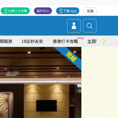
社群打卡攻略
商戶中心
下載 App
繁
简
周围游
18区好去处
香港打卡攻略
主题特集