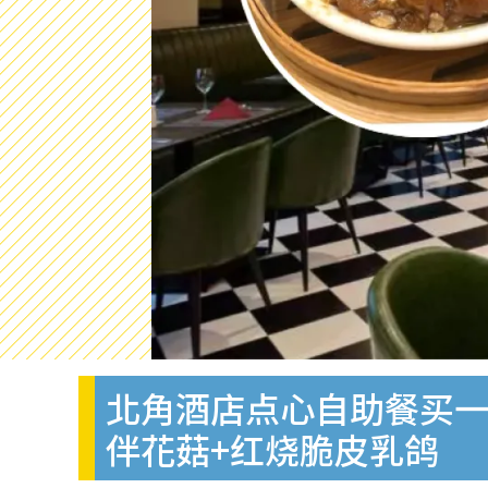
北角酒店点心自助餐买一送
伴花菇+红烧脆皮乳鸽