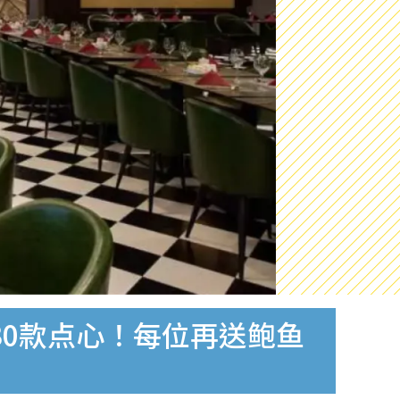
30款点心！每位再送鲍鱼