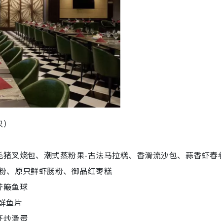
只）
毛猪叉烧包、潮式蒸粉果-古法马拉糕、香滑流沙包、蒜香虾春
肠粉、原只鲜虾肠粉、御品红枣糕
芥簸鱼球
鲜鱼片
虾炒滑蛋