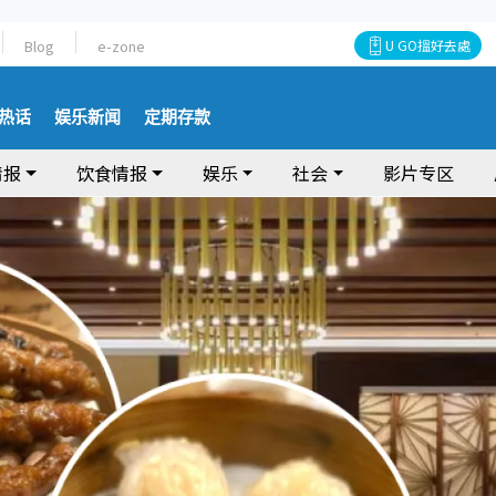
Blog
e-zone
U GO搵好去處
热话
娱乐新闻
定期存款
情报
饮食情报
娱乐
社会
影片专区