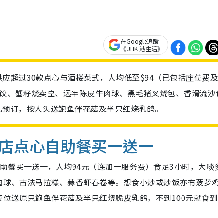
在Google追蹤
《UHK 港生活》
应超过30款点心与酒楼菜式，人均低至$94（已包括座位费
虾饺、蟹籽烧卖皇、远年陈皮牛肉球、黑毛猪叉烧包、香滑流沙
凡预订，按人头送鲍鱼伴花菇及半只红烧乳鸽。
店点心自助餐买一送一
助餐买一送一，人均94元（连加一服务费）食足3小时，大啖
肉球、古法马拉糕、蒜香虾春卷等。想食小炒或炒饭亦有菠萝
位送原只鲍鱼伴花菇及半只红烧脆皮乳鸽，不到100元就食到