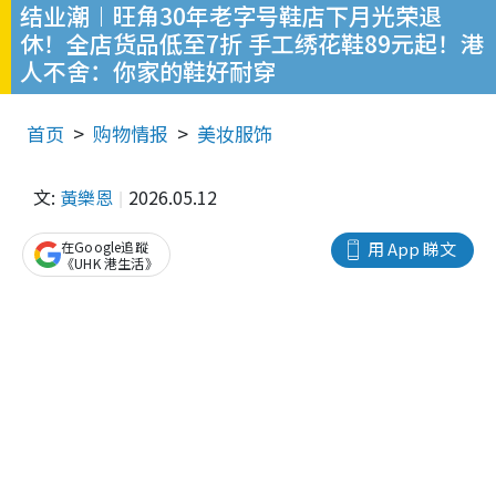
结业潮︱旺角30年老字号鞋店下月光荣退
休！全店货品低至7折 手工绣花鞋89元起！港
人不舍：你家的鞋好耐穿
首页
购物情报
美妆服饰
文:
黃樂恩
2026.05.12
在Google追蹤
用 App 睇文
《UHK 港生活》