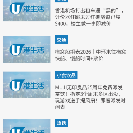
香港机场打出租车遇“黑的”，
计价器狂跳未过红磡隧道已爆
$400，楼主做一事即减价
交通
梅窝船期表2026｜中环来往梅窝
快船、慢船时间+票价
小食饮品
MUJI无印良品25周年免费派发
茶饮！指定3个周末多区出没，
玩游戏送手提风扇！即看派发时
间表
热话