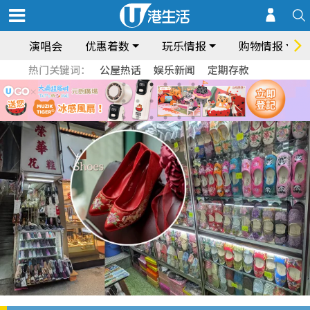
演唱会
优惠着数
玩乐情报
购物情报
热门关键词：
公屋热话
娱乐新闻
定期存款