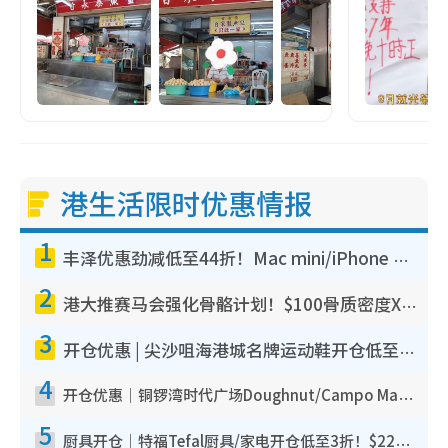
港生活限时优惠情报
1
丰泽优惠劲减低至44折！Mac mini/iPhone 17 Pro大减价！厨房家电$220起
2
港大推赛马会强化骨骼计划！$100骨质密度X光检查 完成免费运动训练送超市礼券！附参加资格
3
开仓优惠 | 尖沙咀海港城名牌运动鞋开仓低至1折！On鞋$899起/Joy&Peace鞋履$98起
4
开仓优惠｜铜锣湾时代广场Doughnut/Campo Marzio开仓低至1折！背囊、书包、手袋劈价$200起
5
厨具开仓｜特福Tefal厨具/家电开仓低至3折！$220起买平底锅/炒锅/汤锅！电饭煲/吸尘器/挂烫机$418起