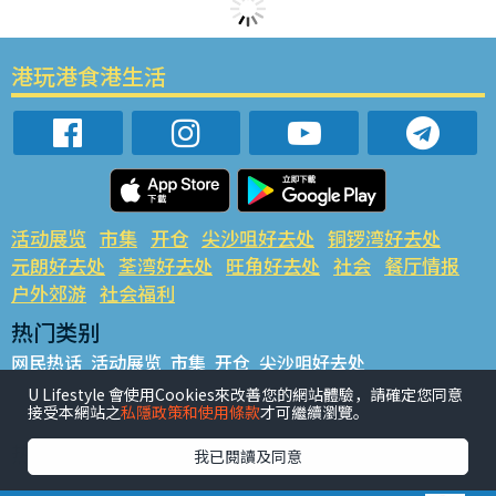
港玩港食港生活
活动展览
市集
开仓
尖沙咀好去处
铜锣湾好去处
元朗好去处
荃湾好去处
旺角好去处
社会
餐厅情报
户外郊游
社会福利
热门类别
网民热话
活动展览
市集
开仓
尖沙咀好去处
铜锣湾好去处
元朗好去处
荃湾好去处
旺角好去处
社会
U Lifestyle 會使用Cookies來改善您的網站體驗，請確定您同意
接受本網站之
私隱政策和使用條款
才可繼續瀏覽。
餐厅情报
户外郊游
热门标签
我已閱讀及同意
#UGO揾好去处
#人气活动推介
#美食社群热话