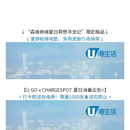
↓“森境奇缘夏日异想寻龙记”限定精品↓
↓漫游秘境地垫、多用途旅行收纳袋↓
【U GO x CHARGESPOT 夏日消暑企划⚡】
> 打卡即送充电券！限量1000张🔋送完即止 <