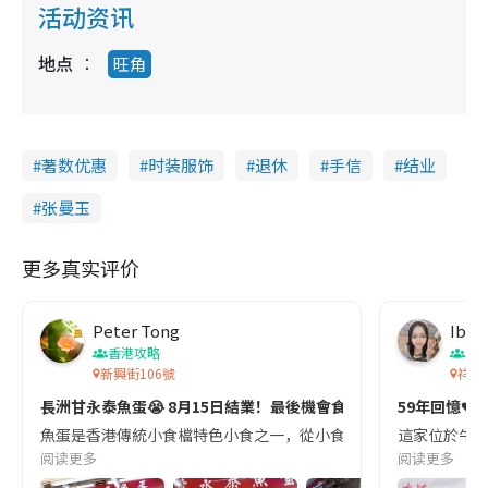
活动资讯
地点
旺角
著数优惠
时装服饰
退休
手信
结业
张曼玉
更多真实评价
Peter Tong
Ibyb
香港攻略
香
新興街106號
祥榮
長洲甘永泰魚蛋😭 8月15日結業！最後機會食招牌大魚蛋！
59年回憶💔 牛
魚蛋是香港傳統小食檔特色小食之一，從小食到大，放工放學就會去街
這家位於牛頭
阅读更多
阅读更多