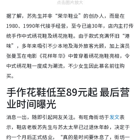
点击图片放大
据了解，苏先生并非“荣华鞋业”的创办人，而是在
1980、1990年代接手经营，至今已逾30年，店内主打传
统手作中式绣花鞋及绣花拖鞋。由于款式充满怀旧“港
味”，多年来吸引不少本地及海外旅客光顾，加上演员
张曼玉在电影《花样年华》中曾穿着绣花拖鞋亮相，令
中式绣花鞋一度成为潮流，不少女生因此慕名前往购
买。
手作花鞋低至89元起 最后营
业时间曝光
消息一出，随即引起网友关注。有旺角街坊于
发文
表
示，鞋店老板苏先生与苏太太早已过退休年龄，决定于
约一个月后正式结业，“真的是时间要休息了，街坊一