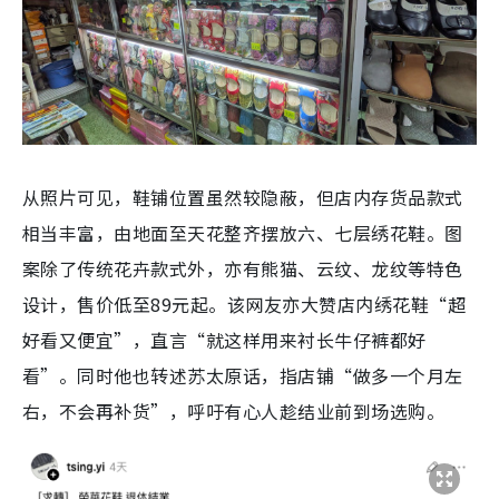
从照片可见，鞋铺位置虽然较隐蔽，但店内存货品款式
相当丰富，由地面至天花整齐摆放六、七层绣花鞋。图
案除了传统花卉款式外，亦有熊猫、云纹、龙纹等特色
设计，售价低至89元起。该网友亦大赞店内绣花鞋“超
好看又便宜”，直言“就这样用来衬长牛仔裤都好
看”。同时他也转述苏太原话，指店铺“做多一个月左
右，不会再补货”，呼吁有心人趁结业前到场选购。