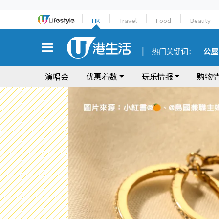
HK
Travel
Food
Beauty
热门关键词：
公屋
演唱会
优惠着数
玩乐情报
购物