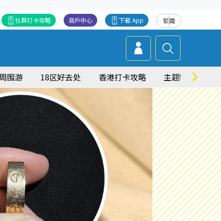
社群打卡攻略
商戶中心
下載 App
繁
简
周围游
18区好去处
香港打卡攻略
主题特集