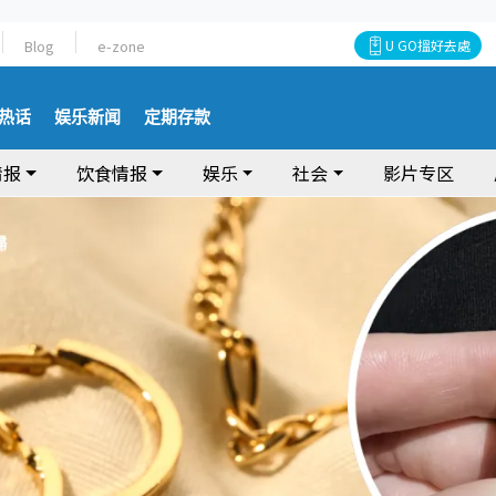
Blog
e-zone
U GO搵好去處
热话
娱乐新闻
定期存款
情报
饮食情报
娱乐
社会
影片专区