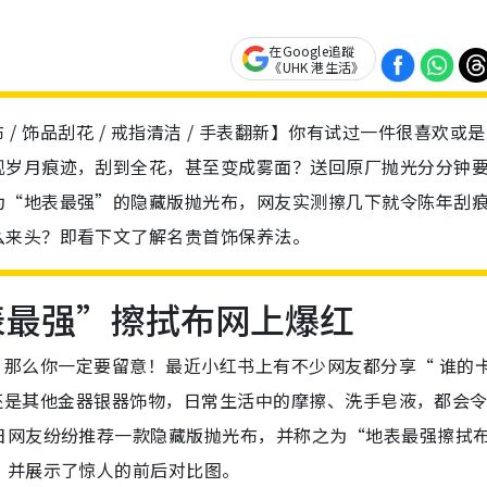
在Google追蹤
《UHK 港生活》
 / 擦金布 / 饰品刮花 / 戒指清洁 / 手表翻新】你有试过一件很喜欢或
现岁月痕迹，刮到全花，甚至变成雾面？送回原厂抛光分分钟
为“地表最强”的隐藏版抛光布，网友实测擦几下就令陈年刮
么来头？即看下文了解名贵首饰保养法。
地表最强”擦拭布网上爆红
好者，那么你一定要留意！最近小红书上有不少网友都分享“ 谁的
r ，还是其他金器银器饰物，日常生活中的摩擦、洗手皂液，都会
日网友纷纷推荐一款隐藏版抛光布，并称之为“地表最强擦拭
，并展示了惊人的前后对比图。