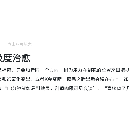
点击图片放大
极度治愈
但神奇，只要顺着同一个方向，稍为用力在刮花的位置来回擦
来银饰氧化变黑、或者K金变暗，擦完之后黑垢会留在布上，饰
容“10分钟就能看到效果，刮痕肉眼可见变淡”、“直接省了