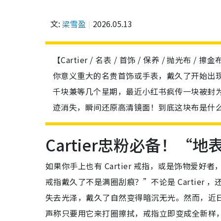
文:
梁雪盈
2026.05.13
【Cartier / 名表 / 首饰 / 保养 / 抛光布
你意义重大的名贵首饰或手表，戴久了开始出
千块兼等几个星期，最近小红书疯传一块被封
迹消失，瞬间还原高清镜面！到底这块布是什
Cartier忠粉必备！“
如果你手上也有 Cartier 戒指，或是饰物爱
戒指戴久了不是满圈刮痕？”不论是 Cartie
失去光泽，戴久了自然变得暗沉无光。然而，近
声称只要用它来打圈擦拭，戒指立即变成全新样