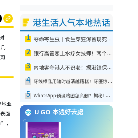
港生活人气本地热话
1
是对
夺命寄生虫｜食生菜狂泻首现死者！疫潮恶化录1.8万宗病例 揭洗菜3大谬误
要几
2
银行高管恋上水疗女技师！两个月借128万惊觉“沉船”沉落火海 揭背后疑似邪教操控卖淫
痕奇
3
内地客夸港人不识老！揭港铁保鲜级冷气 港人求放过：别投诉
4
牙线棒乱用随时越清越糟糕！牙医惊揭盲目过户细菌恐致龋齿：这种才是日常真保养
5
WhatsApp预设贴图怎么删？揭秘1招“反向操作”还原简洁界面 附3步实测教程
卡地亚
U GO 本週好去處
令表面
布”，