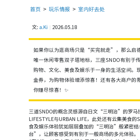
首页
玩乐情报
室内好去处
文:
a.Ki
2026.05.18
如果你以为逛商场只是“买完就走”，那么启德
唯一休闲零售双子塔地标，三座SNDO有别于
购物、文化、美食及娱乐于一身的生活空间。现
金券，为购物体验增添惊喜！还有各大商户的
你赚尽惊喜！✨
三道SNDO的概念灵感源自日文“三明治”的罗马拼音“S
LIFESTYLE与URBAN LIFE，此处还有云集美食
食及娱乐体验犹如层层叠加的“三明治”般紧密结
台”，让顾客感受到有别于一般商场的多元体验。