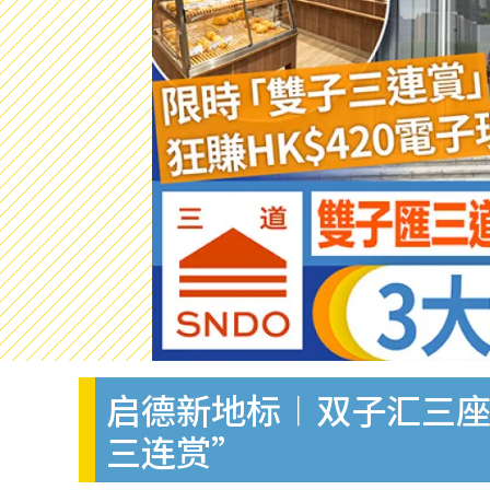
启德新地标︱双子汇三座
三连赏”