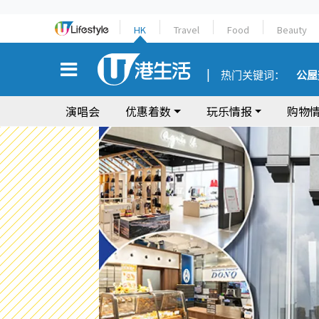
HK
Travel
Food
Beauty
热门关键词：
公屋
演唱会
优惠着数
玩乐情报
购物