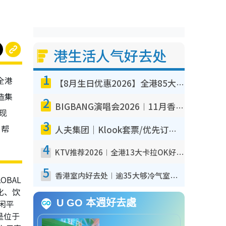
港生活人气好去处
1
全港
【8月生日优惠2026】全港85大食买玩著数攻略 自助餐/火锅放题同行免费＋诚品/DONKI送现金券
造集
2
BIGBANG演唱会2026︱11月香港启德开3场！实名制VIP申请、优先购票攻略
现
3
。帮
人夫集团｜Klook套票/优先订票/公开售票抢票攻略！附票价.购票连结.场地座位表
4
KTV推荐2026︱全港13大卡拉OK好去处！最低36元起 日语歌都有！(附地址+收费详情)
5
香港室内好去处︱逾35大够冷气室内好去处推荐 室内活动免费避雨无惧下雨
OBAL
文化、饮
U GO 本週好去處
闲平
是位于