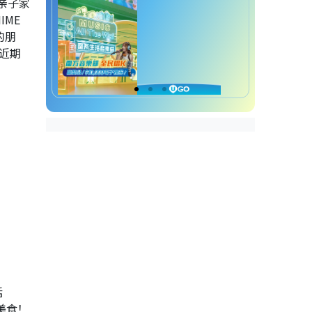
、亲子家
IME
的朋
近期
括
受美食！