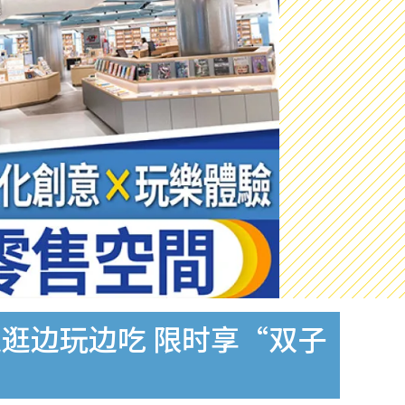
边逛边玩边吃 限时享“双子