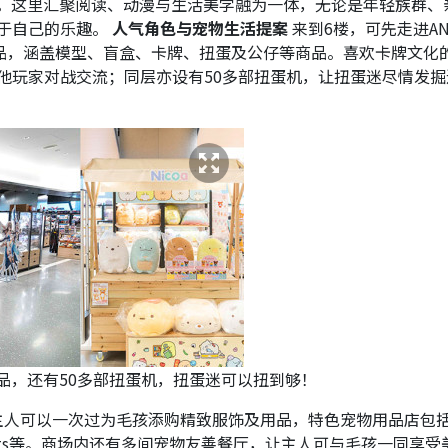
ngai。这里汇聚阅读、动漫与生活美学融为一体，无论是年轻族群
于自己的乐趣。
人气角色与宠物生活提案
来到6楼，可先走进AN
精品，涵盖模型、盲盒、卡牌、扭蛋及公仔等商品。喜欢卡牌文化
他玩家对战交流；同层亦设有50多部扭蛋机，让扭蛋迷尽情发掘
色精品，还有50多部扭蛋机，扭蛋迷可以扭到够！
，让主人可以一次过为毛孩添购精致服饰及用品，特色宠物用品店包
akewell Pets等。商场内还有多间宠物友善餐厅，让主人可与毛孩一同享