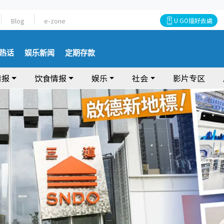
Blog
e-zone
U GO搵好去處
热话
娱乐新闻
定期存款
情报
饮食情报
娱乐
社会
影片专区