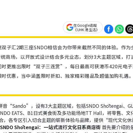
在Google追蹤
《UHK 港生活》
双子汇2期三座SNDO相信会为你带来截然不同的体验。作为
传统商场，以开放式设计结合多元业态，划分3大主题区域，打
时更推出限时“双子三连赏”，每日最高可获港币420元电子
限时优惠，当中涵盖限时折扣、独家精彩赠品及超值加购礼遇
ando”，设有3大主题区域，包括SNDO Shōtengai、GL
的SNDO EATS、B1日式美食街及多功能场地TT Hall，将零售、
合，各专区引入切合主题的崭新体验与品牌，提供“现代文化休
SNDO Shōtengai：一站式流行文化日系商店街
首先要介绍的