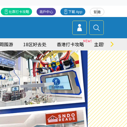
社群打卡攻略
商戶中心
下載 App
繁
简
周围游
18区好去处
香港打卡攻略
主题特集