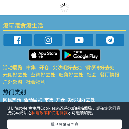
港玩港食港生活
活动展览
市集
开仓
尖沙咀好去处
铜锣湾好去处
元朗好去处
荃湾好去处
旺角好去处
社会
餐厅情报
户外郊游
社会福利
热门类别
网民热话
活动展览
市集
开仓
尖沙咀好去处
铜锣湾好去处
元朗好去处
荃湾好去处
旺角好去处
社会
U Lifestyle 會使用Cookies來改善您的網站體驗，請確定您同意
接受本網站之
私隱政策和使用條款
才可繼續瀏覽。
餐厅情报
户外郊游
热门标签
我已閱讀及同意