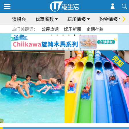
演唱会
优惠着数
玩乐情报
购物情报
热门关键词：
公屋热话
娱乐新闻
定期存款