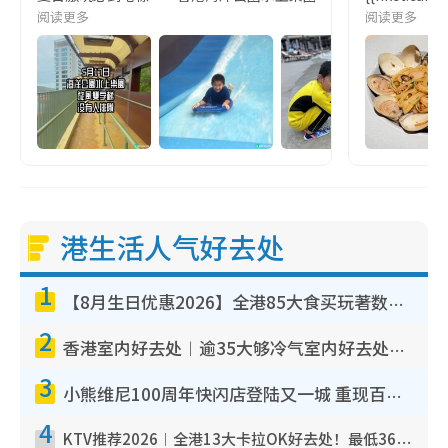
阅读更多
阅读更多
港生活人气好去处
1
【8月生日优惠2026】全港85大食买玩著数攻略 自助餐/火锅放题同行免费＋诚品/DONKI送现金券
2
香港室内好去处︱逾35大够冷气室内好去处推荐 室内活动免费避雨无惧下雨
3
小熊维尼100周年快闪店登陆又一城 重现百亩森林经典场景／独家限定盲盒登场／专属DIY香水
4
KTV推荐2026︱全港13大卡拉OK好去处！最低36元起 日语歌都有！(附地址+收费详情)