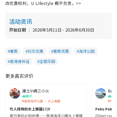
改优惠权利，U Lifestyle 概不负责。>>
活动资讯
开始日期
2026年5月11日 - 2026年6月30日
著数
玩乐优惠
著数优惠
海洋公园
香港身份证
主题乐园
更多真实评价
護士Vi媽三小火
Baby
親子
香
香港海洋公園 ‧ 水上樂園
Peko
冇人排隊的水上樂園17/5
Peko Peko 
夏日激玩必到地標──香港海洋公園水上樂園絕對係親子消暑首選!位於香
{{hket:cam