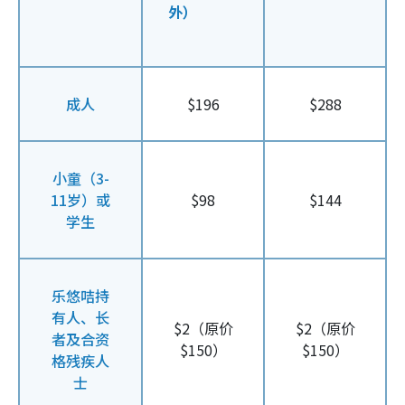
外）
成人
$196
$288
小童（3-
11岁）或
$98
$144
学生
乐悠咭持
有人、长
$2（原价
$2（原价
者及合资
$150）
$150）
格残疾人
士