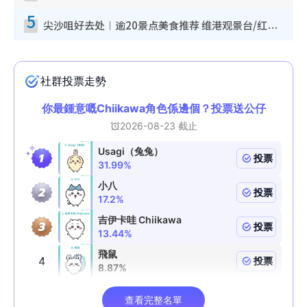
5
尖沙咀好去处︱逾20景点美食推荐 维港观景台/红磡古迹/九龙公园/室内游乐场