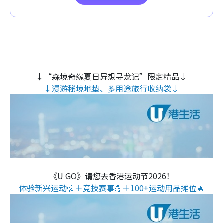
↓“森境奇缘夏日异想寻龙记”限定精品↓
↓漫游秘境地垫、多用途旅行收纳袋↓
《U GO》请您去香港运动节2026！
体验新兴运动💦＋竞技赛事💪＋100+运动用品摊位🔥