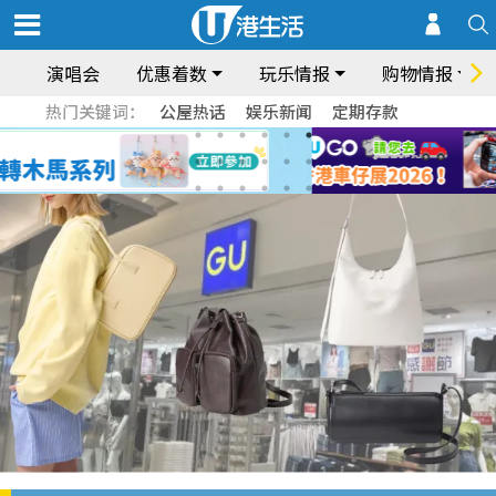
演唱会
优惠着数
玩乐情报
购物情报
热门关键词：
公屋热话
娱乐新闻
定期存款