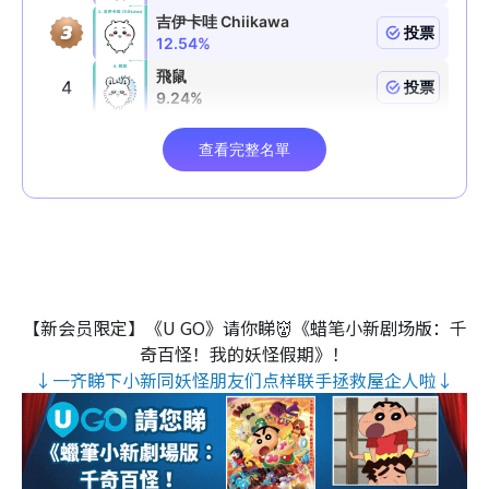
【新会员限定】《U GO》请你睇👹《蜡笔小新剧场版：千
奇百怪！我的妖怪假期》！
↓一齐睇下小新同妖怪朋友们点样联手拯救屋企人啦↓