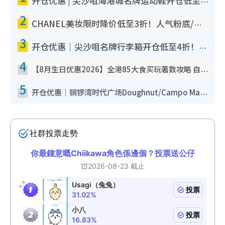
开仓优惠 | 尖沙咀海港城名牌运动鞋开仓低至1折！On鞋$899起/Joy&Peace鞋履$98起
2
CHANEL美妆限时降价低至3折！人气粉底/唇膏/精华液低至$275！COCO香水都有平
3
开仓优惠｜尖沙咀名牌行李箱开仓低至4折！一连5日 American Tourister/ace./Hallmark $200起
4
【8月生日优惠2026】全港85大食买玩著数攻略 自助餐/火锅放题同行免费＋诚品/DONKI送现金券
5
开仓优惠｜铜锣湾时代广场Doughnut/Campo Marzio开仓低至1折！背囊、书包、手袋劈价$200起