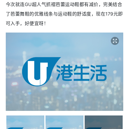
今次就连GU超人气抓褶芭蕾运动鞋都有减价，完美结合
了芭蕾舞鞋的优雅线条与运动鞋的舒适度，现在179元即
可入手，好便宜呀！