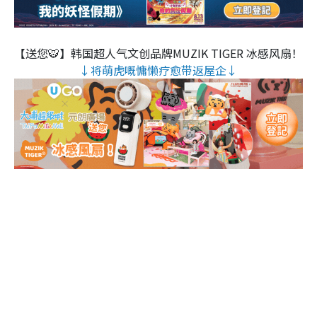
【送您🐯】韩国超人气文创品牌MUZIK TIGER 冰感风扇！
↓将萌虎嘅慵懒疗愈带返屋企↓