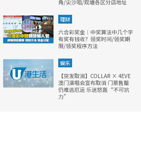
角/尖沙咀/观塘各区分店地址
理财
六合彩奖金︱中奖算法中几个字
有奖有钱收？领奖时间/领奖期
限/领奖程序方法
娱乐
【突发取消】COLLAR × 4EVE
澳门演唱会宣布取消 门票售罄
仍难逃厄运 乐迷怒轰“不可抗
力”