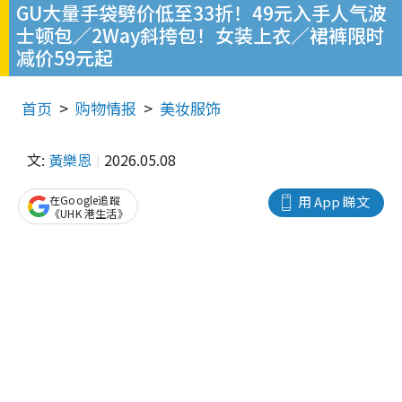
GU大量手袋劈价低至33折！49元入手人气波
士顿包／2Way斜挎包！女装上衣／裙裤限时
减价59元起
首页
购物情报
美妆服饰
文:
黃樂恩
2026.05.08
在Google追蹤
用 App 睇文
《UHK 港生活》