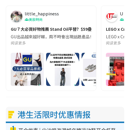
little_happiness
U Ma
美妝時尚
美
GU７大必買好物推薦 Stand Oil平替？$59疊穿神器
LEGO x 
GU出品越來越好睇，周不時會出現話題產品！為大家整合了GU ７大必買單品，由甜美舒
LEGO x 
阅读更多
阅读更多
港生活限时优惠情报
1