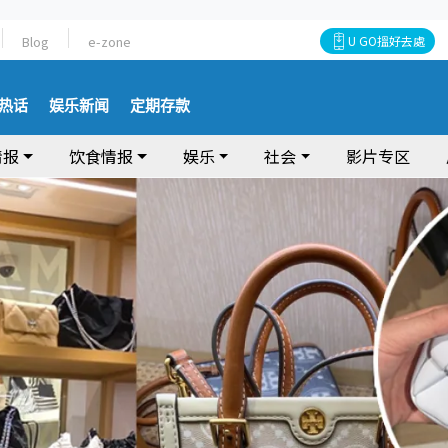
Blog
e-zone
U GO搵好去處
热话
娱乐新闻
定期存款
情报
饮食情报
娱乐
社会
影片专区