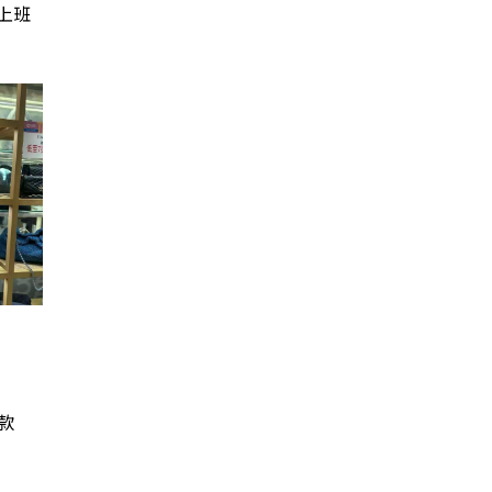
合上班
多款