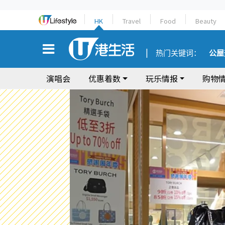
HK
Travel
Food
Beauty
热门关键词：
公屋
演唱会
优惠着数
玩乐情报
购物