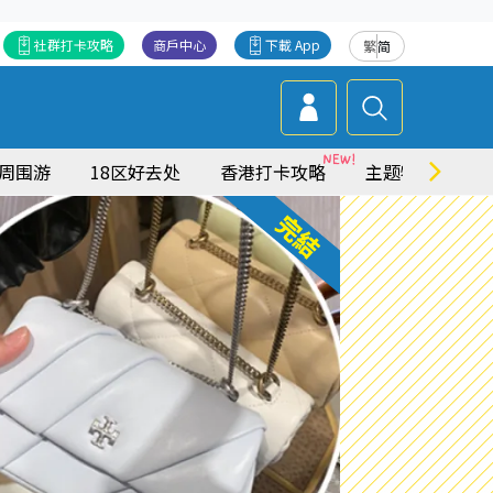
社群打卡攻略
商戶中心
下載 App
繁
简
周围游
18区好去处
香港打卡攻略
主题特集