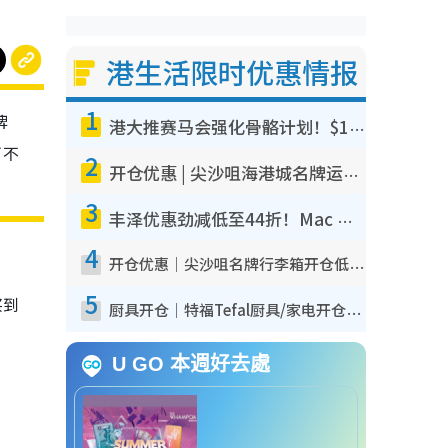
港生活限时优惠情报
1
牌
港大推赛马会强化骨骼计划！$100骨质密度X光检查 完成免费运动训练送超市礼券！附参加资格
万不
2
开仓优惠 | 尖沙咀海港城名牌运动鞋开仓低至1折！On鞋$899起/Joy&Peace鞋履$98起
3
丰泽优惠劲减低至44折！Mac mini/iPhone 17 Pro大减价！厨房家电$220起
4
开仓优惠｜尖沙咀名牌行李箱开仓低至4折！一连5日 American Tourister/ace./Hallmark $200起
5
买到
厨具开仓｜特福Tefal厨具/家电开仓低至3折！$220起买平底锅/炒锅/汤锅！电饭煲/吸尘器/挂烫机$418起
U GO 本週好去處