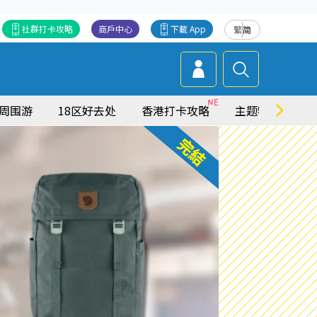
社群打卡攻略
商戶中心
下載 App
繁
简
周围游
18区好去处
香港打卡攻略
主题特集