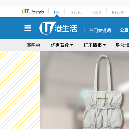
HK
Travel
Food
Beauty
热门关键词：
公屋
演唱会
优惠着数
玩乐情报
购物