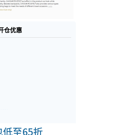
ub开仓优惠
惠详情
背包低至65折