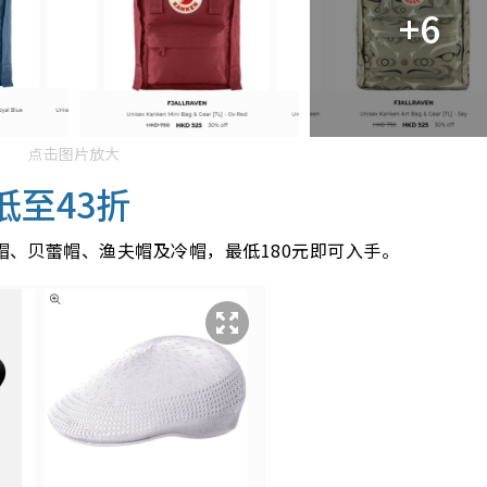
+6
点击图片放大
低至43折
舌帽、贝蕾帽、渔夫帽及冷帽，最低180元即可入手。