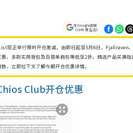
在Google追蹤
《UHK 港生活》
e List现正举行限时开仓激减，由即日起至5月6日，Fjallraven
推出网店优惠，多款实用背包及百搭单肩包等低至2折。精选产品买满指
倒数，立即拉下文了解今期开仓优惠详情。
／Chios Club开仓优惠