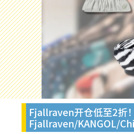
Fjallraven开仓低至2
Fjallraven/KANGOL/Ch