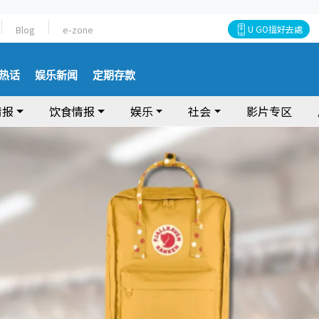
Blog
e-zone
U GO搵好去處
热话
娱乐新闻
定期存款
情报
饮食情报
娱乐
社会
影片专区