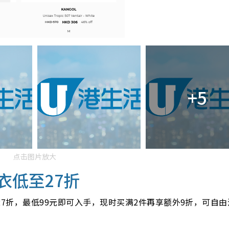
+5
点击图片放大
衣
低至27折
27折，最低99元即可
入手，现时
买满2件再享额外9折，可自由