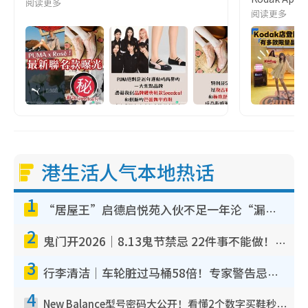
阅读更多
阅读更多
港生活人气本地热话
1
“居屋王”启德启悦苑入伙不足一年沦“漏水之王”！插座喷火花致大停电 多户业主全屋家电报废
2
鬼门开2026｜8.13鬼节禁忌 22件事不能做！烧肉、刺身要少食？半夜勿吹口哨/打给个电话
3
行李清洁｜车轮脏过马桶58倍！专家警告忌用酒精擦 教1招免脏手除菌
4
New Balance型号密码大公开！看懂2个数字买鞋秒知功能免中伏 附5大热门鞋款