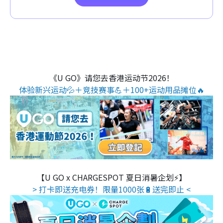
《U GO》请您去香港运动节2026！
体验新兴运动💦＋竞技赛事💪＋100+运动用品摊位🔥
【U GO x CHARGESPOT 夏日消暑企划⚡】
> 打卡即送充电券！限量1000张🔋送完即止 <