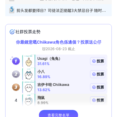
5
剪头发都要择日？司徒法正提醒3大禁忌日子 随时剪走财运！这日剪发恐“剪寿命”？