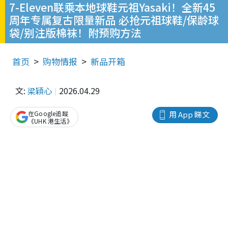
7-Eleven联乘本地球鞋元祖Yasaki！全新45
周年专属复古限量新品 必抢元祖球鞋/保龄球
袋/别注版棉袜！附预购方法
首页
购物情报
新品开箱
文:
梁穎心
2026.04.29
在Google追蹤
用 App 睇文
《UHK 港生活》