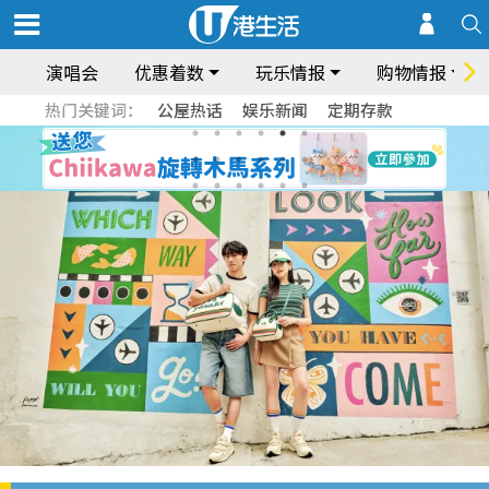
演唱会
优惠着数
玩乐情报
购物情报
热门关键词：
公屋热话
娱乐新闻
定期存款