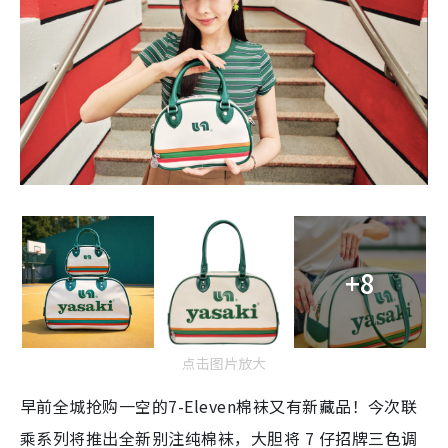
+8
点击图片放大
早前全城抢购一空的7-Eleven
棉袜又有新藏品！今次联
乘
系列将推出全新别注纯棉袜，大胆将 7 仔招牌三色调