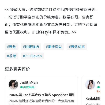
<< 提醒大家，购买前留意订购平台的使用条款及细则，
一切以订购平台公布的价钱为准。数量有限，售完即
止；所有优惠细则更新至文章发布日期，订购平台保留
更改优惠权利，U Lifestyle 概不负责。>>
著数
时装服饰
潮流造型
著数优惠
香港
7－Eleven
更多真实评价
JudithMan
Venu
美妝時尚
潮
Koda
PUMA 與 Rosé 再合作?! 聯名 Speedcat 預覽圖瘋傳中！全
Kodak韓
PUMA 絕對是近年運動時尚界的一大焦點品牌！憑藉復刻品牌經典鞋款和創新的芭蕾
Kodak 