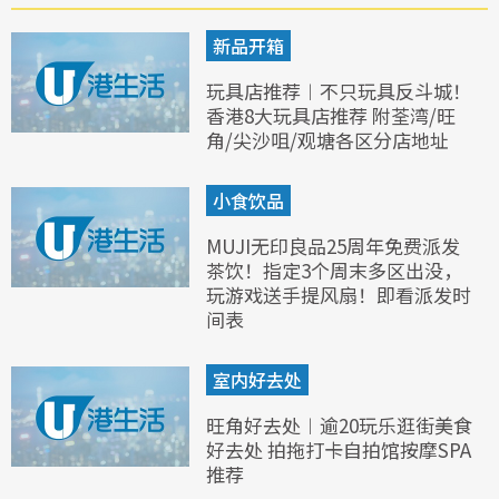
新品开箱
玩具店推荐︱不只玩具反斗城！
香港8大玩具店推荐 附荃湾/旺
角/尖沙咀/观塘各区分店地址
小食饮品
MUJI无印良品25周年免费派发
茶饮！指定3个周末多区出没，
玩游戏送手提风扇！即看派发时
间表
室内好去处
旺角好去处︱逾20玩乐逛街美食
好去处 拍拖打卡自拍馆按摩SPA
推荐