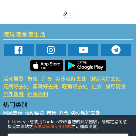
港玩港食港生活
活动展览
市集
开仓
尖沙咀好去处
铜锣湾好去处
元朗好去处
荃湾好去处
旺角好去处
社会
餐厅情报
户外郊游
社会福利
热门类别
网民热话
活动展览
市集
开仓
尖沙咀好去处
铜锣湾好去处
元朗好去处
荃湾好去处
旺角好去处
社会
U Lifestyle 會使用Cookies來改善您的網站體驗，請確定您同意
接受本網站之
私隱政策和使用條款
才可繼續瀏覽。
餐厅情报
户外郊游