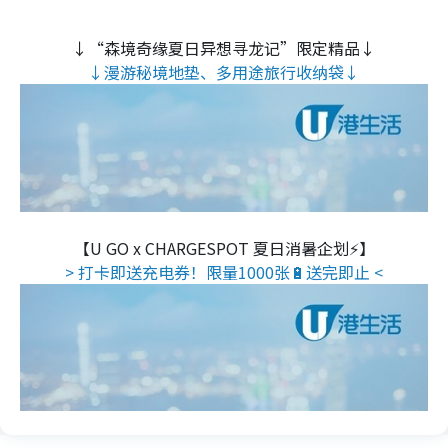
↓“森境奇缘夏日异想寻龙记”限定精品↓
↓漫游秘境地垫、多用途旅行收纳袋↓
【U GO x CHARGESPOT 夏日消暑企划⚡】
> 打卡即送充电券！限量1000张🔋送完即止 <