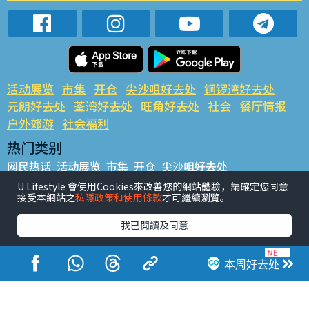
活动展览
市集
开仓
尖沙咀好去处
铜锣湾好去处
元朗好去处
荃湾好去处
旺角好去处
社会
餐厅情报
户外郊游
社会福利
热门类别
网民热话
活动展览
市集
开仓
尖沙咀好去处
铜锣湾好去处
元朗好去处
荃湾好去处
旺角好去处
社会
U Lifestyle 會使用Cookies來改善您的網站體驗，請確定您同意
接受本網站之
私隱政策和使用條款
才可繼續瀏覽。
餐厅情报
户外郊游
热门标签
我已閱讀及同意
#UGO揾好去处
#人气活动推介
#美食社群热话
#亲子玩乐好去处
#ULifestyle应用程式
#限时抢
本周好去处
#UJetso礼物放送
#ULifestyle商户中心
#著数
#网络热话
香港经济日报版权所有©2026