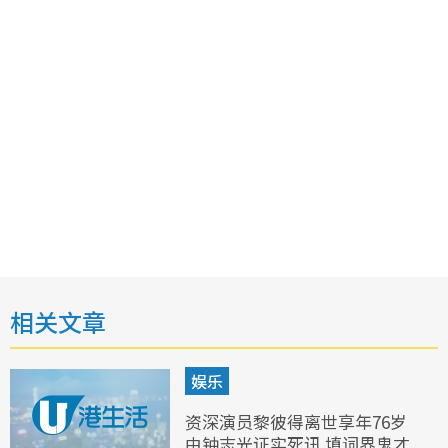
相关文章
娱乐
资深演员黎彼得离世享年76岁
由钟志光证实死讯 填词界鬼才