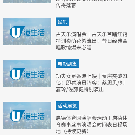
传奇落幕
娱乐
古天乐演唱会｜古天乐首踏红馆
特训卖萌花絮流出！昔日经典合
唱歌惊爆未必唱
电影剧集
功夫女足香港上映｜票房突破21
亿！即看演员阵容：蔡思贝/刘
嘉玲/佐藤健特别演出
活动展览
启德体育园演唱会活动︱启德体
育赛事盛事演唱会时间表日程场
地（持续更新）