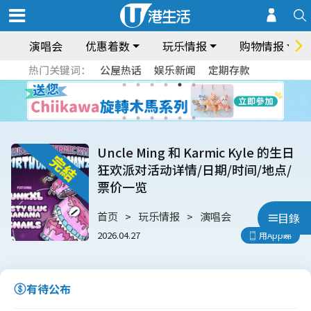
演唱会
优惠着数
玩乐情报
购物情报
热门关键词：
公屋热话
娱乐新闻
定期存款
Uncle Ming 和 Karmic Kyle 的生日
狂欢派对活动详情/日期/时间/地点/
票价一览
首页
玩乐情报
演唱会
目錄
2026.04.27
用App睇
有待公布