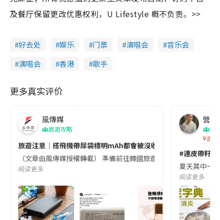
及餐厅保留更改优惠权利，U Lifestyle 概不负责。>>
好去处
娱乐
门票
演唱会
音乐会
演唱会
香港
歌手
更多真实评价
風傳媒
營養教
旅遊攻略
生
香港
旅遊注意｜搭飛機帶尿袋標明mAh都會被沒收😱出發前切記檢查「1
#連皮帶籽都
（文章由風傳媒授權轉載） 準備前往韓國旅遊的民眾，近期要特別留
夏天其中一種時
阅读更多
阅读更多