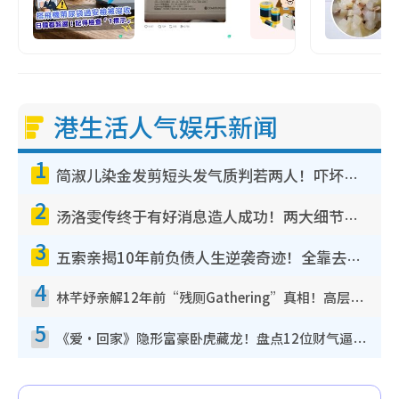
港生活人气娱乐新闻
1
简淑儿染金发剪短头发气质判若两人！吓坏老公麦大力都认不出：“你做什么？”
2
汤洛雯传终于有好消息造人成功！两大细节曝孕味极浓引猜测：大肚婆先会咁！
3
五索亲揭10年前负债人生逆袭奇迹！全靠去一地方转运后即遇上马先生
4
林芊妤亲解12年前“残厕Gathering”真相！高层解约一句话重创尊严，至今拒返TVB
5
《爱·回家》隐形富豪卧虎藏龙！盘点12位财气逼人的有钱艺人：这位美女3亿身家不愁做