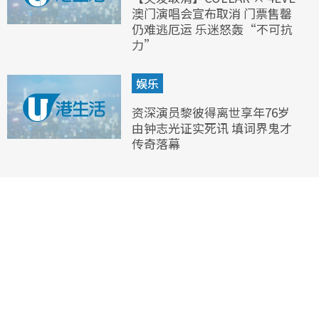
澳门演唱会宣布取消 门票售罄
仍难逃厄运 乐迷怒轰“不可抗
力”
娱乐
资深演员黎彼得离世享年76岁
由钟志光证实死讯 填词界鬼才
传奇落幕