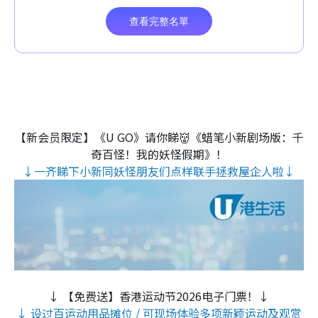
【新会员限定】《U GO》请你睇👹《蜡笔小新剧场版：千
奇百怪！我的妖怪假期》！
↓一齐睇下小新同妖怪朋友们点样联手拯救屋企人啦↓
↓ 【免费送】香港运动节2026电子门票！↓
↓ 设过百运动用品摊位 / 可现场体验多项新颖运动及观赏