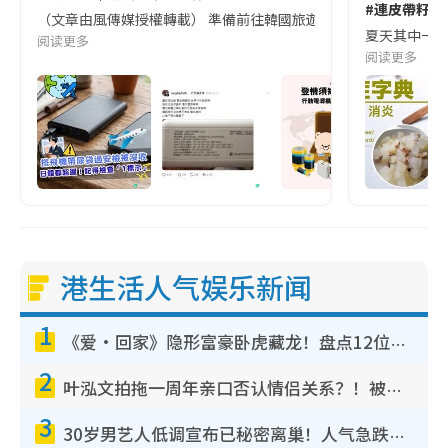
#連皮帶籽都
（文章由風傳媒授權轉載） 準備前往韓國旅遊的民眾，近期要特別留
夏天其中一種時
阅读更多
阅读更多
港生活人气娱乐新闻
1
《爱·回家》隐形富豪卧虎藏龙！盘点12位财气逼人的有钱艺人：这位美女3亿身家不愁做
2
叶泓文拍拖一周年亲口否认情侣关系？！被质疑感情造假竟称GM“普通同事”
3
30岁男艺人低调宣布已秘密离巢！人气急跌变失踪人口：“这几年过得并不容易”