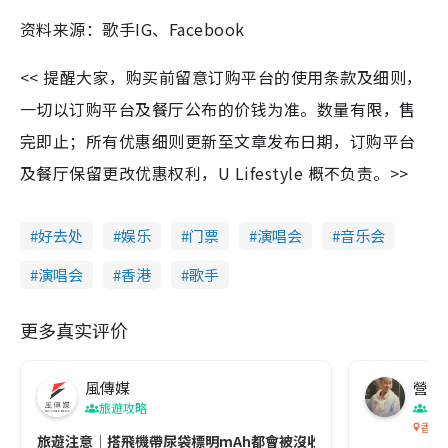
资料来源：歌手IG、Facebook
<< 提醒大家，购买前留意订购平台的使用条款及细则，
一切以订购平台及餐厅公布的价钱为准。数量有限，售
完即止；所有优惠细则更新至文章发布日期，订购平台
及餐厅保留更改优惠权利，U Lifestyle 概不负责。>>
好去处
娱乐
门票
演唱会
音乐会
演唱会
香港
歌手
更多真实评价
風傳媒
營養教
旅遊攻略
生
香港
旅遊注意｜搭飛機帶尿袋標明mAh都會被沒收😱出發前切記檢查「1