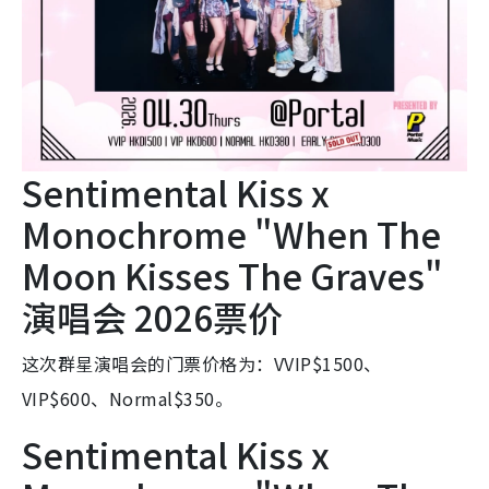
Sentimental Kiss x
Monochrome "When The
Moon Kisses The Graves"
演唱会 2026票价
这次群星演唱会的门票价格为：VVIP$1500、
VIP$600、Normal$350。
Sentimental Kiss x