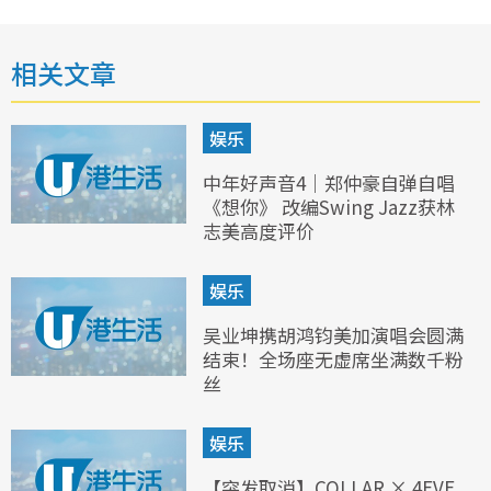
相关文章
娱乐
中年好声音4｜郑仲豪自弹自唱
《想你》 改编Swing Jazz获林
志美高度评价
娱乐
吴业坤携胡鸿钧美加演唱会圆满
结束！全场座无虚席坐满数千粉
丝
娱乐
【突发取消】COLLAR × 4EVE