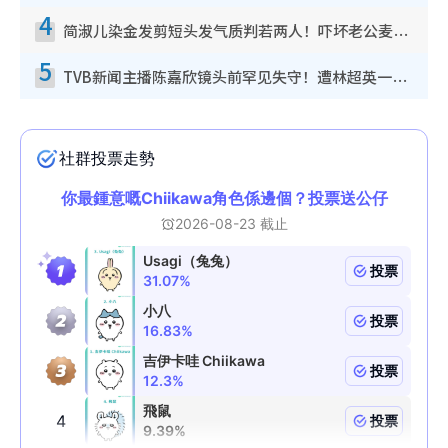
4
简淑儿染金发剪短头发气质判若两人！吓坏老公麦大力都认不出：“你做什么？”
5
TVB新闻主播陈嘉欣镜头前罕见失守！遭林超英一句话突袭吓坏当场大笑