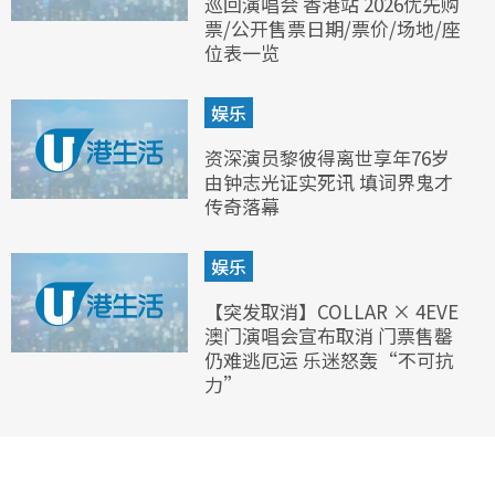
巡回演唱会 香港站 2026优先购
票/公开售票日期/票价/场地/座
位表一览
娱乐
资深演员黎彼得离世享年76岁
由钟志光证实死讯 填词界鬼才
传奇落幕
娱乐
【突发取消】COLLAR × 4EVE
澳门演唱会宣布取消 门票售罄
仍难逃厄运 乐迷怒轰“不可抗
力”