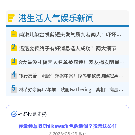
港生活人气娱乐新闻
1
简淑儿染金发剪短头发气质判若两人！吓坏老公麦大力都认不出：“你做什么？”
2
汤洛雯传终于有好消息造人成功！两大细节曝孕味极浓引猜测：大肚婆先会咁！
3
8大最没礼貌艺人名单被疯传！网友揭发明星真面目，一致数落这一位是无品天花板？
4
银行高管“沉船”爆案中案！惊揭邪教洗脑操控卖淫被吞600万，幕后黑手讲多错多
5
林芊妤亲解12年前“残厕Gathering”真相！高层解约一句话重创尊严，至今拒返TVB