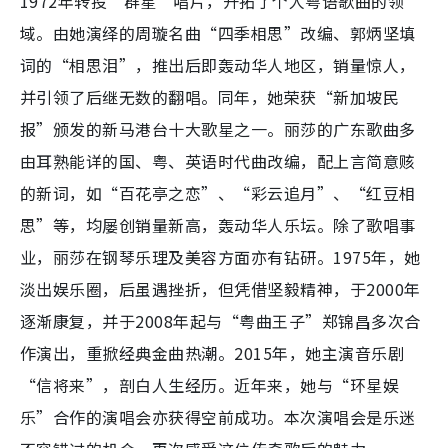
1972年转投“群星”唱片，开拓了个人粤语歌曲的领
域。由她演绎的周璇名曲“四季相思”改编、郭炳坚填
词的“相思泪”，推出后即轰动华人地区，销量惊人，
并引领了后继无数的翻唱。同年，她荣获“新加坡民
报”颁发的新马港台十大歌星之一。丽莎的广东歌曲多
由耳熟能详的国、粤、英语时代曲改编，配上言简意赅
的新词，如“百花亭之恋”、“彩云追月”、“红豆相
思”等，均屡创销量新高，轰动华人乐坛。除了歌唱事
业，丽莎在钢琴乐理及美容方面亦有钻研。1975年，她
淡出娱乐圈，后虽遇挫折，但凭借坚毅精神，于2000年
逐渐康复，并于2008年起与“粤曲王子”郑锦昌多次合
作演出，重掀经典金曲热潮。2015年，她主演音乐剧
“信将来”，剖白人生经历。近年来，她与“环星娱
乐”合作的演唱会亦获得空前成功。本次演唱会是乐迷