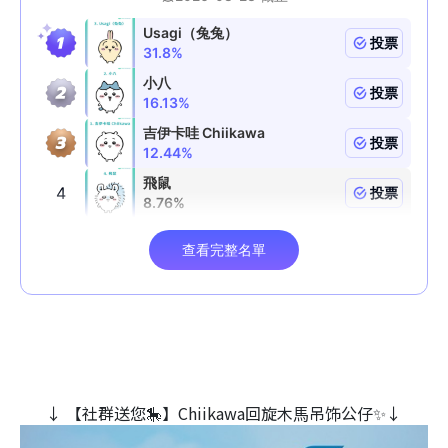
↓ 【社群送您🎠】Chiikawa回旋木⾺吊饰公仔✨↓