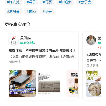
好去处
娱乐
门票
演唱会
音乐会
演唱会
香港
歌手
更多真实评价
風傳媒
營養教
旅遊攻略
生
香港
旅遊注意｜搭飛機帶尿袋標明mAh都會被沒收😱出發前切記檢查「1
#連皮帶籽都
（文章由風傳媒授權轉載） 準備前往韓國旅遊的民眾，近期要特別留
夏天其中一種時
阅读更多
阅读更多