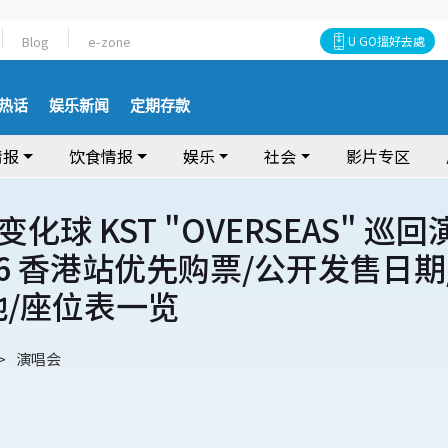
Blog
e-zone
U GO搵好去處
热话
娱乐新闻
定期存款
情报
饮食情报
娱乐
社会
影片专区
化球 KST "OVERSEAS" 巡回
26 香港站优先购票/公开发售日期
地/座位表一览
演唱会