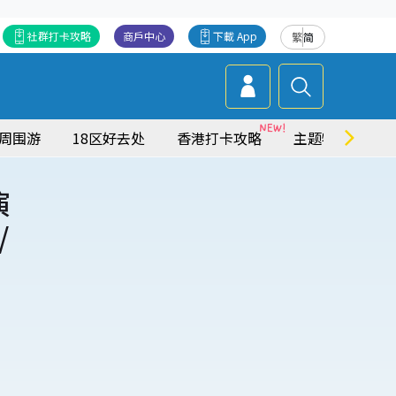
社群打卡攻略
商戶中心
下載 App
繁
简
周围游
18区好去处
香港打卡攻略
主题特集
演
/