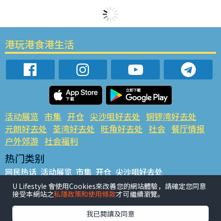
港玩港食港生活
活动展览
市集
开仓
尖沙咀好去处
铜锣湾好去处
元朗好去处
荃湾好去处
旺角好去处
社会
餐厅情报
户外郊游
社会福利
热门类别
网民热话
活动展览
市集
开仓
尖沙咀好去处
铜锣湾好去处
元朗好去处
荃湾好去处
旺角好去处
社会
U Lifestyle 會使用Cookies來改善您的網站體驗，請確定您同意
接受本網站之
私隱政策和使用條款
才可繼續瀏覽。
餐厅情报
户外郊游
热门标签
我已閱讀及同意