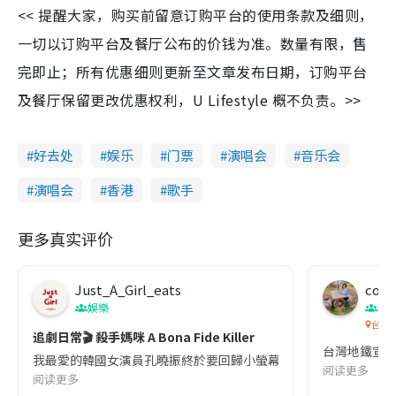
<< 提醒大家，购买前留意订购平台的使用条款及细则，
一切以订购平台及餐厅公布的价钱为准。数量有限，售
完即止；所有优惠细则更新至文章发布日期，订购平台
及餐厅保留更改优惠权利，U Lifestyle 概不负责。>>
好去处
娱乐
门票
演唱会
音乐会
演唱会
香港
歌手
更多真实评价
Just_A_Girl_eats
co c
娛樂
吹
台灣
追劇日常🎬 殺手媽咪 A Bona Fide Killer
台灣地鐵宣
我最愛的韓國女演員孔曉振終於要回歸小螢幕啦!這次的劇本改編自同名
阅读更多
阅读更多