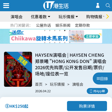
演唱会
优惠着数
玩乐情报
购物情报
热门关键词：
公屋热话
娱乐新闻
定期存款
HAYSEN演唱会 | HAYSEN CHENG
郑景曦 "HONG KONG DON" 演唱会
2026优先购票/公开发售日期/票价/
场地/座位表一览
目錄
首页
玩乐情报
演唱会
2026.04.22
用App睇
购票详情
HK$250起