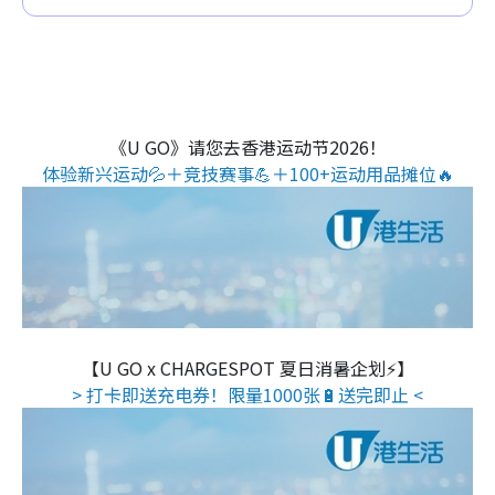
《U GO》请您去香港运动节2026！
体验新兴运动💦＋竞技赛事💪＋100+运动用品摊位🔥
【U GO x CHARGESPOT 夏日消暑企划⚡】
> 打卡即送充电券！限量1000张🔋送完即止 <