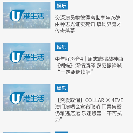
娱乐
资深演员黎彼得离世享年76岁
由钟志光证实死讯 填词界鬼才
传奇落幕
娱乐
中年好声音4｜周志康挑战神曲
《蝴蝶》深情演绎 获范振锋喊
“一定要继续唱”
娱乐
【突发取消】COLLAR × 4EVE
澳门演唱会宣布取消 门票售罄
仍难逃厄运 乐迷怒轰“不可抗
力”