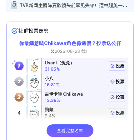
5
TVB新闻主播陈嘉欣镜头前罕见失守！遭林超英一句话突袭吓坏当场大笑