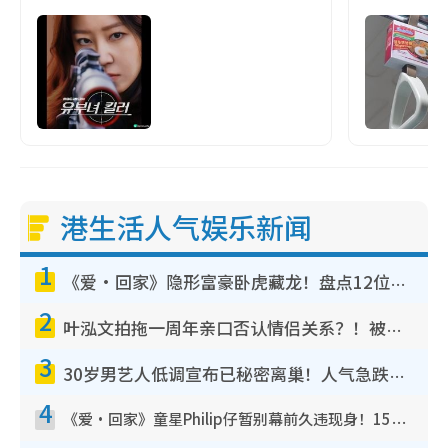
港生活人气娱乐新闻
1
《爱·回家》隐形富豪卧虎藏龙！盘点12位财气逼人的有钱艺人：这位美女3亿身家不愁做
2
叶泓文拍拖一周年亲口否认情侣关系？！被质疑感情造假竟称GM“普通同事”
3
30岁男艺人低调宣布已秘密离巢！人气急跌变失踪人口：“这几年过得并不容易”
4
《爱·回家》童星Philip仔暂别幕前久违现身！15岁近况暴风成长长高变帅气少年