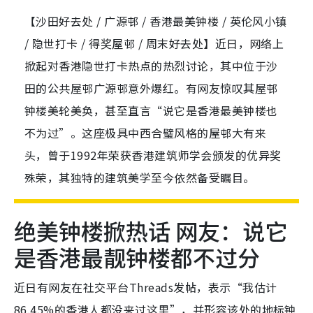
【沙田好去处 / 广源邨 / 香港最美钟楼 / 英伦风小镇
/ 隐世打卡 / 得奖屋邨 / 周末好去处】近日，网络上
掀起对香港隐世打卡热点的热烈讨论，其中位于沙
田的公共屋邨广源邨意外爆红。有网友惊叹其屋邨
钟楼美轮美奂，甚至直言“说它是香港最美钟楼也
不为过”。这座极具中西合璧风格的屋邨大有来
头，曾于1992年荣获香港建筑师学会颁发的优异奖
殊荣，其独特的建筑美学至今依然备受瞩目。
绝美钟楼掀热话 网友：说它
是香港最靓钟楼都不过分
近日有网友在社交平台Threads发帖，表示“我估计
86.45%的香港人都没来过这里”，并形容该处的地标钟