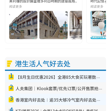
美利樓的設計饒富維多利亞時期的建築風格，由中環搬到赤柱，成為赤柱的地標之一。
時代記憶🛸 
阅读更多
阅读更多
港生活人气好去处
1
【8月生日优惠2026】全港85大食买玩著数攻略 自助餐/火锅放题同行免费＋诚品/DONKI送现金券
2
人夫集团｜Klook套票/优先订票/公开售票抢票攻略！附票价.购票连结.场地座位表
3
香港室内好去处︱逾35大够冷气室内好去处推荐 室内活动免费避雨无惧下雨
4