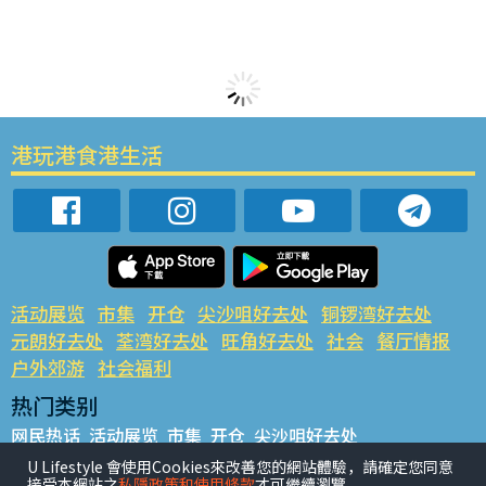
港玩港食港生活
活动展览
市集
开仓
尖沙咀好去处
铜锣湾好去处
元朗好去处
荃湾好去处
旺角好去处
社会
餐厅情报
户外郊游
社会福利
热门类别
网民热话
活动展览
市集
开仓
尖沙咀好去处
铜锣湾好去处
元朗好去处
荃湾好去处
旺角好去处
社会
U Lifestyle 會使用Cookies來改善您的網站體驗，請確定您同意
接受本網站之
私隱政策和使用條款
才可繼續瀏覽。