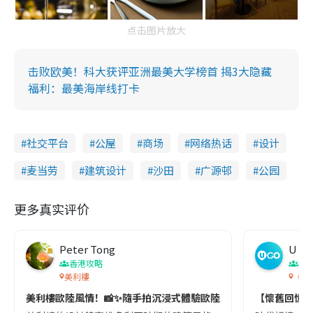
点击图片放大
击败欧美！科大获评亚洲最美大学榜首 揭3大隐藏
福利：最美海岸线打卡
社交平台
公屋
商场
网络热话
设计
麦当劳
建筑设计
沙田
广源邨
公园
更多真实评价
Peter Tong
U G
香港攻略
打
美利樓
《再
美利樓歐陸風情！📸✨隨手拍沉浸式體驗歐陸氛圍
【懷舊回憶！