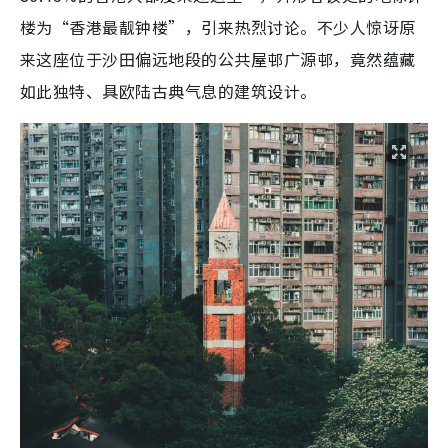
楼为“香港最靓钟楼”，引来热烈讨论。不少人惊讶原
来这座位于沙田偏远地段的公共屋邨广源邨，竟然蕴藏
如此独特、具欧陆古典气息的建筑设计。