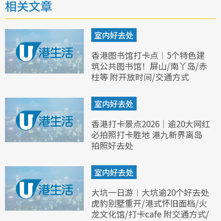
相关文章
室内好去处
香港图书馆打卡点︱5个特色建
筑公共图书馆！屏山/南丫岛/赤
柱等 附开放时间/交通方式
室内好去处
香港打卡景点2026｜逾20大网红
必拍照打卡胜地 港九新界离岛
拍照好去处
室内好去处
大坑一日游︱大坑逾20个好去处
虎豹别墅重开/港式怀旧面档/火
龙文化馆/打卡cafe 附交通方式/