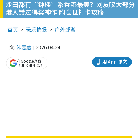
沙田都有“钟楼”系香港最美？网友叹大部分
港人错过得奖神作 附隐世打卡攻略
首页
玩乐情报
户外郊游
文:
陳嘉蕙
2026.04.24
在Google追蹤
用 App 睇文
《UHK 港生活》