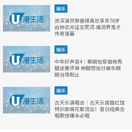
娱乐
资深演员黎彼得离世享年76岁
由钟志光证实死讯 填词界鬼才
传奇落幕
娱乐
中年好声音4｜蔡婉怡穿旗袍秀
腿迷晕评审 伸腿想加分被车婉
婉当场制止
娱乐
古天乐演唱会｜古天乐首踏红馆
特训卖萌花絮流出！昔日经典合
唱歌惊爆未必唱