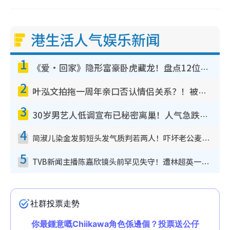
港生活人气娱乐新闻
1
《爱·回家》隐形富豪卧虎藏龙！盘点12位财气逼人的有钱艺人：这位美女3亿身家不愁做
2
叶泓文拍拖一周年亲口否认情侣关系？！被质疑感情造假竟称GM“普通同事”
3
30岁男艺人低调宣布已秘密离巢！人气急跌变失踪人口：“这几年过得并不容易”
4
简淑儿染金发剪短头发气质判若两人！吓坏老公麦大力都认不出：“你做什么？”
5
TVB新闻主播陈嘉欣镜头前罕见失守！遭林超英一句话突袭吓坏当场大笑