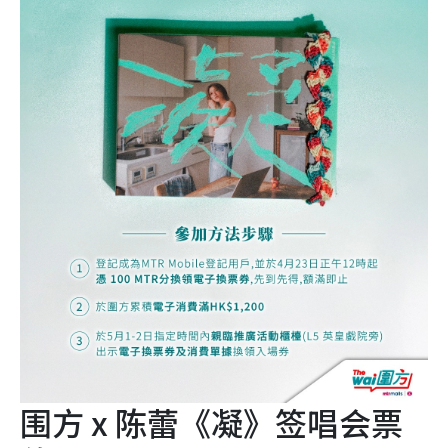
围方 x 陈蕾《凝》签唱会票