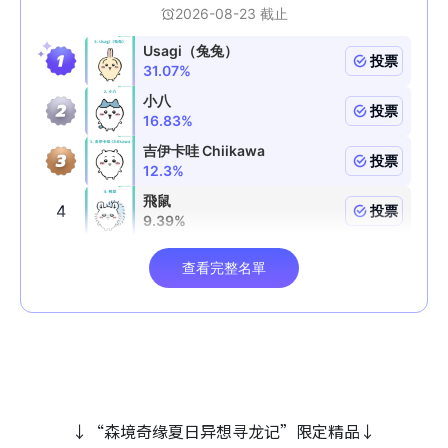
↓“森境奇缘夏日异想寻龙记”限定精品↓