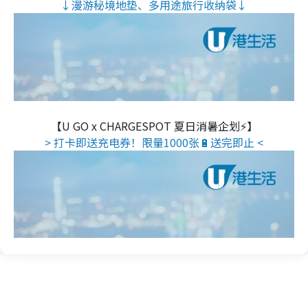
↓漫游秘境地垫、多用途旅行收纳袋↓
【U GO x CHARGESPOT 夏日消暑企划⚡】
> 打卡即送充电券！限量1000张🔋送完即止 <