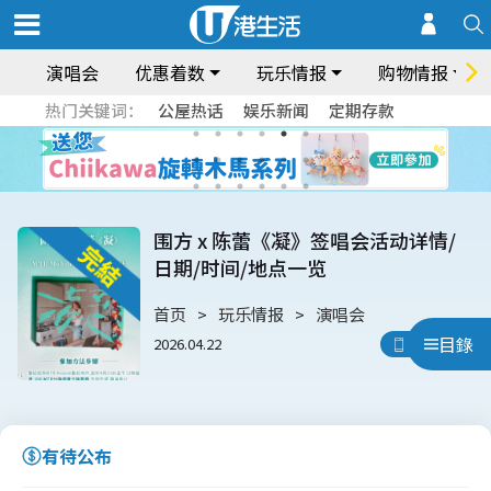
演唱会
优惠着数
玩乐情报
购物情报
热门关键词：
公屋热话
娱乐新闻
定期存款
围方 x 陈蕾《凝》签唱会活动详情/
日期/时间/地点一览
首页
玩乐情报
演唱会
目錄
2026.04.22
用App睇
有待公布