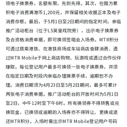
领电子换票券，名额有限，先到先得。其次，在围方累
积电子消费满港币1,200元，并保留相关收据正本及电子
消费存根。最后，于5月1日至2日期间的指定时间，亲临
推广活动柜台（位于L5英皇戏院旁），出示电子换票券
及合资格消费单据，即可换领签唱会入场券。MTR积分
可透过搭乘港铁、在港铁商场或车站商店食肆消费、透
过MTR Mobile于网上商店购物、玩游戏或透过合作伙伴
赚取。每位登记用户最多可换领一张电子换票券，并须
在指定日期及时段内亲临办理换票手续，逾期恕不办
理。消费日期须为4月23日至5月2日期间，最多可累计
两张电子消费单据。推广活动柜台的开放时间为5月1日
至2日，中午12时至下午6时。所有换领券不得转售或兑
换现金，已换领或逾期的入场券亦不得转让、更换或退
还MTR积分。入场时需出示MTR Mobile登记用户号码