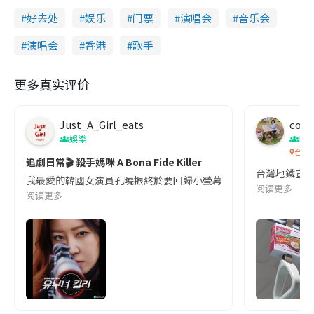
好去处
娱乐
门票
演唱会
音乐会
演唱会
香港
歌手
更多真实评价
Just_A_Girl_eats
co c
娛樂
吹
台灣
追劇日常🎬 殺手媽咪 A Bona Fide Killer
台灣地鐵宣
我最愛的韓國女演員孔曉振終於要回歸小螢幕啦!這次的劇本改編自同名
阅读更多
阅读更多