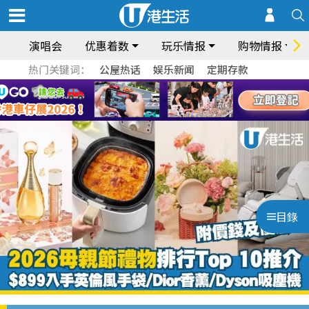
演唱会
优惠着数
玩乐情报
购物情报
热门关键词：
公屋热话
娱乐新闻
定期存款
目錄