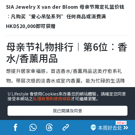
SIA Jewelry X van der Bloom 母亲节限定礼篮价钱
︰凡购买“爱心吊坠系列”任何商品或消费满
HKD$20,000即可获赠
母亲节礼物排行︱第6位︰香
水/香薰用品
想提升居家幸福感，首选香水/香薰用品这类疗愈系礼
物。带层次感的淡香水或室内香薰，能为忙碌的生活降
降温，让妈妈随时保持愉悦心情。
U Lifestyle 會使用Cookies來改善您的網站體驗，請確定您同意
接受本網站之
私隱政策和使用條款
才可繼續瀏覽。
母亲节礼物香水/香薰用品推介︰
我已閱讀及同意
Dior J’adore香薰及珍藏版随行
香薰喷雾礼盒
本周好去处