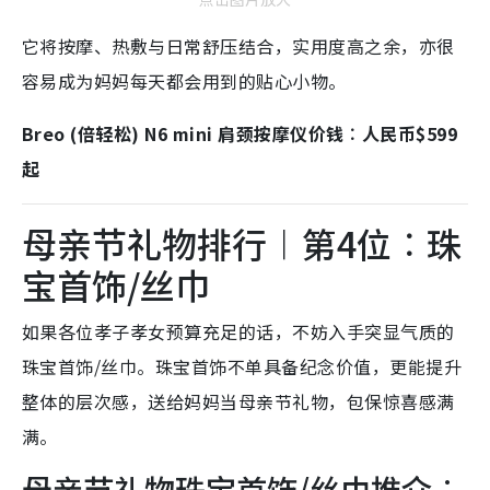
它将按摩、热敷与日常舒压结合，实用度高之余，亦很
容易成为妈妈每天都会用到的贴心小物。
Breo (倍轻松) N6 mini 肩颈按摩仪价钱︰人民币$599
起
母亲节礼物排行︱第4位︰珠
宝首饰/丝巾
如果各位孝子孝女预算充足的话，不妨入手突显气质的
珠宝首饰/丝巾。珠宝首饰不单具备纪念价值，更能提升
整体的层次感，送给妈妈当母亲节礼物，包保惊喜感满
满。
母亲节礼物珠宝首饰/丝巾推介︰